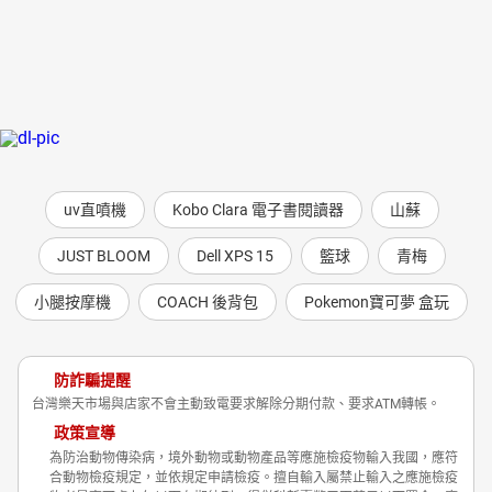
uv直噴機
Kobo Clara 電子書閱讀器
山蘇
JUST BLOOM
Dell XPS 15
籃球
青梅
小腿按摩機
COACH 後背包
Pokemon寶可夢 盒玩
防詐騙提醒
台灣樂天市場與店家不會主動致電要求解除分期付款、要求ATM轉帳。
政策宣導
為防治動物傳染病，境外動物或動物產品等應施檢疫物輸入我國，應符
合動物檢疫規定，並依規定申請檢疫。擅自輸入屬禁止輸入之應施檢疫