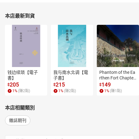
本店最新到貨
钱边续琐【電子
我与南水北调【電
Phantom of the Ea
書】
子書】
rthen Fort Chapter
 4【有聲書】
205
215
149
$
$
$
1
%
(賺
2
點)
1
%
(賺
2
點)
1
%
(賺
1
點)
本店相關類別
雜誌期刊