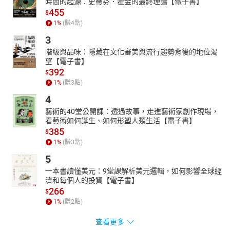
時間的起源：史蒂芬．霍金的最終理論【電子書】
455
$
1
%
(賺
4
點)
3
階級與品味：隱藏在文化審美與流行趨勢背後的地位渴
望【電子書】
392
$
1
%
(賺
3
點)
4
藝術的40堂公開課：透過故事，走進藝術家創作現場，
看藝術如何誕生、如何形塑人類生活【電子書】
385
$
1
%
(賺
3
點)
5
一本書讀懂美元：9堂課解析美元邏輯，如何影響全球經
濟和每個人的投資【電子書】
266
$
1
%
(賺
2
點)
查看更多