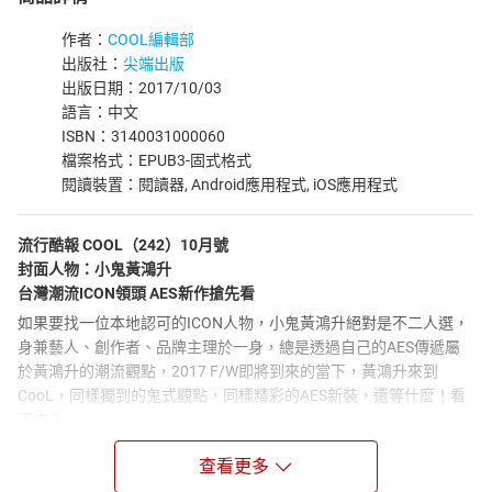
作者：
COOL編輯部
出版社：
尖端出版
出版日期：2017/10/03
語言：中文
ISBN：3140031000060
檔案格式：EPUB3-固式格式
閱讀裝置：閱讀器, Android應用程式, iOS應用程式
流行酷報 COOL（242）10月號
封面人物：小鬼黃鴻升
台灣潮流ICON領頭 AES新作搶先看
如果要找一位本地認可的ICON人物，小鬼黃鴻升絕對是不二人選，
身兼藝人、創作者、品牌主理於一身，總是透過自己的AES傳遞屬
於黃鴻升的潮流觀點，2017 F/W即將到來的當下，黃鴻升來到
CooL，同樣獨到的鬼式觀點，同樣精彩的AES新裝，還等什麼！看
下去！
封面主題：
查看更多
MADE IN TAIWAN