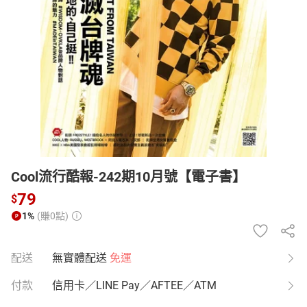
日本購物
電子/紙本書
HOT
Cool流行酷報-242期10月號【電子書】
79
$
1%
(賺0點)
配送
無實體配送
免運
付款
信用卡／LINE Pay／AFTEE／ATM