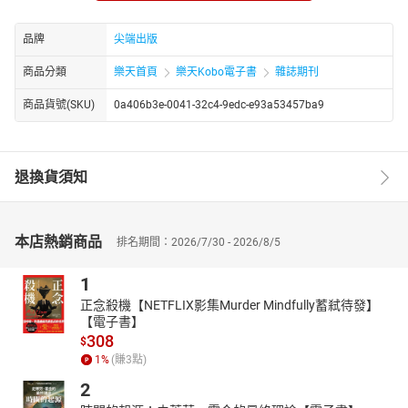
台灣製造
台灣好設計！在地的我們自己挺！
品牌
尖端出版
服裝市場受到外來快時尚侵襲，以及被流行一昧地牽著走的趨勢，
商品分類
樂天首頁
樂天Kobo電子書
雜誌期刊
整體的潮流結構也因此受到極大的動盪，台灣的潮流文化也難逃這
影響，向來與潮流文化有著密不可分之關聯的街頭品牌，也紛紛從
商品貨號(SKU)
0a406b3e-0041-32c4-9edc-e93a53457ba9
引領風騷被迫走向轉型之路！所以10月號便以台牌〈START FROM
TAIWAN〉為主題，介紹台牌轉型歷程、各台牌穿搭、新銳台牌之星
以及台牌店鋪大搜索，讓讀者再一次重回不滅台牌魂的懷抱！
退換貨須知
其他特別企劃：
SNEAKERS TIME：本季新作鞋款報導
Dr. COOL講談室：REMIX X DRAGONBALL Z 潮流與動畫超神聯名
造型講堂：街頭 FREESTYLE！嘻哈名人的仿裝教學
本店熱銷商品
排名期間：2026/7/30 - 2026/8/5
COOL People／CooL Girl／COOL SELECT
1
正念殺機【NETFLIX影集Murder Mindfully蓄弒待發】
【電子書】
308
$
1
%
(賺
3
點)
2