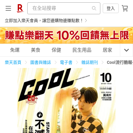
登入
立即加入樂天會員，讓您邊購物邊賺點數！
購物網分類
免運
美食
保健
民生用品
居家
3C
樂天首頁
圖書與雜誌
電子書
雜誌期刊
Cool流行酷報
天天免運
美食蛋糕
養生保健
民生用品
居家生活
3C家電
運動休閒
親子玩具
女裝
男裝
化妝保養
情趣用品