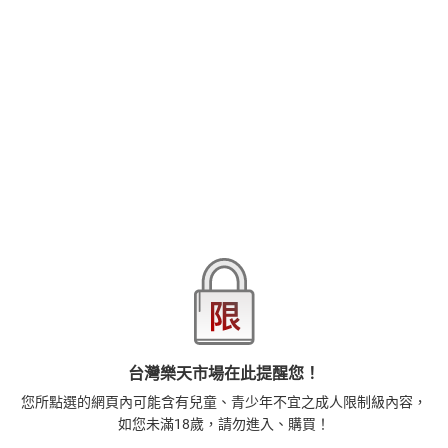
【本作品譯文由授權方提供】都是一条先生的錯！老是對我做色色
的事，害我也變得情色了啦～咦？為什麼一条先生突然生氣，還抓
住同事的臉？還莫名其妙的把我拉到無人的地方……說我這件衣服太
色情了要處罰！
品牌
悅文社
商品分類
樂天首頁
樂天Kobo電子書
18+成人
漫畫/輕小說
商品貨號(SKU)
0a493a41-f81e-34bc-a084-a726c28484d5
退換貨須知
台灣樂天市場在此提醒您！
本店熱銷商品
排名期間：2026/7/31 - 2026/8/6
您所點選的網頁內可能含有兒童、青少年不宜之成人限制級內容，
1
如您未滿18歲，請勿進入、購買！
正念殺機【NETFLIX影集Murder Mindfully蓄弒待發】