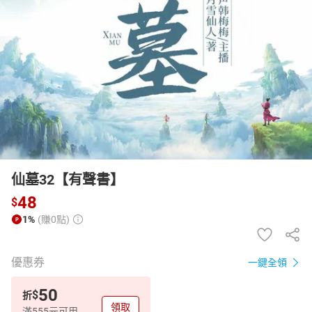
日本購物
電子/紙本書
HOT
仙墓32【有聲書】
48
$
1%
(賺0點)
優惠券
一鍵全領
50
$
折
領取
滿555元可用