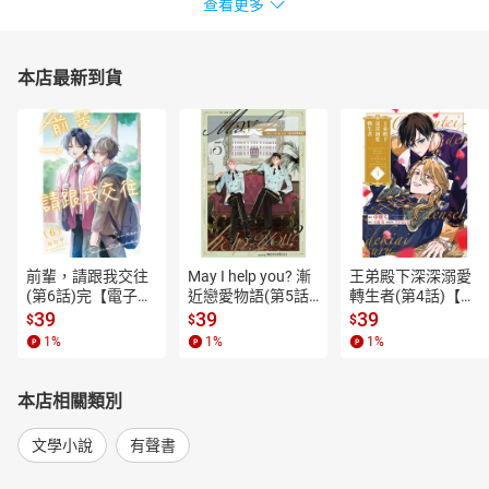
查看更多
本店最新到貨
前輩，請跟我交往
May I help you? 漸
王弟殿下深深溺愛
(第6話)完【電子
近戀愛物語(第5話)
轉生者(第4話)【電
書】
【電子書】
子書】
39
39
39
$
$
$
1
%
1
%
1
%
本店相關類別
文學小說
有聲書