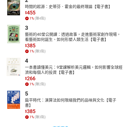
時間的起源：史蒂芬．霍金的最終理論【電子書】
455
$
1
%
(賺
4
點)
3
藝術的40堂公開課：透過故事，走進藝術家創作現場，
看藝術如何誕生、如何形塑人類生活【電子書】
385
$
1
%
(賺
3
點)
4
一本書讀懂美元：9堂課解析美元邏輯，如何影響全球經
濟和每個人的投資【電子書】
266
$
1
%
(賺
2
點)
5
扁平時代：演算法如何限縮我們的品味與文化【電子
書】
385
$
1
%
(賺
3
點)