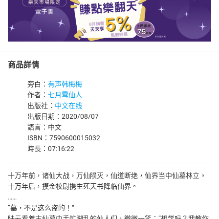
商品詳情
旁白：
有声韩梅梅
作者：
七月雪仙人
出版社：
中文在线
出版日期：2020/08/07
語言：中文
ISBN：7590600015032
時長：07:16:22
十万年前，诸仙大战，万仙陨灭，仙道断绝，仙界当中仙墓林立。
十万年后，摸金校尉携生死天书降临仙界。
……
“墓，不是这么盗的！”
陆云看着古仙墓中手忙脚乱的仙人们，微微一笑：“想学吗？我教你