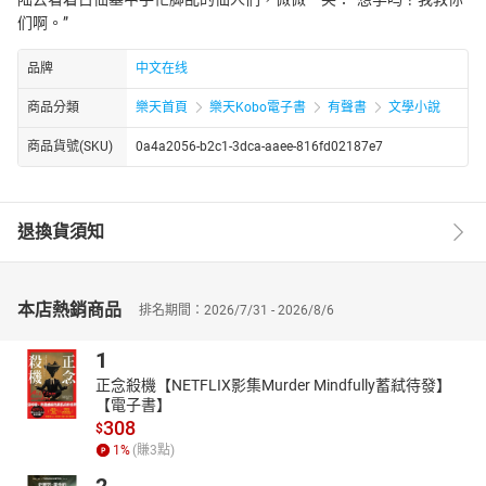
们啊。”
品牌
中文在线
商品分類
樂天首頁
樂天Kobo電子書
有聲書
文學小說
商品貨號(SKU)
0a4a2056-b2c1-3dca-aaee-816fd02187e7
退換貨須知
本店熱銷商品
排名期間：2026/7/31 - 2026/8/6
1
正念殺機【NETFLIX影集Murder Mindfully蓄弒待發】
【電子書】
308
$
1
%
(賺
3
點)
2