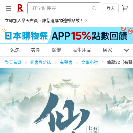
登入
立即加入樂天會員，讓您邊購物邊賺點數！
購物網分類
免運
美食
保健
民生用品
居家
3C
樂天首頁
圖書與雜誌
有聲書
文學小說
仙墓32【有
天天免運
美食蛋糕
養生保健
民生用品
居家生活
3C家電
運動休閒
親子玩具
女裝
男裝
化妝保養
情趣用品