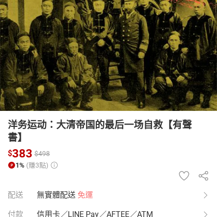
日本購物
電子/紙本書
HOT
洋务运动：大清帝国的最后一场自救【有聲
書】
383
$
$
498
1%
(賺3點)
配送
無實體配送
免運
付款
信用卡／LINE Pay／AFTEE／ATM