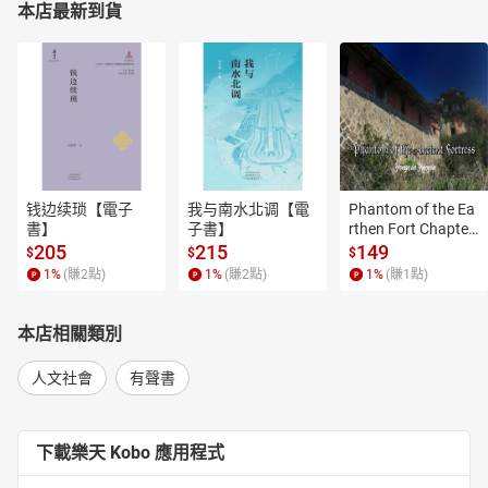
本店最新到貨
钱边续琐【電子
我与南水北调【電
Phantom of the Ea
書】
子書】
rthen Fort Chapter
 4【有聲書】
205
215
149
$
$
$
1
%
(賺
2
點)
1
%
(賺
2
點)
1
%
(賺
1
點)
本店相關類別
人文社會
有聲書
下載樂天 Kobo 應用程式