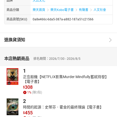
品牌
大吕文化
商品分類
樂天首頁
樂天Kobo電子書
有聲書
人文社會
商品貨號(SKU)
0a8e466c-6da5-387a-a882-187a51c21566
退換貨須知
本店熱銷商品
排名期間：2026/7/30 - 2026/8/5
1
正念殺機【NETFLIX影集Murder Mindfully蓄弒待發】
【電子書】
308
$
1
%
(賺
3
點)
2
時間的起源：史蒂芬．霍金的最終理論【電子書】
455
$