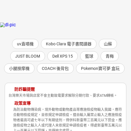
uv直噴機
Kobo Clara 電子書閱讀器
山蘇
JUST BLOOM
Dell XPS 15
籃球
青梅
小腿按摩機
COACH 後背包
Pokemon寶可夢 盒玩
防詐騙提醒
台灣樂天市場與店家不會主動致電要求解除分期付款、要求ATM轉帳。
政策宣導
為防治動物傳染病，境外動物或動物產品等應施檢疫物輸入我國，應符
合動物檢疫規定，並依規定申請檢疫。擅自輸入屬禁止輸入之應施檢疫
物者最高可處七年以下有期徒刑，得併科新臺幣三百萬元以下罰金。應
施檢疫物之輸入人或代理人未依規定申請檢疫者，得處新臺幣五萬元以
上一百萬元以下罰鍰，並得按次處罰。