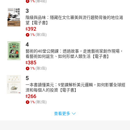
1
%
(賺
4
點)
3
階級與品味：隱藏在文化審美與流行趨勢背後的地位渴
望【電子書】
392
$
1
%
(賺
3
點)
4
藝術的40堂公開課：透過故事，走進藝術家創作現場，
看藝術如何誕生、如何形塑人類生活【電子書】
385
$
1
%
(賺
3
點)
5
一本書讀懂美元：9堂課解析美元邏輯，如何影響全球經
濟和每個人的投資【電子書】
266
$
1
%
(賺
2
點)
查看更多