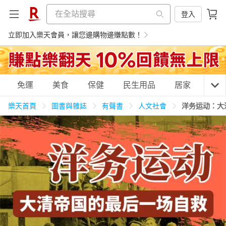
登入
立即加入樂天會員，讓您邊購物邊賺點數！
購物網分類
免運
美食
保健
民生用品
居家
3C
樂天首頁
圖書與雜誌
有聲書
人文社會
洋务运动：大
天天免運
美食蛋糕
養生保健
民生用品
居家生活
3C家電
運動休閒
親子玩具
女裝
男裝
化妝保養
情趣用品