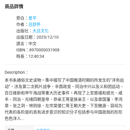
商品詳情
旁白：
爱平
作者：
吕舒怀
出版社：
大吕文化
出版日期：2025/12/10
語言：中文
ISBN：8970000031908
時長：12:40:34
Description：
本书系通俗文史读物。集中描写了中国晚清时期的所发生的“洋务运
动”，涉及第二次鸦片战争、辛酉政变、同治中兴以及义和团运动、
百日维新和甲午海战等重大历史事件。再现了上至慈禧和道光、咸
丰、同治、光绪四朝皇帝、恭亲王等皇族亲王，以及曾国藩、李鸿
章、张之洞、林则徐、左宗棠偻仁等王朝大吏，下至魏源、容闳为
代表的各阶层的具有进步意识的知识分子包括参与中国政局的形形
色色洋人...