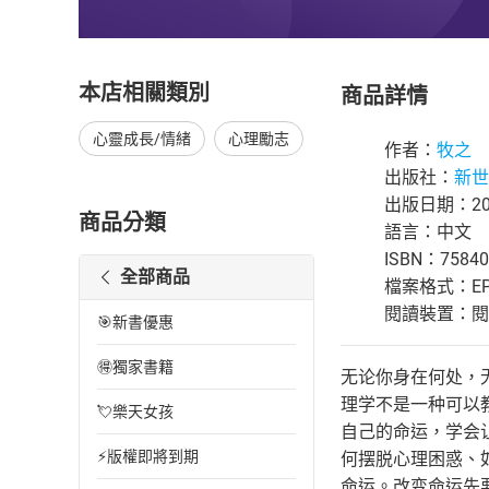
本店相關類別
商品詳情
心靈成長/情緒
心理勵志
作者：
牧之
出版社：
新世
出版日期：201
商品分類
語言：中文
ISBN：75840
全部商品
檔案格式：EP
閱讀裝置：閱讀器
🎯新書優惠
🉐獨家書籍
无论你身在何处，
理学不是一种可以
💘樂天女孩
自己的命运，学会
⚡版權即將到期
何摆脱心理困惑、
命运。改变命运先