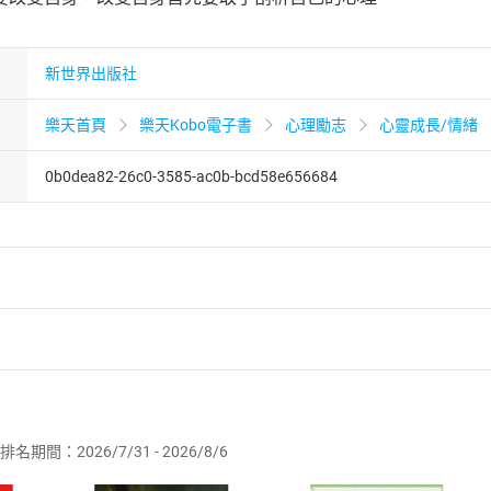
新世界出版社
樂天首頁
樂天Kobo電子書
心理勵志
心靈成長/情緒
0b0dea82-26c0-3585-ac0b-bcd58e656684
者保護法
第
19
條第
1
項後段
暨
通訊交易解除權合理例外情事適用
供即為完成之線上服務，經消費者事先同意始提供。」 之商品
排名期間：2026/7/31 - 2026/8/6
訂購本店鋪之商品即代表知悉本店鋪所銷售之商品為電子書，屬
取電子書，不得請求退貨退款。