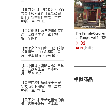
止
【皇冠文化】《曉星》、《白
付款方
雪公主殺人事件【童話破滅
版】》新書延伸書展，單本
88折，至8/31止
ATM轉帳、信用卡
【尖端出版】每月漫畫名家推
The Female Coroner 
薦：高橋留美子，單本75
ali Temple Vol.6【
折，至8/31止
書】
132
$
【大雁文化 x 日出出版】陪你
1
%
(賺
1
點)
找到情緒出口，心理勵志書
展，單本85折，至9/10止
【天下生活 x 康健出版】享受
自己喜歡的生活，單本85
折，至9/15止
相似商品
【臺灣商務】解碼歷史書展~
穿梭時空的閱讀冒險，單本
85折，至8/31止
【天下文化】重新定義你的價
值，職場升級展，單本88