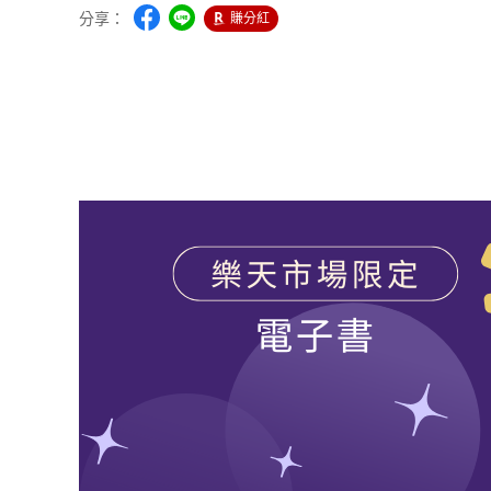
分享：
賺分紅