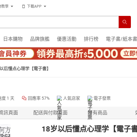
物教學
下載APP
日本購物
品牌旗艦
優惠活動
排行榜
電子書/紙本
岁以后懂点心理学【電子書】
速度
1 天
回應率
57%
人氣店家
電子發票
資訊頁面
配送與付款頁面
所有商品
18岁以后懂点心理学【電子