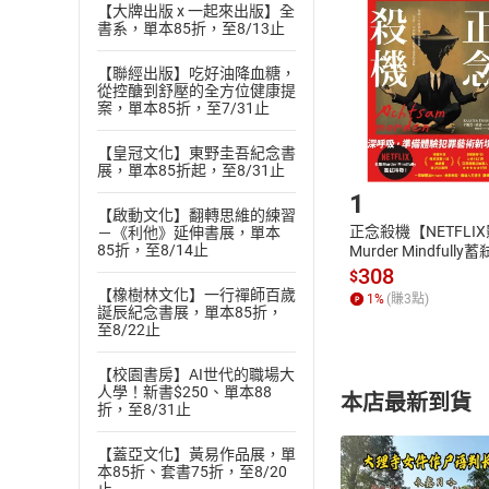
挑選
商
【大牌出版 x 一起來出版】全
退貨方式：您
書系，單本85折，至8/13止
Choose
貨」，本店鋪
【聯經出版】吃好油降血糖，
請注意，樂天
從控醣到舒壓的全方位健康提
購書後，
案，單本85折，至7/31止
【皇冠文化】東野圭吾紀念書
Step1
展，單本85折起，至8/31止
1
【啟動文化】翻轉思維的練習
正念殺機【NETFLI
－《利他》延伸書展，單本
85折，至8/14止
Murder Mindfully
發】【電子書】
308
$
【橡樹林文化】一行禪師百歲
1
%
(賺
3
點)
誕辰紀念書展，單本85折，
至8/22止
【校園書房】AI世代的職場大
人學！新書$250、單本88
本店最新到貨
折，至8/31止
【蓋亞文化】黃易作品展，單
本85折、套書75折，至8/20