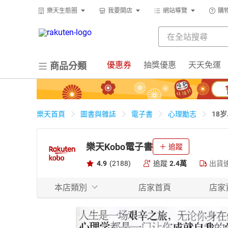
樂天生態圈
我要開店
網站導覽
購
優惠券
抽獎優惠
天天免運
商品分類
18
樂天首頁
圖書與雜誌
電子書
心理勵志
樂天Kobo電子書
追蹤
4.9
(2188)
追蹤
2.4萬
出貨
本店類別
店家首頁
店家