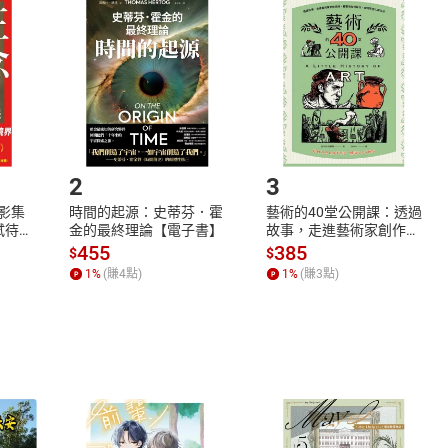
品
放入
購物車
登入
帳號
欲取消訂單或辦理退貨時，請登入樂天市場，並於「我的訂單」
Shopping cart
Login
將依您的申請進行審核，待審核通過後將為您辦理退款事宜。
市場須以整筆訂單為單位進行取消/退貨，恕無法以單支商品取消
如何開始使用？
.選擇閱讀載具
Step2.
2
3
X影集
時間的起源：史蒂芬．霍
藝術的40堂公開課：透過
蓄弒待
金的最終理論【電子書】
故事，走進藝術家創作現
場，看藝術如何誕生、如
455
385
$
$
何形塑人類生活【電子
1
%
(賺
4
點)
1
%
(賺
3
點)
書】