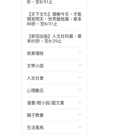
折，至8/31止
【天下文化】理解今天，才能
預見明天。世界變局展，單本
88折，至8/31止
【麥田出版】人文社科展，單
本85折，至8/29止
商業理財
文學小說
投資理財
人文社會
經濟/趨勢
歐美文學
心理勵志
財務/金融
日本文學
國際關係
漫畫/輕小說/圖文書
管理/領導
韓國文學
政治
心靈成長/情緒
親子教養
職場工作術
華文文學
社會科學
人際關係
輕小說
生活風格
成功法
經典文學
台灣/中國歷史
兩性關係
奇幻/科幻
教育現場