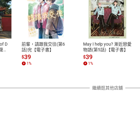
式
退換貨規範
、LINE PAY、AFTEE
本店是否提供消費者保護法七日猶
之權利，遽消費者保護法及通訊交
of D
前輩，請跟我交往(第6
May I help you? 漸近戀愛
除權合理例外情事適用準則，依商
有聲
話)完【電子書】
物語(第5話)【電子書】
質各有不同規定。詳細退換貨說明
39
39
$
$
照各商品說明。
1
%
1
%
詳細說明
繼續逛其他店舖