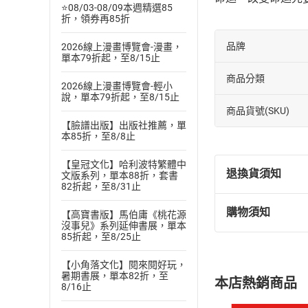
⭐08/03-08/09本週精選85
折，領券再85折
品牌
2026線上漫畫博覽會-漫畫，
單本79折起，至8/15止
商品分類
2026線上漫畫博覽會-輕小
說，單本79折起，至8/15止
商品貨號(SKU)
【臉譜出版】出版社推薦，單
本85折，至8/8止
【皇冠文化】哈利波特繁體中
退換貨須知
文版系列，單本88折，套書
82折起，至8/31止
購物須知
【高寶書版】馬伯庸《桃花源
退換貨規定：
沒事兒》系列延伸書展，單本
(
一
)
依
消費
85折起，至8/25止
內容或一經提
【小角落文化】閱來閱好玩，
購書須知
定。
暑期書展，單本82折，至
本店熱銷商品
(
二
)
消費者
8/16止
且已下載
/
存