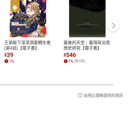
客服資訊
豫期
服務時間：週一到週五 10:00-12:00、
易解
13:00-17:00 (國定假日及例假日休息)
王弟殿下深深溺愛轉生者
最後的天空：臺灣政治思
鬼島
品性
客服電話：0080-1857077
(第4話)【電子書】
想史研究【電子書】
小事
請參
客服信箱：
聯絡店家
39
546
33
$
$
$
1
%
1
%
(賺
5
點)
1
%
由飛比價格提供的資訊