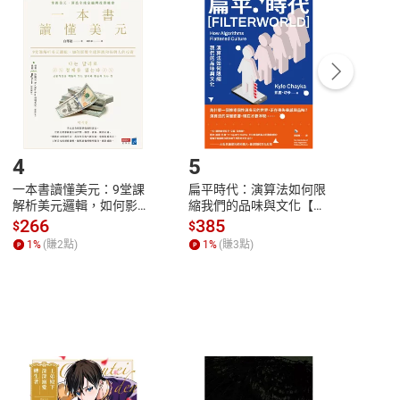
付款
方式
完成
訂單
中點選「瀏覽訂單明細」
>
「申請取消訂單
/
退
Payment
Complete
/退貨。
登入帳號，下載書籍後看書
4
5
6
一本書讀懂美元：9堂課
扁平時代：演算法如何限
本物
解析美元邏輯，如何影響
縮我們的品味與文化【電
說，
全球經濟和每個人的投資
子書】
來】
266
385
28
$
$
$
【電子書】
1
%
(賺
2
點)
1
%
(賺
3
點)
1
%