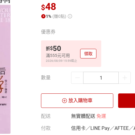
48
$
1%
(賺0點)
優惠券
50
$
折
領取
滿555元可用
2026/08/09 15:59
截止
數量
放入購物車
配送
無實體配送
免運
付款
信用卡／LINE Pay／AFTEE／