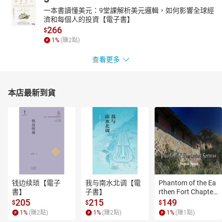
一本書讀懂美元：9堂課解析美元邏輯，如何影響全球經
濟和每個人的投資【電子書】
266
$
1
%
(賺
2
點)
查看更多
本店最新到貨
钱边续琐【電子
我与南水北调【電
Phantom of the Ea
書】
子書】
rthen Fort Chapter
 4【有聲書】
205
215
149
$
$
$
1
%
(賺
2
點)
1
%
(賺
2
點)
1
%
(賺
1
點)