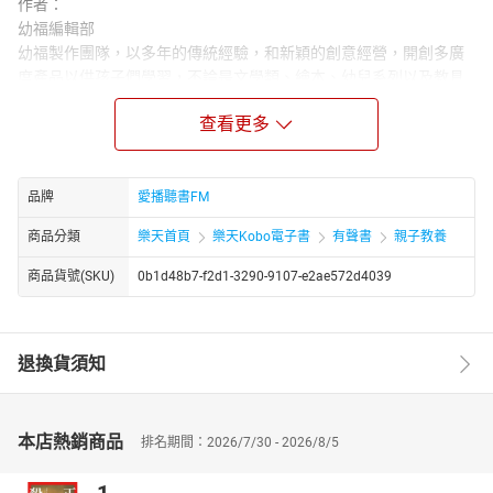
作者：
幼福編輯部
幼福製作團隊，以多年的傳統經驗，和新穎的創意經營，開創多廣
度產品以供孩子們學習，不論是文學類、繪本、幼兒系列以及教具
類……多項產品，站在鼓勵孩子多讀書的立場，開發極具教育性、趣
查看更多
味性書籍，在愉快中學習成長，才是真正掌握孩子美好未來的基
石。
章節：
品牌
愛播聽書FM
01.如何洗碗盤才能洗得乾凈
02.為什麽不能用洗衣粉來洗碗
商品分類
樂天首頁
樂天Kobo電子書
有聲書
親子教養
03.如何使紅茶加冰塊不會失去原味
04.怎樣讓灰塵一掃而空
商品貨號(SKU)
0b1d48b7-f2d1-3290-9107-e2ae572d4039
05.如何去除地毯上的蠟油
06.室內蚊子太多該怎麽辦
07.醋有什麽妙用
退換貨須知
08.如何清理紗窗
09.電風扇轉動時發出雜音該怎麽辦
10.如何延長日光燈管的使用壽命
本店熱銷商品
排名期間：2026/7/30 - 2026/8/5
11.舊報紙有什麽功用
12.破絲襪有什麽功用