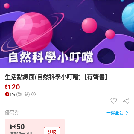
日本購物
電子/紙本書
HOT
生活點線面(自然科學小叮噹)【有聲書】
120
$
1%
(賺1點)
優惠券
一鍵全領
50
$
折
領取
滿555元可用