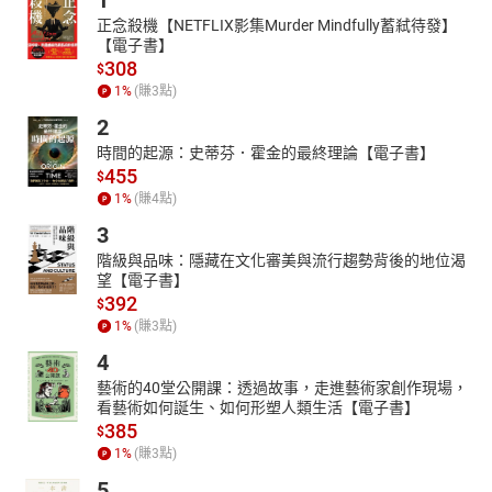
1
13.插花需要注意什麽事情
14.青菜能不能切了再洗
正念殺機【NETFLIX影集Murder Mindfully蓄弒待發】
【電子書】
15.洗米時是不是洗越多次越好
308
$
16.開水放久了會壞掉嗎
1
%
(賺
3
點)
17.陽光為什麽能消毒
18.使用乾電池需要注意哪些事情
2
19.原子筆寫不出水來該怎麽辦
時間的起源：史蒂芬．霍金的最終理論【電子書】
20.杯子疊在一起拔不開怎麽辦
455
$
21.如何讓切開的水果不變色
1
%
(賺
4
點)
3
階級與品味：隱藏在文化審美與流行趨勢背後的地位渴
望【電子書】
392
$
1
%
(賺
3
點)
4
藝術的40堂公開課：透過故事，走進藝術家創作現場，
看藝術如何誕生、如何形塑人類生活【電子書】
385
$
1
%
(賺
3
點)
5