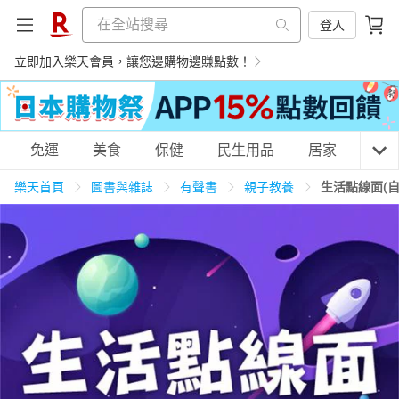
登入
立即加入樂天會員，讓您邊購物邊賺點數！
購物網分類
免運
美食
保健
民生用品
居家
3C
樂天首頁
圖書與雜誌
有聲書
親子教養
生活點線面(
天天免運
美食蛋糕
養生保健
民生用品
居家生活
3C家電
運動休閒
親子玩具
女裝
男裝
化妝保養
情趣用品