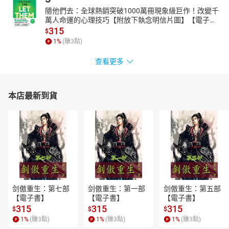
隨他們去：全球熱銷突破1000萬冊現象級巨作！改變千
萬人命運的心理技巧【附放下執念明信片圖】【電子
書】
315
$
1
%
(賺
3
點)
查看更多
本店最新到貨
剑傲重生：第七部
剑傲重生：第一部
剑傲重生：第五部
【電子書】
【電子書】
【電子書】
315
315
315
$
$
$
1
%
(賺
3
點)
1
%
(賺
3
點)
1
%
(賺
3
點)