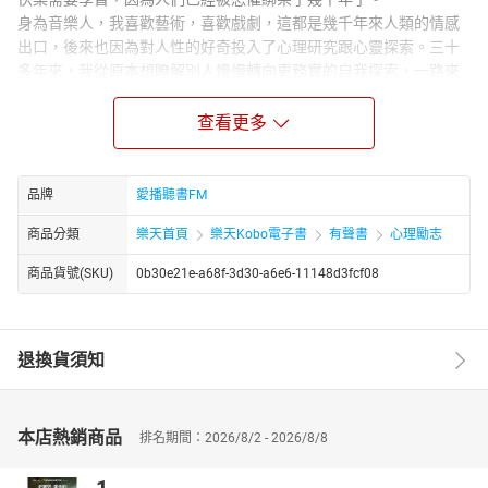
身為音樂人，我喜歡藝術，喜歡戲劇，這都是幾千年來人類的情感
出口，後來也因為對人性的好奇投入了心理研究跟心靈探索。三十
多年來，我從原本想瞭解別人慢慢轉向更務實的自我探索，一路來
我看到多少生命，包括我自己在情感上的升騰與跌宕，而最難能可
貴的是在一連串起伏與踉蹌中，我看到了隱藏其中最珍貴的生命
查看更多
力。這就是我最急於分享的內容。
「跟著佩霞學快樂」節目希望邀請聽者一起從健康的角度上抒發情
感，同時一起學習快樂；讓「快樂」不只是別人研究的學問或專
品牌
愛播聽書FM
長，而是藉由別人的經驗跟研究，從中找到自己的方法來經營自己
商品分類
樂天首頁
樂天Kobo電子書
有聲書
心理勵志
的快樂，同時實踐自己的幸福。
講者：
商品貨號(SKU)
0b30e21e-a68f-3d30-a6e6-11148d3fcf08
賴佩霞
華人圈最有影響力的情商導師、知名歌手、演員及藝術家來自中西
合璧的家庭，從小受東西方不同文化熏陶及影響，熱愛音樂、藝
退換貨須知
術，多年來一直秉持著「活出更良善、更有愛的自己」的承諾。她
敘述一路生命經歷及體悟時，眼神總散發出柔和與喜樂的光彩，演
說儼然也成為她的藝術表現。
賴佩霞最大的喜悅來自於服務她所愛的人，而你就是她所愛的人。
本店熱銷商品
排名期間：2026/8/2 - 2026/8/8
著作：《回家：賴佩霞20年修行告白》、《我要心動一輩子：親密
關係的十道練習題》