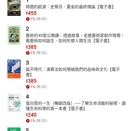
1
譯作：《失落的幸福經典：影響千萬人的生命法則》。
時間的起源：史蒂芬．霍金的最終理論【電子書】
帶領課程：「愛的運轉力」、「轉念的力量」、「快樂財富零距
455
$
離」、「靜心的力量」等。
1
%
(賺
4
點)
章節：
2
13做我自己的主人
藝術的40堂公開課：透過故事，走進藝術家創作現場，
14享受站在舞台上的過程
看藝術如何誕生、如何形塑人類生活【電子書】
15找到對的方法，走向更豁達的人生
385
$
16記憶可能有偏頗，可能性放心裡
1
%
(賺
3
點)
17幸福是要自己找
3
18要成為一個健康的人，要懂得如何調適情緒跟心情
扁平時代：演算法如何限縮我們的品味與文化【電子
19靠自己尋求幫忙
書】
20覺知自我否定，走出情緒泥沼
385
$
21懂得問問題的藝術，耐心聽對方剖析心情
1
%
(賺
3
點)
22多15秒的空間
4
23誰支持你不去否定你自己？
24生命中支持自己的力量
蛋白質的一生（暢銷改版）──了解生命活動的秘密，讀
懂生命科學的第一本書【電子書】
240
$
1
%
(賺
2
點)
5