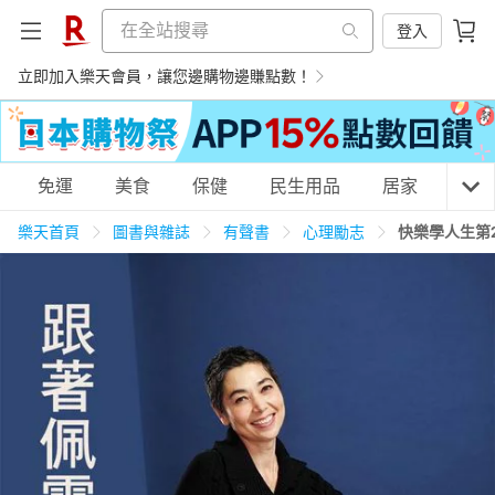
登入
立即加入樂天會員，讓您邊購物邊賺點數！
購物網分類
免運
美食
保健
民生用品
居家
3C
樂天首頁
圖書與雜誌
有聲書
心理勵志
快樂學人生第
天天免運
美食蛋糕
養生保健
民生用品
居家生活
3C家電
運動休閒
親子玩具
女裝
男裝
化妝保養
情趣用品