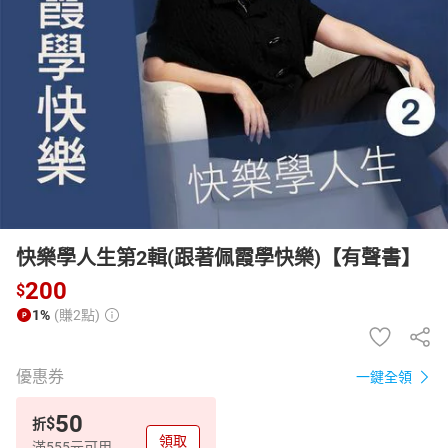
日本購物
電子/紙本書
HOT
快樂學人生第2輯(跟著佩霞學快樂)【有聲書】
200
$
1%
(賺2點)
優惠券
一鍵全領
50
$
折
領取
滿555元可用