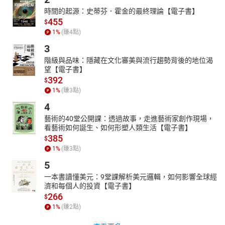
時間的起源：史蒂芬．霍金的最終理論【電子書】
455
$
1
%
(賺
4
點)
3
階級與品味：隱藏在文化審美與流行趨勢背後的地位渴
望【電子書】
392
$
1
%
(賺
3
點)
4
藝術的40堂公開課：透過故事，走進藝術家創作現場，
看藝術如何誕生、如何形塑人類生活【電子書】
385
$
1
%
(賺
3
點)
5
一本書讀懂美元：9堂課解析美元邏輯，如何影響全球經
濟和每個人的投資【電子書】
266
$
1
%
(賺
2
點)