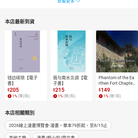
查看更多
本店最新到貨
钱边续琐【電子
我与南水北调【電
Phantom of the Ea
書】
子書】
rthen Fort Chapter
 4【有聲書】
205
215
149
$
$
$
1
%
(賺
2
點)
1
%
(賺
2
點)
1
%
(賺
1
點)
本店相關類別
2026線上漫畫博覽會-漫畫，單本79折起，至8/15止
其他主題
漫畫/輕小說/圖文書