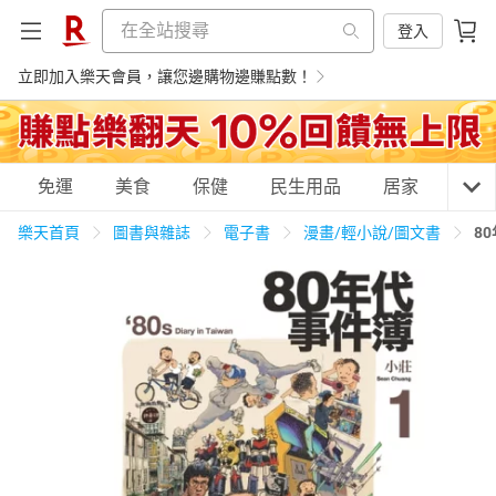
登入
立即加入樂天會員，讓您邊購物邊賺點數！
購物網分類
免運
美食
保健
民生用品
居家
3C
樂天首頁
圖書與雜誌
電子書
漫畫/輕小說/圖文書
8
天天免運
美食蛋糕
養生保健
民生用品
居家生活
3C家電
運動休閒
親子玩具
女裝
男裝
化妝保養
情趣用品