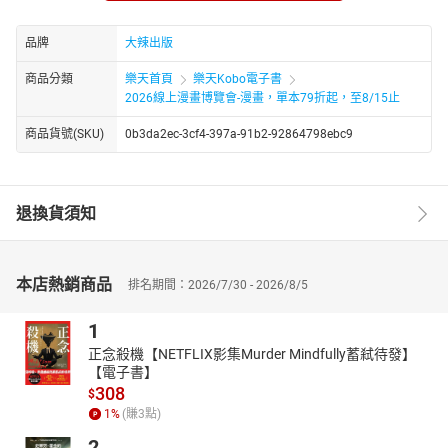
對我來說，80年代的台灣正是那樣的豐富而且充滿活力，
希望藉由這樣的書寫，可以讓人牢牢的記住這個迷人的年代。──小
品牌
大辣出版
莊
那時，四處都有反攻大陸的海報與標誌、看電影前要起立唱國歌，
商品分類
樂天首頁
樂天Kobo電子書
那時，升學壓力像烏雲籠罩莘莘學子、大伙常用木棍與報紙手套打
2026線上漫畫博覽會-漫畫，單本79折起，至8/15止
棒球，
商品貨號(SKU)
0b3da2ec-3cf4-397a-91b2-92864798ebc9
直到一九八七年，解除戒嚴，社會也開始大蛻變──
街頭一波波抗議人潮、立委跳上議事桌打架，
盜版錄影帶和在MTV的包廂裡朝聖經典、泡啤酒屋喝到掛……
退換貨須知
誰不迷戀李小龍？熱血沸騰地擺弄雙截棍喊「嘩喳」！
大清早看黑白電視轉播的棒球賽，振臂高呼：中華隊轟不讓！
五分頭的髮禁，耳上一公分的限制，一群慘淡少年涼颼颼的腦袋
瓜……
本店熱銷商品
排名期間：2026/7/30 - 2026/8/5
「願與有緣人相會？」穿上約定的Ｔ恤，忐忑等著筆友現身……
帥！窄腳七分褲配志村白布鞋，鑽進地下舞廳尬霹靂舞。
1
小莊以他獨有的筆觸與視角，捕捉過往種種溫熱的回憶，
正念殺機【NETFLIX影集Murder Mindfully蓄弒待發】
也許有些羞澀，有些遺憾，但更多的是對成長的感動與釋然，
【電子書】
308
僅以這十二篇生命故事，向我們的青春致敬。
$
1
%
(賺
3
點)
2