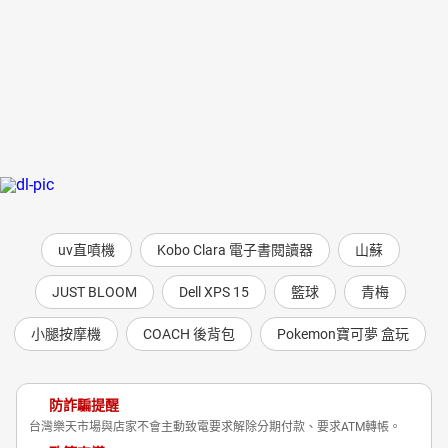
uv直噴機
Kobo Clara 電子書閱讀器
山蘇
JUST BLOOM
Dell XPS 15
籃球
青梅
小腿按摩機
COACH 後背包
Pokemon寶可夢 盒玩
防詐騙提醒
台灣樂天市場與店家不會主動致電要求解除分期付款、要求ATM轉帳。