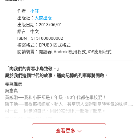
作者：
小莊
出版社：
大辣出版
出版日期：2013/06/01
語言：中文
ISBN：3151000000002
檔案格式：EPUB3-固式格式
閱讀裝置：閱讀器, Android應用程式, iOS應用程式
「向我們的青春小鳥致敬。」
屬於我們這個世代的故事，通向記憶的列車即將開啟。
義氣推薦
吳念真
黃威融──我和小莊都是五年級，80年代都在學校混！
陳玉勳──畫得那樣細膩、動人，甚至讓人聞得到當時空氣的味道……
柯一正──同步的自己、同齡的記憶也一起活了起來。
屬於我們這個世代的故事。
我想，每一個青春，都有一段連老媽都不知道的祕辛，
查看更多
那些生命中的動盪與變化，僅限年輕的、可以任意揮霍的青春。