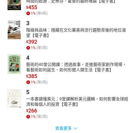
時間的起源：史蒂芬．霍金的最終理論【電子書】
455
$
1
%
(賺
4
點)
3
階級與品味：隱藏在文化審美與流行趨勢背後的地位渴
望【電子書】
392
$
1
%
(賺
3
點)
4
藝術的40堂公開課：透過故事，走進藝術家創作現場，
看藝術如何誕生、如何形塑人類生活【電子書】
385
$
1
%
(賺
3
點)
5
一本書讀懂美元：9堂課解析美元邏輯，如何影響全球經
濟和每個人的投資【電子書】
266
$
1
%
(賺
2
點)
查看更多