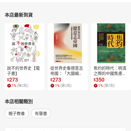
本店最新到貨
說不的世界史【電
從世界史看德意志
焦灼的時代：明清
子書】
帝國：「大國崛
之際的中國焦慮與
起」的迷思與真實
東亞秩序重組【電
273
273
350
$
$
$
【電子書】
子書】
1
%
(賺
2
點)
1
%
(賺
2
點)
1
%
(賺
3
點)
本店相關類別
親子教養
有聲書