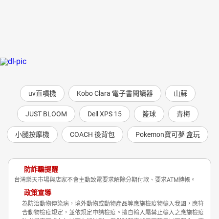
uv直噴機
Kobo Clara 電子書閱讀器
山蘇
JUST BLOOM
Dell XPS 15
籃球
青梅
小腿按摩機
COACH 後背包
Pokemon寶可夢 盒玩
防詐騙提醒
台灣樂天市場與店家不會主動致電要求解除分期付款、要求ATM轉帳。
政策宣導
為防治動物傳染病，境外動物或動物產品等應施檢疫物輸入我國，應符
合動物檢疫規定，並依規定申請檢疫。擅自輸入屬禁止輸入之應施檢疫