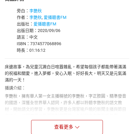
旁白：
李艷秋
作者：
李艷秋
,
愛播聽書FM
出版社：
愛播聽書FM
出版日期：2020/09/06
語言：中文
ISBN：7374577068896
時長：01:16:12
床邊故事，為兒童沉澱白日喧囂雜亂，希望每個孩子都能帶著滿滿
的祝福和關愛，進入夢鄉，安心入眠、好好長大，明天又是元氣滿
滿的一天！
播講介紹：
李艷秋，擁有華人第一女主播稱號的李艷秋，字正腔圓、精準發音
的國語，深獲全世界華人認同，許多人都以聆聽李艷秋的語文教
材，開始語文的學習，李艷秋更是台灣家喻戶曉的新聞主播與節目
主持人，這回帶領台灣優秀製播團隊，全新打造李艷秋說故事
App。
查看更多
章節名稱：