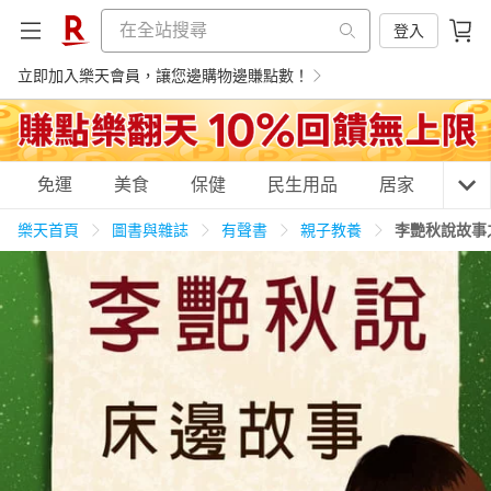
登入
立即加入樂天會員，讓您邊購物邊賺點數！
購物網分類
免運
美食
保健
民生用品
居家
3C
樂天首頁
圖書與雜誌
有聲書
親子教養
李艷秋說故事
天天免運
美食蛋糕
養生保健
民生用品
居家生活
3C家電
運動休閒
親子玩具
女裝
男裝
化妝保養
情趣用品