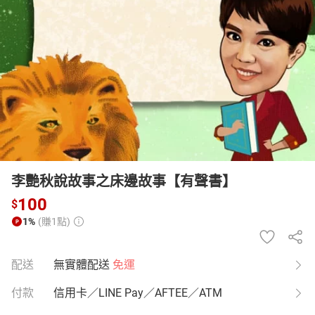
日本購物
電子/紙本書
HOT
李艷秋說故事之床邊故事【有聲書】
100
$
1%
(賺1點)
配送
無實體配送
免運
付款
信用卡／LINE Pay／AFTEE／ATM