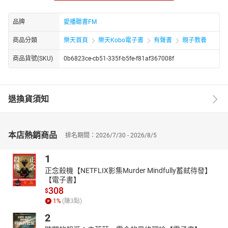
青蛙和牛
自不量力的烏鴉
品牌
愛播聽書FM
愛聽奉承話的烏鴉
商品分類
樂天首頁
樂天Kobo電子書
有聲書
親子教養
亂抄文章的老學者
商品貨號(SKU)
0b6823ce-cb51-335f-b5fe-f81af367008f
勇敢的蜥蝪
狡猾的獅子
外科醫生
退換貨須知
北風和太陽
馬和驢子
老鼠報恩
本店熱銷商品
排名期間：2026/7/30 - 2026/8/5
生金蛋的母雞
1
自食惡果的老鷹
正念殺機【NETFLIX影集Murder Mindfully蓄弒待發】
聰明的烏鴉
【電子書】
想飛的小烏龜
308
$
1
%
(賺
3
點)
2