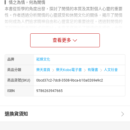
▎情之為情，何為閒情
本書從哲學的角度出發，探討了閒情的本質及其對個人心靈的重要
性。作者透過分析閒情的心靈感受和休閒文化的關係，揭示了閒情
如何成為人們追求精神自由和心靈富足的重要途徑。透過對閒情的
不同類別和表現形式的探討，本章不僅揭示了閒情的多樣性，也強
調了它在提升生活品質方面的作用。
查看更多
▎文人閒情的表現方式
本章主要討論閒情在文學創作中的具體體現。從詩詞歌賦到清談雅
集，再到把酒言歡和山水之間的隱逸生活，作者細緻地勾勒出文人
品牌
崧燁文化
如何透過各種形式表達他們的閒情雅趣。這一章不僅展示了文人創
作中的閒情元素，也探討了這些創作如何反映了作者的生活哲學和
商品分類
樂天首頁
樂天Kobo電子書
有聲書
人文社會
審美追求。
商品貨號(SKU)
0bcd37c2-7dc8-3508-9bca-b10a0269e9c2
▎個人生活中的閒情
本章將視角轉向了日常生活中的閒情體驗。透過對琴棋書畫、飲食
ISBN
9786263947665
文化、以及花鳥蟲魚的細致描繪，本章展示了閒情如何滲透到古代
人的日常生活中，成為提升生活質量、豐富情感體驗的重要因素。
作者透過豐富的例證和深入的分析，揭示了閒情文化在古代社會中
退換貨須知
的普遍性和重要性。
▎閒情文化與文學
本章進一步探討了閒情如何影響了文學創作和文學風格的發展。從