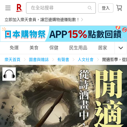
登入
立即加入樂天會員，讓您邊購物邊賺點數！
購物網分類
免運
美食
保健
民生用品
居家
3C
樂天首頁
圖書與雜誌
有聲書
人文社會
閒適哲學，從
天天免運
美食蛋糕
養生保健
民生用品
居家生活
3C家電
運動休閒
親子玩具
女裝
男裝
化妝保養
情趣用品