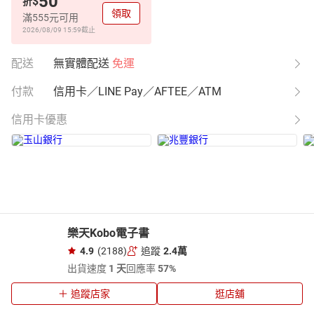
50
$
折
領取
滿555元可用
2026/08/09 15:59
截止
配送
無實體配送
免運
付款
信用卡／LINE Pay／AFTEE／ATM
信用卡優惠
樂天Kobo電子書
4.9
(2188)
追蹤
2.4萬
出貨速度
1 天
回應率
57%
追蹤店家
逛店舖