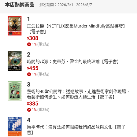
本店熱銷商品
秦淮風月到寫作中的閒筆閒趣，作者分析了閒情在文學作品中的具
排名期間：2026/8/1 - 2026/8/7
體表現及其對作品情感深度和藝術價值的貢獻。本章不僅揭示了閒
1
情與文學創作之間的密切關係，也展示了閒情文化如何成為推動文
學創新和發展的重要動力。
正念殺機【NETFLIX影集Murder Mindfully蓄弒待發】
【電子書】
▎閒情與其他藝術形式
308
$
本章則拓展到了閒情在服飾裝扮、園林藝術、戲曲藝術等領域的影
1
%
(賺
3
點)
響。作者透過對這些藝術形式中閒情元素的探討，不僅展示了閒情
文化的多樣性和豐富性，也強調了它在促進文化交流和藝術創新中
2
的作用。透過深入分析和豐富例證，本章揭示了閒情文化在中國古
時間的起源：史蒂芬．霍金的最終理論【電子書】
代社會中的獨特地位和持久影響。
455
$
本書特色：本書深入探討「閒情」在中國文化與文學中的豐富表現
1
%
(賺
4
點)
與深遠影響，從個人心靈感受到文人雅集清談，再到生活中的琴棋
3
書畫，以及文學與其他藝術形式中的閒情表達，不僅細緻刻劃了閒
藝術的40堂公開課：透過故事，走進藝術家創作現場，
情的各種面貌，更揭示其如何成為推動詩歌、散文、戲曲創作的重
看藝術如何誕生、如何形塑人類生活【電子書】
要動力，展現了閒情在提升生活品質、豐富文化藝術、促進文人交
385
$
流方面的獨特價值。
1
%
(賺
3
點)
4
扁平時代：演算法如何限縮我們的品味與文化【電子
書】