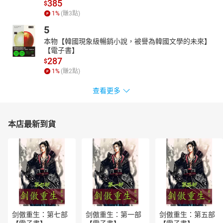
385
$
1
%
(賺
3
點)
5
本物【韓國現象級暢銷小說，被譽為韓國文學的未來】
【電子書】
287
$
1
%
(賺
2
點)
查看更多
本店最新到貨
剑傲重生：第七部
剑傲重生：第一部
剑傲重生：第五部