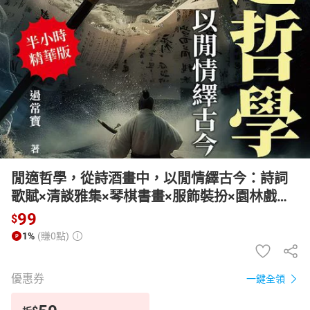
日本購物
電子/紙本書
HOT
閒適哲學，從詩酒畫中，以閒情繹古今：詩詞
歌賦×清談雅集×琴棋書畫×服飾裝扮×園林戲
曲，解讀中國古代文化的多種面貌與深層意義
99
$
【有聲書】
1%
(賺0點)
優惠券
一鍵全領