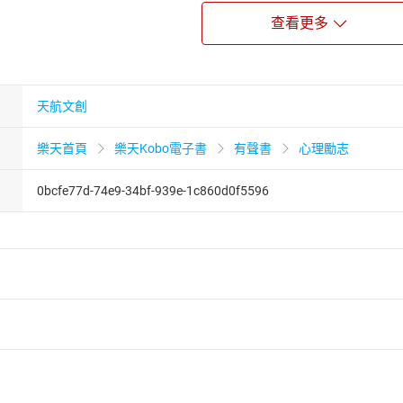
對各種教養概念、理論及方法進行鑽研，與兒子同行及親身實證
查看更多
長環境之下，見證兒子語言能力與各方面的技能提升
素的宜居地方，分享在大馬的衣食住行
學，成為快樂兒童，爸爸亦從遊牧旅居生活而大開眼界
天航文創
樂天首頁
樂天Kobo電子書
有聲書
心理勵志
走的抉擇
牧旅居 ╳ 國際學校留學
0bcfe77d-74e9-34bf-939e-1c860d0f5596
國家——馬來西亞
唸國際學校
假式育兒生活
不如就去大馬夏令營
國際學校的入學試
過的地雷
屋記
者保護法
第
19
條第
1
項後段
暨
通訊交易解除權合理例外情事適用
爸爸的實證育兒心得
供即為完成之線上服務，經消費者事先同意始提供。」 之商品
會快樂