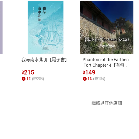
國際觀
麗商場
滑梯的影院
豪華醫院
式
退換貨規範
不眠夜
去馬爾代夫
、LINE PAY、AFTEE
本店是否提供消費者保護法七日猶
之權利，遽消費者保護法及通訊交
我与南水北调【電子書】
Phantom of the Earthen
除權合理例外情事適用準則，依商
 Fort Chapter 4【有聲
書】
質各有不同規定。詳細退換貨說明
215
149
$
$
照各商品說明。
1
%
(賺
2
點)
1
%
(賺
1
點)
詳細說明
繼續逛其他店舖