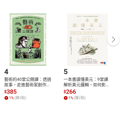
非以有形媒介提供之數位內容，消費者同意若訂購後
付款
方式
完成
訂單
中點選「瀏覽訂單明細」
>
「申請取消訂單
/
退
Payment
Complete
/退貨。
登入帳號，下載書籍後看書
4
5
6
藝術的40堂公開課：透過
一本書讀懂美元：9堂課
本物
故事，走進藝術家創作現
解析美元邏輯，如何影響
說，
場，看藝術如何誕生、如
全球經濟和每個人的投資
來】
385
266
28
$
$
$
何形塑人類生活【電子
【電子書】
1
%
(賺
3
點)
1
%
(賺
2
點)
1
%
書】