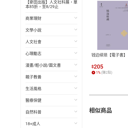
【麥田出版】人文社科展，單
接軌伊斯蘭世界的
本85折，至8/29止
大到令人腿軟的華
有迷宮的書店和有
商業理財
媲美五星級酒店的
文學小說
投資理財
付款方
農曆新年煙花狂爆
放假買五百元機票
人文社會
經濟/趨勢
歐美文學
ATM轉帳、信用卡
心理勵志
財務/金融
日本文學
國際關係
钱边续琐【電子書】
漫畫/輕小說/圖文書
管理/領導
韓國文學
政治
心靈成長/情緒
205
$
1
%
(賺
2
點)
親子教養
職場工作術
華文文學
社會科學
人際關係
輕小說
生活風格
成功法
經典文學
台灣/中國歷史
兩性關係
奇幻/科幻
教育現場
醫療保健
行銷/廣告
成長/家庭生活小說
日/韓歷史
心理學
愛情故事
兒童文學/故事
飲食/食譜
相似商品
自然科普
傳記
懸疑/推理小說
其他歷史/史學
職場/社會寫實
兒童科普/學習
健身/美顏
健康/養生
18+成人
商務/商學
科幻/奇幻小說
法律
懸疑/推理
育兒百科
運動/遊戲
常見疾病
生物科學