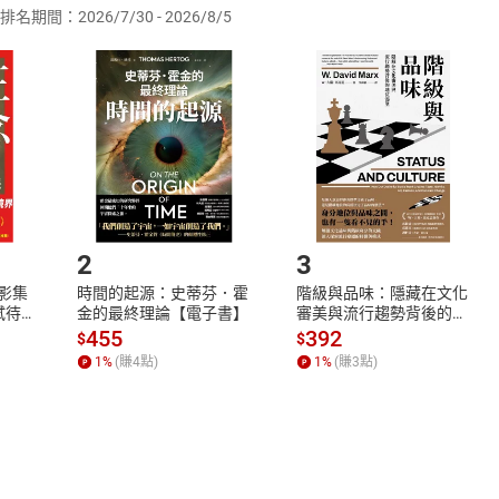
求不凡
排名期間：2026/7/30 - 2026/8/5
訂購本店鋪之商品即代表知悉本店鋪所銷售之商品為電子書，屬
才的教育法
取電子書，不得請求退貨退款。
品
放入
購物車
登入
帳號
生遊戲關卡
欲取消訂單或辦理退貨時，請登入樂天市場，並於「我的訂單」
學習英文
Shopping cart
Login
將依您的申請進行審核，待審核通過後將為您辦理退款事宜。
親子感情
市場須以整筆訂單為單位進行取消/退貨，恕無法以單支商品取消
活闖關小任務
如何開始使用？
善用科技自學
生活的體驗紀實
.選擇閱讀載具
Step2.
的香港
2
3
冰樂
淘寶之旅
X影集
時間的起源：史蒂芬．霍
階級與品味：隱藏在文化
蓄弒待
金的最終理論【電子書】
審美與流行趨勢背後的地
是真環保漢子
位渴望【電子書】
455
392
$
$
NSK超市
1
%
(賺
4
點)
1
%
(賺
3
點)
餐
池
ISE
車卡
財法則