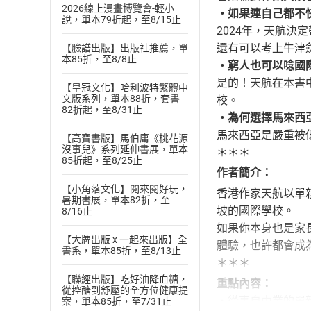
2026線上漫畫博覽會-輕小
・如果連自己都不
說，單本79折起，至8/15止
2024年，天航
還有可以考上牛津
【臉譜出版】出版社推薦，單
本85折，至8/8止
・窮人也可以唸國
是的！天航在本書
【皇冠文化】哈利波特繁體中
文版系列，單本88折，套書
校。
82折起，至8/31止
・為何選擇馬來西
馬來西亞是嚴重被
【高寶書版】馬伯庸《桃花源
沒事兒》系列延伸書展，單本
＊＊＊
85折起，至8/25止
作者簡介：
【小角落文化】閱來閱好玩，
香港作家天航以單
暑期書展，單本82折，至
坡的國際學校。
8/16止
如果你本身也是家
【大牌出版 x 一起來出版】全
體驗，也許都會成
書系，單本85折，至8/13止
＊＊＊
【聯經出版】吃好油降血糖，
重點內容：
從控醣到舒壓的全方位健康提
・從事自由業的單
案，單本85折，至7/31止