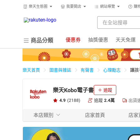
樂天生態圈
我要開店
網站導覽
購
優惠券
抽獎優惠
天天免運
商品分類
讓孩
樂天首頁
圖書與雜誌
有聲書
心理勵志
樂天Kobo電子書
追蹤
4.9
(2188)
追蹤
2.4萬
出貨
本店類別
店家首頁
店家