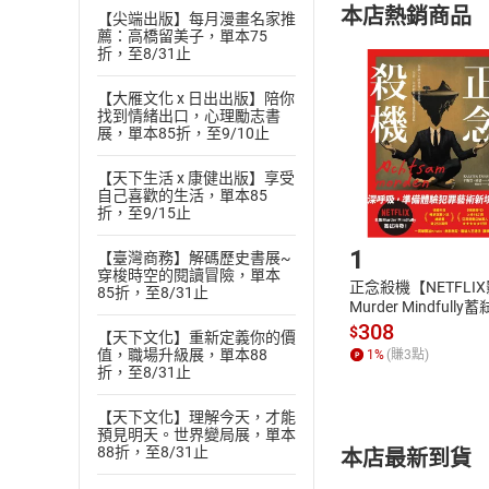
接受平凡，才能追
本店熱銷商品
【尖端出版】每月漫畫名家推
(
二
)
消費者
蒙特梭利，孕育天
薦：高橋留美子，單本75
且已下載
/
存
折，至8/31止
挑選
商
男生窮養，設定人
退貨方式：您
中文為本，再好好
Choose
【大雁文化 x 日出出版】陪你
貨」，本店鋪
打機學中文，促進
找到情緒出口，心理勵志書
展，單本85折，至9/10止
請注意，樂天
沉浸式學英文，生
購書後，
圖像法數學解題，
【天下生活 x 康健出版】享受
自己喜歡的生活，單本85
PART III：大馬
折，至9/15止
Step1
彷彿回到九十年代
1
七蚊一杯星巴克星
【臺灣商務】解碼歷史書展~
穿梭時空的閱讀冒險，單本
二手／三手家品店
正念殺機【NETFLI
85折，至8/31止
Murder Mindfully
住大馬不開冷氣才
發】【電子書】
308
$
【天下文化】重新定義你的價
便宜到顛覆價值觀的
值，職場升級展，單本88
1
%
(賺
3
點)
餐餐幾乎都是吃中
折，至8/31止
家家都有會所游泳
【天下文化】理解今天，才能
有了Grab，就要有W
預見明天。世界變局展，單本
女性專用的粉紅色
88折，至8/31止
本店最新到貨
選擇手機號碼的旺