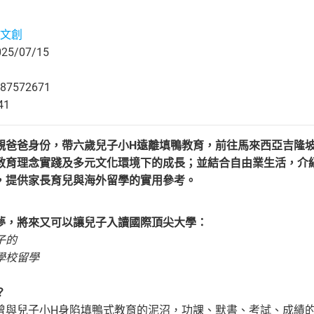
文創
5/07/15
87572671
41
親爸爸身份，帶六歲兒子小H遠離填鴨教育，前往馬來西亞吉隆
教育理念實踐及多元文化環境下的成長；並結合自由業生活，介
，提供家長育兒與海外留學的實用參考。
夢，將來又可以讓兒子入讀國際頂尖大學：
子的
學校留學
？
曾與兒子小H身陷填鴨式教育的泥沼，功課、默書、考試、成績