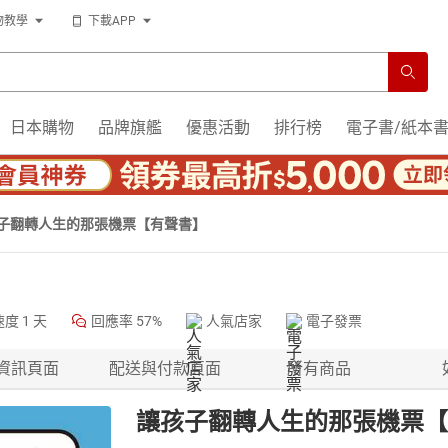
物教學
下載APP
日本購物
品牌旗艦
優惠活動
排行榜
電子書/紙本
子翻轉人生的那張機票【有聲書】
速度
1 天
回應率
57%
人氣店家
電子發票
資訊頁面
配送與付款頁面
所有商品
讓孩子翻轉人生的那張機票【