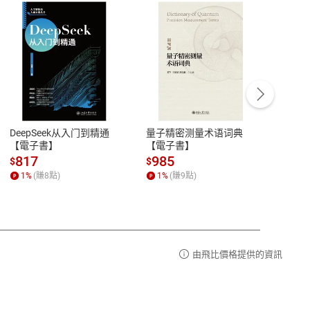
客服資訊
豫期
服務時間：週一到週五 10:00-12:00、
易解
13:00-17:00 (國定假日及例假日休息)
DeepSeek从入门到精通
量子精密测量术语词典
新西
品性
客服電話：0080-1857077
【電子書】
【電子書】
计研
請參
客服信箱：
聯絡店家
817
985
98
$
$
$
1
%
(賺
8
點)
1
%
(賺
9
點)
1
%
由飛比價格提供的資訊