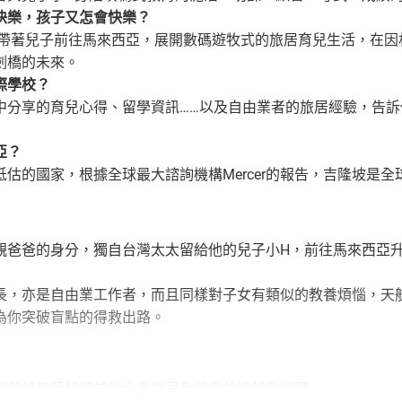
快樂，孩子又怎會快樂？
決定帶著兒子前往馬來西亞，展開數碼遊牧式的旅居育兒生活，在
劍橋的未來。
際學校？
中分享的育兒心得、留學資訊……以及自由業者的旅居經驗，告
亞？
低估的國家，根據全球最大諮詢機構Mercer的報告，吉隆坡是
親爸爸的身分，獨自台灣太太留給他的兒子小H，前往馬來西亞
長，亦是自由業工作者，而且同樣對子女有類似的教養煩惱，天
為你突破盲點的得救出路。
親爸爸帶著兒子前往大馬旅居及留學的緣起及經歷