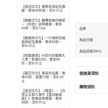
・理科出身的爸爸
【皇冠文化】東野圭吾紀念書
・在多元文化的成
展，單本85折起，至8/31止
・尋找提升生活質
・兒子變得喜歡上
【啟動文化】翻轉思維的練習
－《利他》延伸書展，單本
＊＊＊
85折，至8/14止
品牌
目錄 contents
【橡樹林文化】一行禪師百歲
商品分類
誕辰紀念書展，單本85折，
FOREWORD：出
至8/22止
PART I：數碼遊
商品貨號(SKU)
一直嚴重被低估的
【校園書房】AI世代的職場大
人學！新書$250、單本88
窮人也可以讓孩子
折，至8/31止
數碼遊牧帶來的度
沒錢去歐美遊學，
退換貨須知
【蓋亞文化】黃易作品展，單
本85折、套書75折，至8/20
智能測驗CAT4，
止
申請過程之中我踩
購物須知
退換貨規定：
佛系遊牧飄泊式租
【皇冠文化】《曉星》、《白
雪公主殺人事件【童話破滅
(
一
)
依
消費
PART II：理科
版】》新書延伸書展，單本
內容或一經提
88折，至8/31止
自己快樂，孩子才
購書須知
定。