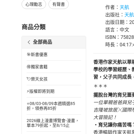
心理勵志
有聲書
作者：
天航
出版社：
天航
出版日期：202
商品分類
語言：中文
ISBN：75828
全部商品
時長：04:17:
🎯新書優惠
香港作家天航以單
🉐獨家書籍
學校的學習經歷、
習，父子共同成長
💘樂天女孩
＊＊＊
⚡版權即將到期
擺脫台灣的育兒噩
一位單親爸爸與兒
⭐08/03-08/09本週精選85
折，領券再85折
吉隆坡旅居╳國際
大冒險記！
2026線上漫畫博覽會-漫畫，
・育兒讓你痛苦嗎
單本79折起，至8/15止
香港暢銷作家天航