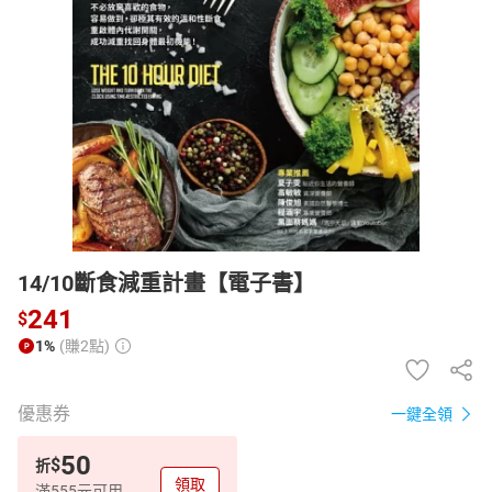
日本購物
電子/紙本書
HOT
14/10斷食減重計畫【電子書】
241
$
1%
(賺2點)
優惠券
一鍵全領
50
$
折
領取
滿555元可用