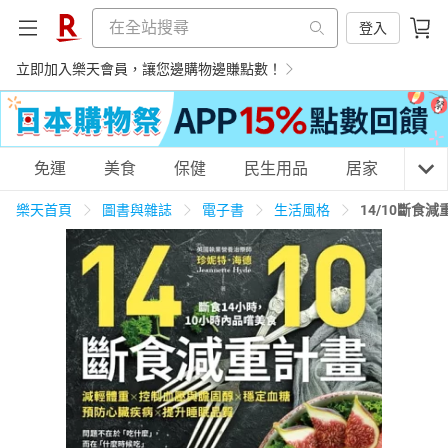
登入
立即加入樂天會員，讓您邊購物邊賺點數！
購物網分類
免運
美食
保健
民生用品
居家
3C
樂天首頁
圖書與雜誌
電子書
生活風格
14/10斷食
天天免運
美食蛋糕
養生保健
民生用品
居家生活
3C家電
運動休閒
親子玩具
女裝
男裝
化妝保養
情趣用品