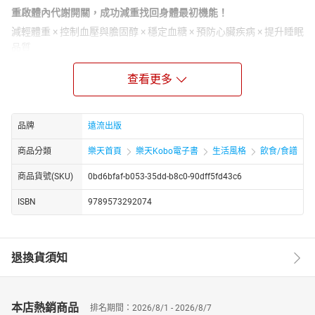
重啟體內代謝開關，成功減重找回身體最初機能！
減輕體重 × 控制血壓與膽固醇 × 穩定血糖 × 預防心臟疾病 × 提升睡眠
品質
▶明明少吃，卻還是瘦不下來
查看更多
▶上班時間朝9晚6，下班後吃完飯很難不超過7點
▶為了減肥不得不放棄最喜歡的食物
▶每天計算卡路里，狂吃沙拉、禁止小酌，但肥肉還是黏著你不放
品牌
遠流出版
▶嘗試過長時間斷食，但晚上或白天常常餓到生氣，最終自暴自
商品分類
樂天首頁
樂天Kobo電子書
生活風格
飲食/食譜
棄、暴飲暴食……
我們斤斤計較地計算卡路里、花大錢去健身房逼自己運動，甚至不
商品貨號(SKU)
0bd6bfaf-b053-35dd-b8c0-90dff5fd43c6
惜犧牲健康也想選用激烈的瘦身法，最終卻徒勞無功，白忙一場。
ISBN
9789573292074
也許計算卡路里和拚命做運動並不是減重的唯一途徑，透過舒適且
溫和的斷食方式，不僅能減輕體重，還能讓心臟健康、維繫胰島素
平衡！
退換貨須知
「何時」進食會直接影響人的體重、血糖平衡，以及心臟和免疫系
統的健康
長時間進食與短暫睡眠時間密不可分，若人體的消化系統一直處於
運轉狀態，就需要同時開啟所有的激素、消化液和能量讓身體去處
本店熱銷商品
排名期間：2026/8/1 - 2026/8/7