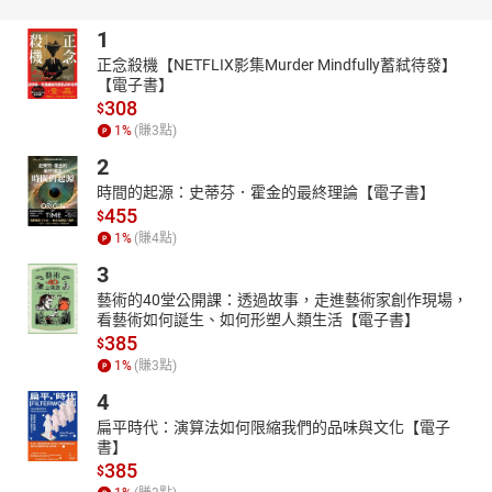
理食物。和疲於奔命的你一樣，身體也因為日以繼夜的工作而勞累
不堪，不僅無法妥善消耗你所攝取的食物與熱量，對於適時的飢餓
1
也越來越不敏感，於是你越吃越容易餓，除了肥胖也容易誘發身體
正念殺機【NETFLIX影集Murder Mindfully蓄弒待發】
其他疾病，如此不停惡性循環。
【電子書】
308
$
「14/10斷食減重計畫」重啟身體的開關，找回身體最初平衡
1
%
(賺
3
點)
「14/10斷食減重計畫」是一種間歇性斷食法，透過在10小時內完
2
成進食，並斷食14小時，來幫助身體恢復自然設定，重啟身體開
關。14小時斷食促使身體達到自噬，進入修復模式降低疾病風險，
時間的起源：史蒂芬．霍金的最終理論【電子書】
455
同時有助於重置生理時鐘，從而提升生理機能，甚至改善睡眠。
$
1
%
(賺
4
點)
作者是英國知名執業營養治療師，根據世界各地的研究成果，並將
所知所學結合起來，目前已透過14/10斷食減重計畫，成功協助客戶
3
減重，並大幅改善身體健康。只要稍微調整用餐時間，你也可以改
藝術的40堂公開課：透過故事，走進藝術家創作現場，
善身體系統，減輕體重和延長壽命，同時減少體內脂肪，降低飢餓
看藝術如何誕生、如何形塑人類生活【電子書】
感，加快新陳代謝，讓你消耗更多白天攝取食物所產生的熱量。
385
$
1
%
(賺
3
點)
14/10間歇性斷食Q&A
4
間歇性斷食法的意見眾說紛紜且不少互有牴觸，本書幫助你克服困
難並替你解答疑惑，讓你得以遵循新的進食時間而獲得成效，甚至
扁平時代：演算法如何限縮我們的品味與文化【電子
書】
了解在斷食期間，哪些食物可以吃，哪些食物不可以吃。
385
$
Q：真的不用忌口也能看到效果嗎？