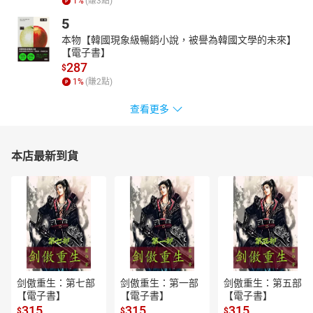
1
%
(賺
3
點)
在10小時飲食時段請安心滿足自己的口腹之慾！同樣的食物只要在
5
10小時內食用完畢並斷食14小時，就能讓身體得到適當的休息，更
好地消耗你所攝入的食物。
本物【韓國現象級暢銷小說，被譽為韓國文學的未來】
【電子書】
Q：可是我很容易餓，真的有辦法嘗試14/10嗎？
287
$
當你執行14/10一段時間後，你會發現你越來越不容易餓，這是因為
1
%
(賺
2
點)
斷食重新校正了你的飢餓賀爾蒙，而且如果你在14/10期間提升食物
的品質，效果就會更顯著！
查看更多
Q：斷食的時間越長是不是越能看到效果？
長時間斷食比較難長期融入生活作息，門檻太高反而容易放棄。而
本店最新到貨
且根據科學研究，更長時間的斷食不一定能加速瘦身效果，因此我
還是建議選用溫和且能長時間執行的14/10。
Q：我已經有在健身或是執行其他飲食法，還可以執行14/10嗎？
14/10與其他飲食法並沒有衝突，你可以將14/10套到你現在正在執
行的飲食法，只要記得確實落實14小時斷食即可，這也是我選擇推
薦14/10的原因之一。
Q：斷食期間是不是真的什麼都不能入口？
斷食期間除了水以外，還可以飲用茶類（紅茶、綠茶、草本茶......）
剑傲重生：第七部
剑傲重生：第一部
剑傲重生：第五部
【電子書】
【電子書】
【電子書】
與咖啡，但如果你本身對於咖啡因很敏感，我會建議在空腹期間儘
315
315
315
$
$
$
量避免咖啡飲飲品比較不刺激。