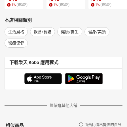
1
%
(賺
3
點)
1
%
(賺
3
點)
1
%
(賺
3
點)
專業推薦
（依姓名首字筆畫排列）
夏子雯 貼近你生活的營養師
本店相關類別
高敏敏 資深營養師
陳俊旭 美國自然醫學博士
生活風格
飲食/食譜
健康/養生
健身/美顏
程涵宇 專業營養師
醫療保健
黑面蔡媽媽 「馬甲天后」運動Youtuber
下載樂天 Kobo 應用程式
繼續逛其他店舖
相似商品
由飛比價格提供的資訊