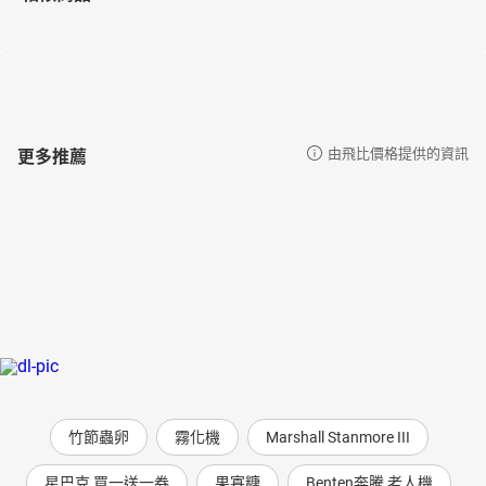
更多推薦
由飛比價格提供的資訊
竹節蟲卵
霧化機
Marshall Stanmore III
星巴克 買一送一券
果寡糖
Benten奔騰 老人機