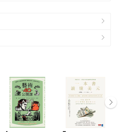
——這些我們無力控制的事，不該限制了我們。中獎或
無限放大，畢竟，誰能保證下一次你不會中獎呢？
準則
第
2
條第
5
款之規定，「非以有形媒介提供之數位
，不適用消保法第
19
條第
1
項七日內無條件退貨之規
找出他們吧！然後，讓自己也成為在背後支持別人的那
點，而是
人生的一部分，當我們學會接受自己與他人，
非以有形媒介提供之數位內容，消費者同意若訂購後
付款
方式
完成
訂單
中點選「瀏覽訂單明細」
>
「申請取消訂單
/
退
Payment
Complete
因為你的想法、生活都在隨時改變你的顏色。只有一種
都是你。多彩的你，以及多彩的我、他和她，一起交織
/退貨。
登入帳號，下載書籍後看書