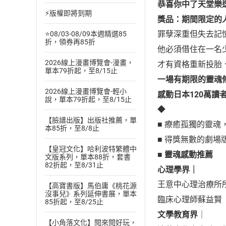
恭喜
你
中了天堂樂
⚡版權即將到期
獎品：期間限定的
罪孽深重但失去記
⭐08/03-08/09本週精選85
折，領券再85折
他必須借住在一名
2026線上漫畫博覽會-漫畫，
才有資格重新投胎
單本79折起，至8/15止
一場有期限的靈魂
2026線上漫畫博覽會-輕小
感動日本120萬讀
說，單本79折起，至8/15止
◆
【臉譜出版】出版社推薦，單
■ 療癒孤獨的靈魂
本85折，至8/8止
■ 得獎無數的劇場
【皇冠文化】哈利波特繁體中
■
靈魂感動推薦
文版系列，單本88折，套書
82折起，至8/31止
心理學界｜
王意中心理治療所
【高寶書版】馬伯庸《桃花源
沒事兒》系列延伸書展，單本
臨床心理師蘇益賢
85折起，至8/25止
文學教育界
｜
【小角落文化】閱來閱好玩，