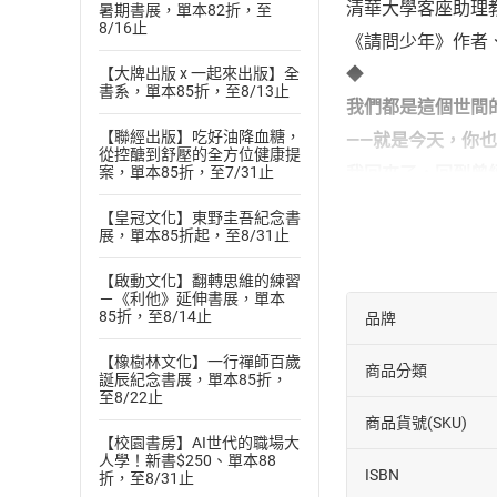
清華大學客座助理
暑期書展，單本82折，至
8/16止
《請問少年》作者
◆
【大牌出版 x 一起來出版】全
書系，單本85折，至8/13止
我們都是這個世間
【聯經出版】吃好油降血糖，
——就是今天，你
從控醣到舒壓的全方位健康提
我回來了，回到曾
案，單本85折，至7/31止
「恭喜你！你被抽
【皇冠文化】東野圭吾紀念書
如今因為被天界抽
展，單本85折起，至8/31止
自己生前的記憶與
【啟動文化】翻轉思維的練習
小林真的成績不好
－《利他》延伸書展，單本
85折，至8/14止
品牌
孤獨是什麼顏色？
什麼是屬於我的色
【橡樹林文化】一行禪師百歲
商品分類
誕辰紀念書展，單本85折，
隨著小林真選擇放
至8/22止
商品貨號(SKU)
我幫小林真修補了
【校園書房】AI世代的職場大
這段「寄宿人生」
人學！新書$250、單本88
ISBN
折，至8/31止
◆