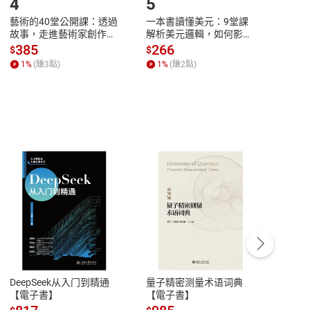
4
5
6
藝術的40堂公開課：透過
一本書讀懂美元：9堂課
本物
故事，走進藝術家創作現
解析美元邏輯，如何影響
說，
場，看藝術如何誕生、如
全球經濟和每個人的投資
來】
385
266
28
$
$
$
何形塑人類生活【電子
【電子書】
1
%
(賺
3
點)
1
%
(賺
2
點)
1
%
書】
客服資訊
眾獎
豫期
服務時間：週一到週五 10:00-12:00、
易解
13:00-17:00 (國定假日及例假日休息)
DeepSeek从入门到精通
量子精密测量术语词典
新西
獲得講談社兒童文學新人獎正式出道，該作也同時榮獲椋
品性
客服電話：0080-1857077
【電子書】
【電子書】
计研
、產經兒童出版文化獎日本放送獎，以《加了杏仁的巧
請參
客服信箱：
聯絡店家