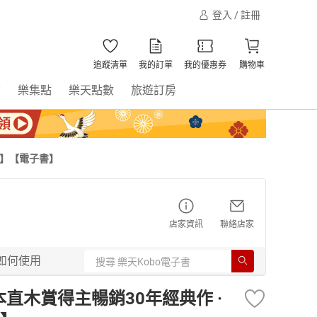
登入 / 註冊
追蹤清單
我的訂單
我的優惠券
購物車
書
樂集點
樂天點數
旅遊訂房
小說】【電子書】
店家資訊
聯絡店家
如何使用
【日本直木賞得主暢銷30年經典作 ·