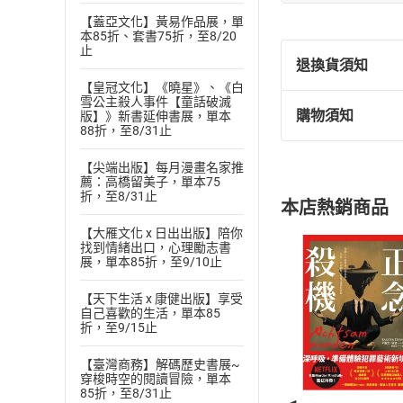
【蓋亞文化】黃易作品展，單
縱有千百個理由想
本85折、套書75折，至8/20
只為一件事，人生
止
退換貨須知
■
這個世界，充滿
【皇冠文化】《曉星》、《白
雪公主殺人事件【童話破滅
中獎和銘謝惠顧都
購物須知
版】》新書延伸書展，單本
退換貨規定：
銘謝惠顧都是人生
88折，至8/31止
(
一
)
依
消費
■
孤獨很可怕，但
【尖端出版】每月漫畫名家推
內容或一經提
當你感覺自己像是
薦：高橋留美子，單本75
購書須知
定。
折，至8/31止
個人！「感覺孤獨
本店熱銷商品
(
二
)
消費者
孤獨便不再是一種
【大雁文化 x 日出出版】陪你
且已下載
/
存
挑選
商
找到情緒出口，心理勵志書
■
漂亮的顏色、骯髒
退貨方式：您
展，單本85折，至9/10止
Choose
你現在是什麼顏色
貨」，本店鋪
【天下生活 x 康健出版】享受
顏色，是不可能的
請注意，樂天
自己喜歡的生活，單本85
購書後，
出這個Colorful世
折，至9/15止
全書特色
【臺灣商務】解碼歷史書展~
Step1
◆最奇幻的寫實：
穿梭時空的閱讀冒險，單本
85折，至8/31止