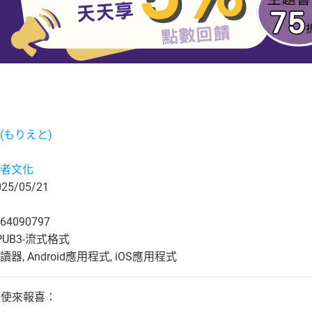
(もりえと)
者文化
5/05/21
64090797
UB3-流式格式
, Android應用程式, iOS應用程式
天使來報喜：