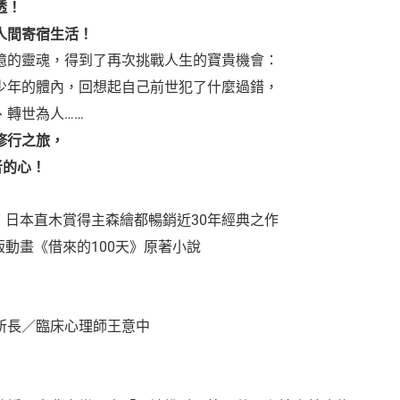
透！
人間寄宿生活！
憶的靈魂，得到了再次挑戰人生的寶貴機會：
少年的體內，回想起自己前世犯了什麼過錯，
、轉世為人……
修行之旅，
者的心！
，日本直木賞得主森繪都暢銷近30年經典之作
版動畫《借來的100天》原著小說
所長／臨床心理師王意中