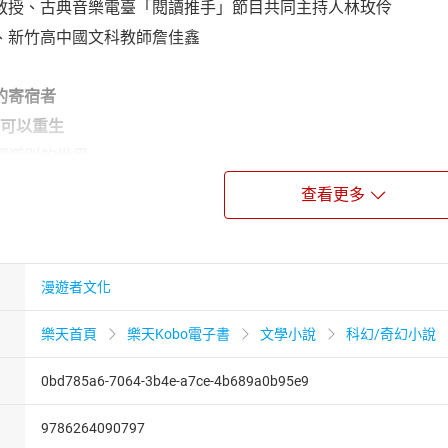
教授、古典音樂電臺「閱讀推手」節目共同主持人林玫伶
、新竹高中國文科教師詹佳鑫
的寄宿者
也可以重生
經道別的世界
中了！」我知道自己死了，卻想不起前世的記憶。一個態度頗跩
查看更多
中而贏得一次重新挑戰人生的機會。他要我的靈魂寄生到一名企
過錯，才能重新加入輪迴……
，在學校也被排擠，美術教室是他唯一的避風港。他可以調出任
漫遊者文化
背叛又是什麼色調？
彩？這是我真正的顏色嗎？
樂天首頁
樂天Kobo電子書
文學小說
科幻/奇幻小說
棄人生的祕密逐一被揭露，他身邊的家人、同學隱藏的真相也一
0bd785a6-7064-3b4e-a7ce-4b689a0b95e9
他人生的破洞，但我究竟是誰？前世的我做了什麼，淪落到今天
的終點，會是什麼結局等著我和小林真？
9786264090797