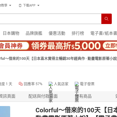
物教學
下載APP
日本購物
品牌旗艦
優惠活動
排行榜
電子書/紙本
lorful～借來的100天【日本直木賞得主暢銷30年經典作 · 動畫電影原著
速度
1 天
回應率
57%
人氣店家
電子發票
資訊頁面
配送與付款頁面
所有商品
Colorful～借來的100天