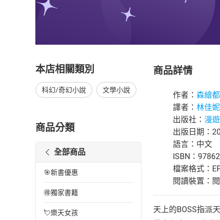
本店相關類別
商品詳情
科幻/奇幻小說
文學小說
作者：
森繪都
譯者：
林佳妮
出版社：
漫遊
商品分類
出版日期：202
語言：中文
全部商品
ISBN：97862
檔案格式：EP
🎯新書優惠
閱讀裝置：閱讀器
🉐獨家書籍
天上的BOSS指派
💘樂天女孩