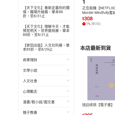
1
◆靈魂修行之旅：
本作品得獎及暢銷
【天下文化】重新定義你的價
正念殺機【NETFLI
值，職場升級展，單本88
Murder Mindfully
◎1999年產經兒
折，至8/31止
發】【電子書】
308
$
◎改編泰國真人版電
1
%
(賺
3
點)
【天下文化】理解今天，才能
預見明天。世界變局展，單本
◎改編劇場版動畫
88折，至8/31止
1.法國安錫國際
【麥田出版】人文社科展，單
2.日本電影金像獎
本店最新到貨
本85折，至8/29止
3.日本文化廳媒體
商業理財
4.日本每日電影獎
5.東京國際動畫展
文學小說
投資理財
6.日本電影職業大
人文社會
經濟/趨勢
歐美文學
付款方
7.首爾國際家庭影展（Se
心理勵志
財務/金融
日本文學
國際關係
作者／譯者簡介
ATM轉帳、信用卡
作者｜
森繪都（も
漫畫/輕小說/圖文書
管理/領導
韓國文學
政治
心靈成長/情緒
钱边续琐【電子書】
1968年出生於東
親子教養
職場工作術
華文文學
社會科學
人際關係
輕小說
鳩十兒童文學獎。