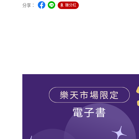
分享：
賺分紅