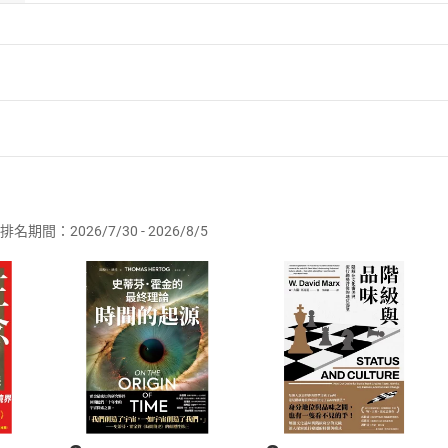
讓生命
戛****然而止
就值得我們努力走下去
了
中
獎****和銘謝惠顧。
是機運：出生在幸福的人家是中獎，被暗戀的人拒絕是銘謝惠顧
的常態，當你相信自己更勝於相信機運，它們對你的影響就不會
者保護法
第
19
條第
1
項後段
暨
通訊交易解除權合理例外情事適用
不值得害怕。
供即為完成之線上服務，經消費者事先同意始提供。」 之商品
一個人孤獨地活著，其實在你不知道的地方，有人支持著你——
」是個人的主觀感受，很多時候不一定反映現實；
孤獨也不是終
排名期間：2026/7/30 - 2026/8/5
訂購本店鋪之商品即代表知悉本店鋪所銷售之商品為電子書，屬
絕對的存在，而是邁向理解與成熟的契機。
取電子書，不得請求退貨退款。
品
放入
購物車
登入
帳號
的顏色——都是你！
欲取消訂單或辦理退貨時，請登入樂天市場，並於「我的訂單」
Shopping cart
Login
？明天呢？不管你追求什麼顏色，你不一定要活成特定的顏色，
將依您的申請進行審核，待審核通過後將為您辦理退款事宜。
事。人是各種顏色構成的彩色漸層，有時漂亮，有時骯髒，但那
市場須以整筆訂單為單位進行取消/退貨，恕無法以單支商品取消
如何開始使用？
界。
.選擇閱讀載具
Step2.
以天使、輪迴等奇幻元素提供深刻體察現實的另一種方式。