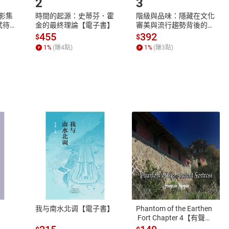
2
3
人生縱使有喜有悲、有愛有恨，也該珍惜一切努力活下去。
紀錄
X影集
時間的起源：史蒂芬．霍
階級與品味：隱藏在文化
蓄弒待
金的最終理論【電子書】
審美與流行趨勢背後的地
童出版文化獎
位渴望【電子書】
455
392
$
$
影《借來的100天》
1
%
(賺
4
點)
1
%
(賺
3
點)
電影：
動畫影展長篇作品特別獎、觀眾票選獎；
優秀動畫作品；
藝術祭優秀動畫；
動畫電影獎；
最佳編劇獎；
獎十大最佳電影；
式
退換貨規範
oul International Family Film Festival）外國電影部門觀
、LINE PAY、AFTEE
本店是否提供消費者保護法七日猶
りえと）
之權利，遽消費者保護法及通訊交
我与南水北调【電子書】
Phantom of the Earthen
京都，畢業於早稻田大學。1991年以作品《節奏》（リズム）
除權合理例外情事適用準則，依商
 Fort Chapter 4【有聲
她以《宇宙孤兒》（宇宙のみなしご）獲得野間兒童文藝新人獎
書】
質各有不同規定。詳細退換貨說明