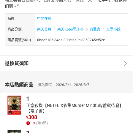
们啊。”
品牌
中文在线
商品分類
樂天首頁
樂天Kobo電子書
有聲書
文學小說
商品貨號(SKU)
0bde2106-84da-308c-bd0c-8859745cf52c
退換貨須知
本店熱銷商品
排名期間：2026/8/1 - 2026/8/7
1
正念殺機【NETFLIX影集Murder Mindfully蓄弒待發】
【電子書】
308
$
1
%
(賺
3
點)
2