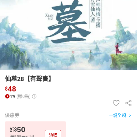
日本購物
電子/紙本書
HOT
仙墓28【有聲書】
48
$
1%
(賺0點)
優惠券
一鍵全領
50
$
折
領取
滿555元可用