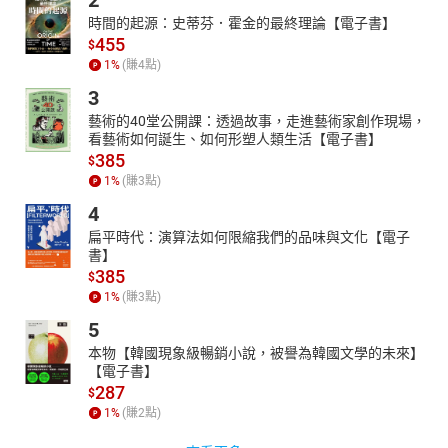
時間的起源：史蒂芬．霍金的最終理論【電子書】
455
$
1
%
(賺
4
點)
3
藝術的40堂公開課：透過故事，走進藝術家創作現場，
看藝術如何誕生、如何形塑人類生活【電子書】
385
$
1
%
(賺
3
點)
4
扁平時代：演算法如何限縮我們的品味與文化【電子
書】
385
$
1
%
(賺
3
點)
5
本物【韓國現象級暢銷小說，被譽為韓國文學的未來】
【電子書】
287
$
1
%
(賺
2
點)