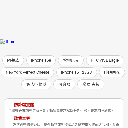
阿美族
iPhone 16e
軟膠玩具
HTC VIVE Eagle
NewYork Perfect Cheese
iPhone 15 128GB
睡眠內衣
懶人運動機
擦窗器
噶嗚·古拉
防詐騙提醒
台灣樂天市場與店家不會主動致電要求解除分期付款、要求ATM轉帳。
政策宣導
為防治動物傳染病，境外動物或動物產品等應施檢疫物輸入我國，應符