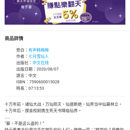
商品詳情
旁白：
有声韩梅梅
作者：
七月雪仙人
出版社：
中文在线
出版日期：2020/08/07
語言：中文
ISBN：7590600015028
時長：07:13:53
十万年前，诸仙大战，万仙陨灭，仙道断绝，仙界当中仙墓林立。
十万年后，摸金校尉携生死天书降临仙界。
……
“墓，不是这么盗的！”
陆云看着古仙墓中手忙脚乱的仙人们，微微一笑：“想学吗？我教你