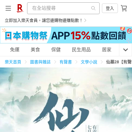
登入
立即加入樂天會員，讓您邊購物邊賺點數！
購物網分類
免運
美食
保健
民生用品
居家
3C
樂天首頁
圖書與雜誌
有聲書
文學小說
仙墓28【有
天天免運
美食蛋糕
養生保健
民生用品
居家生活
3C家電
運動休閒
親子玩具
女裝
男裝
化妝保養
情趣用品