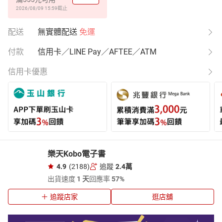
2026/08/09 15:59
截止
配送
無實體配送
免運
付款
信用卡／LINE Pay／AFTEE／ATM
信用卡優惠
樂天Kobo電子書
4.9
(2188)
追蹤
2.4萬
出貨速度
1 天
回應率
57%
追蹤店家
逛店舖