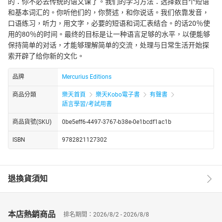
的：你不必去传统的语文课了。我们的学习方法：选择数百个短语
和基本词汇的。你听他们的，你赘述，和你说话。我们依靠发音，
口语练习，听力，用文字，必要的短语和词汇表结合。的话20％使
用的80％的时间。最终的目标是让一种语言足够的水平，以便能够
保持简单的对话，才能够理解简单的交流，处理与日常生活开始探
索开辟了给你新的文化。
品牌
Mercurius Editions
商品分類
樂天首頁
樂天Kobo電子書
有聲書
語言學習/考試用書
商品貨號(SKU)
0be5eff6-4497-3767-b38e-0e1bcdf1ac1b
ISBN
9782821127302
退換貨須知
本店熱銷商品
排名期間：2026/8/2 - 2026/8/8