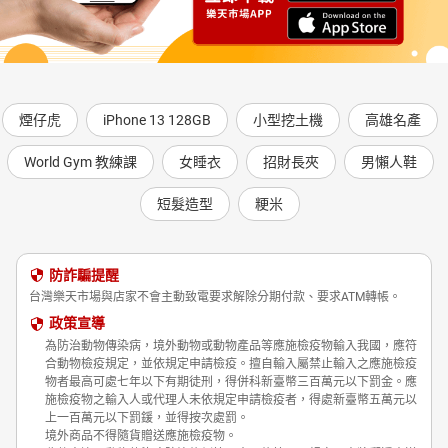
煙仔虎
iPhone 13 128GB
小型挖土機
高雄名產
World Gym 教練課
女睡衣
招財長夾
男懶人鞋
短髮造型
粳米
防詐騙提醒
台灣樂天市場與店家不會主動致電要求解除分期付款、要求ATM轉帳。
政策宣導
為防治動物傳染病，境外動物或動物產品等應施檢疫物輸入我國，應符
合動物檢疫規定，並依規定申請檢疫。擅自輸入屬禁止輸入之應施檢疫
物者最高可處七年以下有期徒刑，得併科新臺幣三百萬元以下罰金。應
施檢疫物之輸入人或代理人未依規定申請檢疫者，得處新臺幣五萬元以
上一百萬元以下罰鍰，並得按次處罰。
境外商品不得隨貨贈送應施檢疫物。