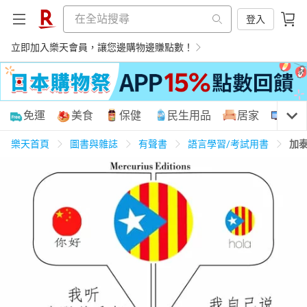
登入
立即加入樂天會員，讓您邊購物邊賺點數！
購物網分類
免運
美食
保健
民生用品
居家
3C
樂天首頁
圖書與雜誌
有聲書
語言學習/考試用書
加
天天免運
美食蛋糕
養生保健
民生用品
居家生活
3C家電
運動休閒
親子玩具
女裝
男裝
化妝保養
情趣用品