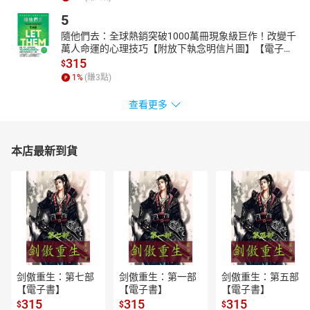
5
隨他們去：全球熱銷突破1000萬冊現象級巨作！改變千
萬人命運的心理技巧【附放下執念明信片圖】【電子
書】
315
$
1
%
(賺
3
點)
查看更多
本店最新到貨
剑傲重生：第七部
剑傲重生：第一部
剑傲重生：第五部
【電子書】
【電子書】
【電子書】
315
315
315
$
$
$