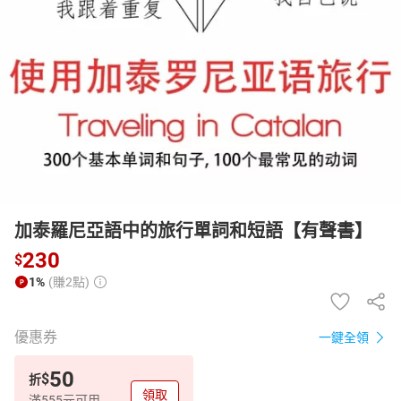
日本購物
電子/紙本書
HOT
加泰羅尼亞語中的旅行單詞和短語【有聲書】
230
$
1%
(賺2點)
優惠券
一鍵全領
50
$
折
領取
滿555元可用