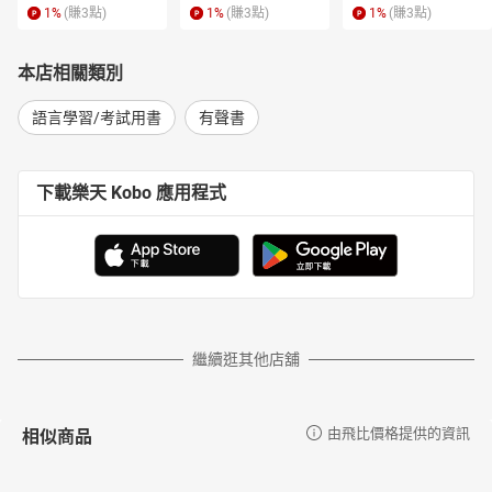
1
%
(賺
3
點)
1
%
(賺
3
點)
1
%
(賺
3
點)
本店相關類別
語言學習/考試用書
有聲書
下載樂天 Kobo 應用程式
繼續逛其他店舖
相似商品
由飛比價格提供的資訊