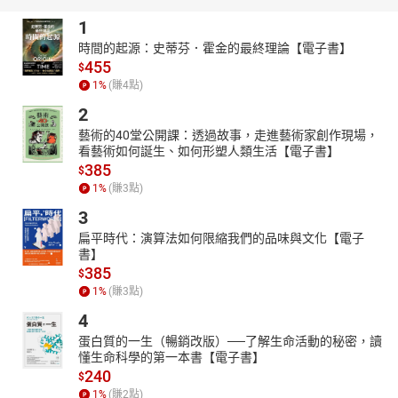
1
時間的起源：史蒂芬．霍金的最終理論【電子書】
455
$
1
%
(賺
4
點)
2
藝術的40堂公開課：透過故事，走進藝術家創作現場，
看藝術如何誕生、如何形塑人類生活【電子書】
385
$
1
%
(賺
3
點)
3
扁平時代：演算法如何限縮我們的品味與文化【電子
書】
385
$
1
%
(賺
3
點)
4
蛋白質的一生（暢銷改版）──了解生命活動的秘密，讀
懂生命科學的第一本書【電子書】
240
$
1
%
(賺
2
點)