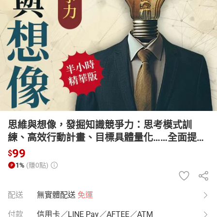
日本購物
電子/紙本書
HOT
思維與想像，發掘知識競爭力：思考模式訓
練、高效行動計畫、目標具體量化……全面提升
你的創新和執行力！【有聲書】
99
$
1%
(賺0點)
配送
無實體配送
免運
付款
信用卡／LINE Pay／AFTEE／ATM