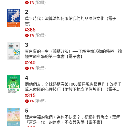
1
%
(賺
3
點)
何培養和應用智慧的深刻見解，更是一盞指引讀者走向成功之路的
明燈。透過閱讀本書，讀者將能夠深刻理解智慧的真正價值，學會
2
如何通過正確的思考和行動創造出非凡的成就。
扁平時代：演算法如何限縮我們的品味與文化【電子
書】
【本書特色】：
385
$
本書深入剖析了在這個「知識經濟」時代，「思考」如何成為個人
1
%
(賺
3
點)
成功和社會進步的核心動力，透過豐富的例證和深刻的理論分析，
強調了正確思考的重要性並提出具體行動的必要性。書中不僅啟發
3
讀者了解到智慧的無限價值，更指導如何透過創造性思考、設定目
蛋白質的一生（暢銷改版）──了解生命活動的秘密，讀
標和勇敢行動來追尋夢想，是幫助讀者走向充實人生和事業成功的
懂生命科學的第一本書【電子書】
最佳讀物。
240
$
1
%
(賺
2
點)
4
隨他們去：全球熱銷突破1000萬冊現象級巨作！改變千
萬人命運的心理技巧【附放下執念明信片圖】【電子
書】
315
$
1
%
(賺
3
點)
5
理當幸福的我們，為何不快樂？：從精神科角度，理解
「富足一代」的焦慮、不安與失落【電子書】