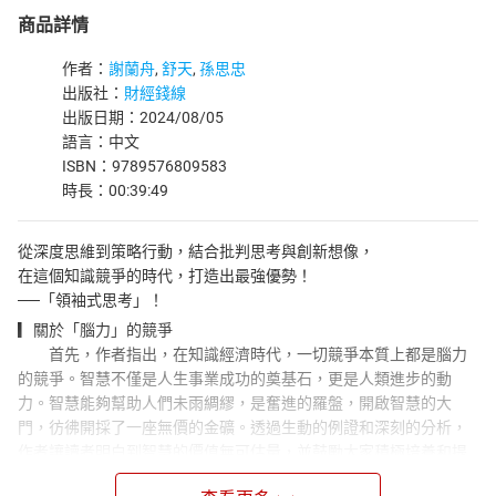
商品詳情
作者：
謝蘭舟
,
舒天
,
孫思忠
出版社：
財經錢線
出版日期：2024/08/05
語言：中文
ISBN：9789576809583
時長：00:39:49
從深度思維到策略行動，結合批判思考與創新想像，
在這個知識競爭的時代，打造出最強優勢！
──「領袖式思考」！
▎關於「腦力」的競爭
首先，作者指出，在知識經濟時代，一切競爭本質上都是腦力
的競爭。智慧不僅是人生事業成功的奠基石，更是人類進步的動
力。智慧能夠幫助人們未雨綢繆，是奮進的羅盤，開啟智慧的大
門，彷彿開採了一座無價的金礦。透過生動的例證和深刻的分析，
作者讓讀者明白到智慧的價值無可估量，並鼓勵大家積極培養和提
升自己的競爭力。