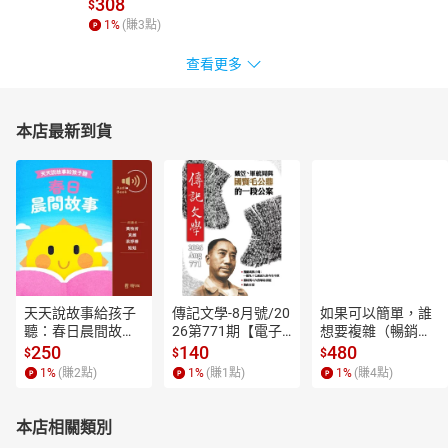
308
$
1
%
(賺
3
點)
查看更多
本店最新到貨
天天說故事給孩子
傳記文學-8月號/20
如果可以簡單，誰
聽：春日晨間故事
26第771期【電子
想要複雜（暢銷經
【有聲書】
書】
典新編版）【電子
250
140
480
$
$
$
書】
1
%
(賺
2
點)
1
%
(賺
1
點)
1
%
(賺
4
點)
本店相關類別