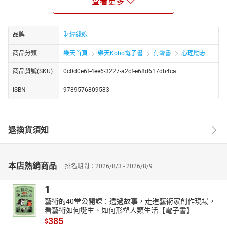
查看更多
▎「思考」能決定你人生的一切
進一步，書中深入探討了智慧的構成要素──思考和知識。作者
論述了哪怕是哈佛的學歷也並非萬能，博學未必實用，強調了實用
品牌
財經錢線
智慧的重要性。真正的智慧來自於正確的思考方式，包括基於事實
的思考、思考決定人生的方向等。透過對思考力量的深刻描繪，作
商品分類
樂天首頁
樂天Kobo電子書
有聲書
心理勵志
者鼓勵讀者開拓視野，用正確的思考方式引導人生和事業的成功。
商品貨號(SKU)
0c0d0e6f-4ee6-3227-a2cf-e68d617db4ca
▎想像力驅動思考力
書中還特別強調了思考對於創造非凡智慧的重要性。透過多
ISBN
9789576809583
思、深思、前瞻性思考，人們可以培養出重點思維的習慣，善於掌
握重點，從而抓住成功的關鍵。想像力的開發、批判力的培養和對
第六感的信任等，都是創造性思考和非凡智慧的要素。作者用實例
退換貨須知
和理論相結合的方式，展示了思考能如何創造出讓人驚嘆的成就。
▎勇於行事，但不魯莽行事
書中指出，正確的思考必須轉化為具體的行動才能真正有效。
本店熱銷商品
成功來自於實實在在的努力和行動，從確定目標到將其轉化為行動
排名期間：2026/8/3 - 2026/8/9
計畫，每一步都不可或缺。作者提出，勇於夢想同時也要勇於實現
1
夢想，成功的關鍵在於採取行動，確實踏出第一步，即使面對失敗
也要勇於改正，持續前進。
藝術的40堂公開課：透過故事，走進藝術家創作現場，
看藝術如何誕生、如何形塑人類生活【電子書】
▎成功屬於樂於思考的人
385
$
本書是一本啟迪思考、激勵行動的書籍，它不僅提供了關於如