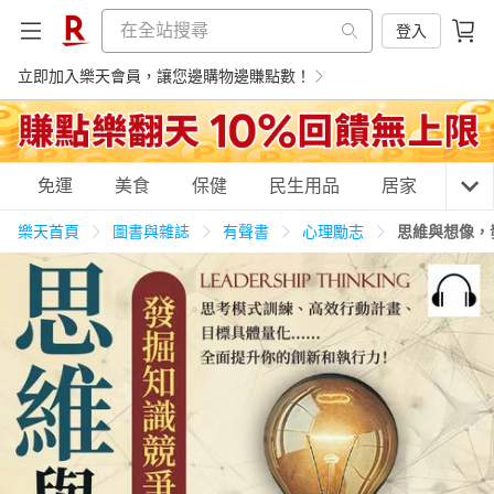
登入
立即加入樂天會員，讓您邊購物邊賺點數！
購物網分類
免運
美食
保健
民生用品
居家
3C
樂天首頁
圖書與雜誌
有聲書
心理勵志
思維與想像，
天天免運
美食蛋糕
養生保健
民生用品
居家生活
3C家電
運動休閒
親子玩具
女裝
男裝
化妝保養
情趣用品