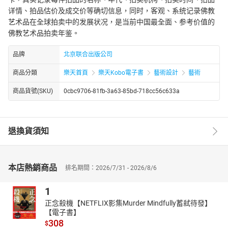
详情、拍品估价及成交价等确切信息，同时，客观、系统记录佛教
艺术品在全球拍卖中的发展状况，是当前中国最全面、参考价值的
佛教艺术品拍卖年鉴。
品牌
北京联合出版公司
商品分類
樂天首頁
樂天Kobo電子書
藝術設計
藝術
商品貨號(SKU)
0cbc9706-81fb-3a63-85bd-718cc56c633a
退換貨須知
本店熱銷商品
排名期間：2026/7/31 - 2026/8/6
1
正念殺機【NETFLIX影集Murder Mindfully蓄弒待發】
【電子書】
308
$