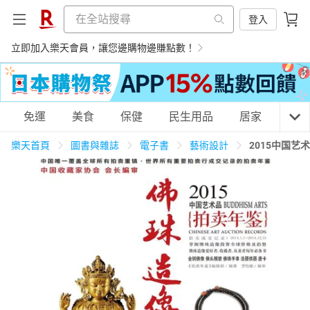
登入
立即加入樂天會員，讓您邊購物邊賺點數！
購物網分類
免運
美食
保健
民生用品
居家
3C
樂天首頁
圖書與雜誌
電子書
藝術設計
2015中国艺
天天免運
美食蛋糕
養生保健
民生用品
居家生活
3C家電
運動休閒
親子玩具
女裝
男裝
化妝保養
情趣用品