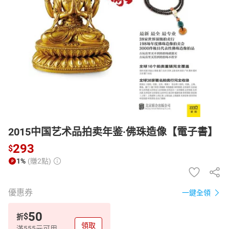
日本購物
電子/紙本書
HOT
2015中国艺术品拍卖年鉴·佛珠造像【電子書】
293
$
1%
(賺2點)
優惠券
一鍵全領
50
$
折
領取
滿555元可用