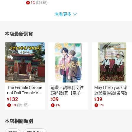
1
%
(賺
3
點)
查看更多
本店最新到貨
The Female Corone
前輩，請跟我交往
May I help you? 漸
r of Dali Temple Vo
(第6話)完【電子
近戀愛物語(第5話)
l.6【有聲書】
書】
【電子書】
132
39
39
$
$
$
1
%
(賺
1
點)
1
%
1
%
本店相關類別