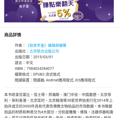
商品詳情
作者：
《拍卖年鉴》编辑部编著
出版社：
北京联合出版公司
出版日期：2015/03/01
語言：中文
ISBN：7584024284077
檔案格式：EPUB2-流式格式
閱讀裝置：閱讀器, Android應用程式, iOS應用程式
本书收录苏富比、佳士得、邦瀚斯、澳门中信、中国嘉德、北京保
利、保利香港、北京匡时、北京翰海等38家世界拍卖行在2014年上
拍并成交的3000件具有代表性佛教文物拍品的市场数据。本书根据
拍品的材质和种类分为4大部分，分别是雕像、佛珠、法器供器和唐
卡，真实记录每件拍品的名称、年代、拍卖机构、拍卖时间、拍品