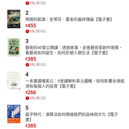
1
%
(賺
3
點)
2
時間的起源：史蒂芬．霍金的最終理論【電子書】
455
$
1
%
(賺
4
點)
3
藝術的40堂公開課：透過故事，走進藝術家創作現場，
看藝術如何誕生、如何形塑人類生活【電子書】
385
$
1
%
(賺
3
點)
4
一本書讀懂美元：9堂課解析美元邏輯，如何影響全球經
濟和每個人的投資【電子書】
266
$
1
%
(賺
2
點)
5
扁平時代：演算法如何限縮我們的品味與文化【電子
書】
385
$