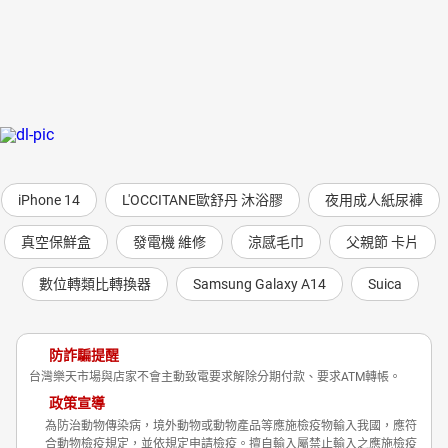
iPhone 14
L'OCCITANE歐舒丹 沐浴膠
夜用成人紙尿褲
真空保鮮盒
發電機 維修
涼感毛巾
父親節 卡片
數位轉類比轉換器
Samsung Galaxy A14
Suica
防詐騙提醒
台灣樂天市場與店家不會主動致電要求解除分期付款、要求ATM轉帳。
政策宣導
為防治動物傳染病，境外動物或動物產品等應施檢疫物輸入我國，應符
合動物檢疫規定，並依規定申請檢疫。擅自輸入屬禁止輸入之應施檢疫