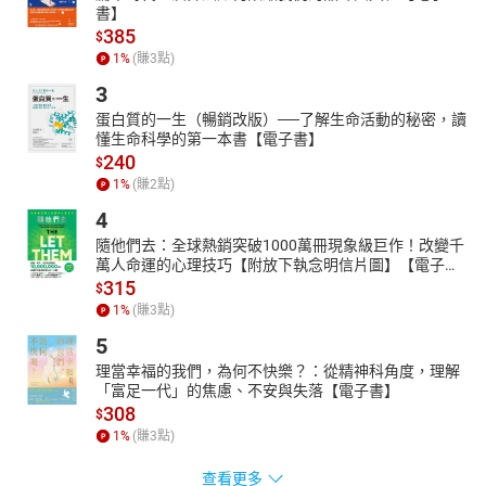
書】
385
$
1
%
(賺
3
點)
3
蛋白質的一生（暢銷改版）──了解生命活動的秘密，讀
懂生命科學的第一本書【電子書】
240
$
1
%
(賺
2
點)
4
隨他們去：全球熱銷突破1000萬冊現象級巨作！改變千
萬人命運的心理技巧【附放下執念明信片圖】【電子
書】
315
$
1
%
(賺
3
點)
5
理當幸福的我們，為何不快樂？：從精神科角度，理解
「富足一代」的焦慮、不安與失落【電子書】
308
$
1
%
(賺
3
點)
查看更多