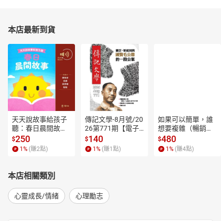
本店最新到貨
天天說故事給孩子
傳記文學-8月號/20
如果可以簡單，誰
聽：春日晨間故事
26第771期【電子
想要複雜（暢銷經
【有聲書】
書】
典新編版）【電子
250
140
480
$
$
$
書】
1
%
(賺
2
點)
1
%
(賺
1
點)
1
%
(賺
4
點)
本店相關類別
心靈成長/情緒
心理勵志