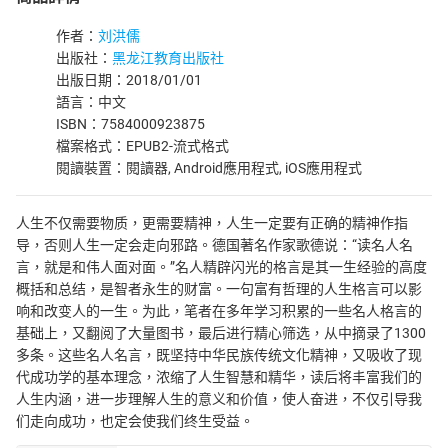
作者：
刘洪儒
出版社：
黑龙江教育出版社
出版日期：2018/01/01
語言：中文
ISBN：7584000923875
檔案格式：EPUB2-流式格式
閱讀裝置：閱讀器, Android應用程式, iOS應用程式
人生不仅需要物质，更需要精神，人生一定要有正确的精神作指
导，否则人生一定会走向邪路。德国著名作家歌德说：“读名人名
言，就是和伟人面对面。”名人精辟闪光的格言是其一生经验的高度
概括和总结，是智者永生的财富。一句富有哲理的人生格言可以影
响和改变人的一生。为此，笔者在多年学习积累的一些名人格言的
基础上，又翻阅了大量图书，最后进行精心筛选，从中摘录了1300
多条。这些名人名言，既坚持中华民族传统文化精神，又吸收了现
代成功学的基本理念，浓缩了人生智慧和精华，读后将丰富我们的
人生内涵，进一步理解人生的意义和价值，使人奋进，不仅引导我
们走向成功，也定会使我们终生受益。