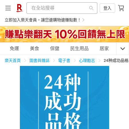
登入
立即加入樂天會員，讓您邊購物邊賺點數！
購物網分類
免運
美食
保健
民生用品
居家
3C
樂天首頁
圖書與雜誌
電子書
心理勵志
24种成功品
天天免運
美食蛋糕
養生保健
民生用品
居家生活
3C家電
運動休閒
親子玩具
女裝
男裝
化妝保養
情趣用品