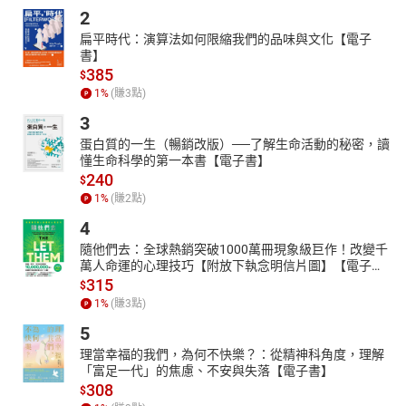
【作者簡介】
2
騷夏
扁平時代：演算法如何限縮我們的品味與文化【電子
騷夏saoxia，高雄人住在台北，雇主是貓，不想分析數據報表就會
書】
385
說自己是詩人。
$
1
%
(賺
3
點)
東華大學創作與英語文學研究所畢，東華大學駐校作家。
榮獲2024優秀詩人獎、2018年吳濁流詩獎正獎。作品多屆入選台灣
3
詩選、九歌年度散文選。並為《文訊》「21世紀上升星座：1970後
蛋白質的一生（暢銷改版）──了解生命活動的秘密，讀
台灣作家作品評選（2000～2020）」現代詩得獎人之一。
懂生命科學的第一本書【電子書】
著有詩集《瀕危動物》、《橘書》，散文集《上不了的諾亞方舟》
240
$
獲台北國際書展大獎入圍。
1
%
(賺
2
點)
【朗讀者簡介】
4
高欣怡（Aruway Kadjaljavan）
隨他們去：全球熱銷突破1000萬冊現象級巨作！改變千
45歲開始斜槓的魔羯座，在此之前，從事咖啡師這項職業24年。因
萬人命運的心理技巧【附放下執念明信片圖】【電子
書】
315
為經歷一場意外而開啟尋找天賦與自我的第二人生，進而發現配音
$
員這項職業，正好結合自己對於聲音和文字的喜愛與執著，於是，
1
%
(賺
3
點)
高年級實習生的旅程，就此展開。
5
每一次的朗讀，都期許透過聲音的傳達，將文字的力量，完整的傳
理當幸福的我們，為何不快樂？：從精神科角度，理解
遞出作者想給予這個世界的情感、溫暖與支持。
「富足一代」的焦慮、不安與失落【電子書】
有聲書作品：《孔洞裡的聲音》、《人生喜事》
308
$