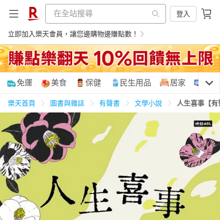
登入
立即加入樂天會員，讓您邊購物邊賺點數！
購物網分類
免運
美食
保健
民生用品
居家
3C
樂天首頁
圖書與雜誌
有聲書
文學小說
人生喜事【有
天天免運
美食蛋糕
養生保健
民生用品
居家生活
3C家電
運動休閒
親子玩具
女裝
男裝
化妝保養
情趣用品