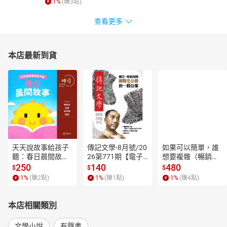
贊助單位：文化部
1
%
(賺
3
點)
剪輯工程：王奕久
查看更多
本店最新到貨
天天說故事給孩子
傳記文學-8月號/20
如果可以簡單，誰
聽：春日晨間故事
26第771期【電子
想要複雜（暢銷經
【有聲書】
書】
典新編版）【電子
250
140
480
$
$
$
書】
1
%
(賺
2
點)
1
%
(賺
1
點)
1
%
(賺
4
點)
本店相關類別
文學小說
有聲書