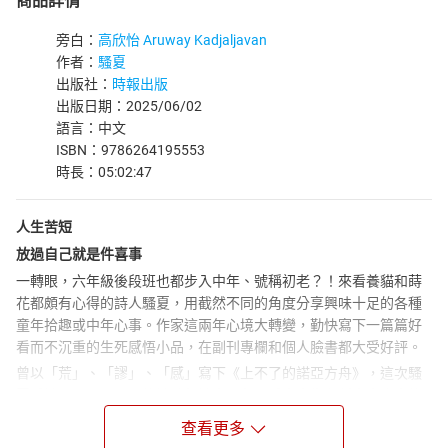
商品詳情
旁白：
高欣怡 Aruway Kadjaljavan
作者：
騷夏
出版社：
時報出版
出版日期：2025/06/02
語言：中文
ISBN：9786264195553
時長：05:02:47
人生苦短
放過自己就是件喜事
一轉眼，六年級後段班也都步入中年、號稱初老？！來看養貓和蒔
花都頗有心得的詩人騷夏，用截然不同的角度分享興味十足的各種
童年拾趣或中年心事。作家這兩年心境大轉變，勤快寫下一篇篇好
看而不沉重的生死感悟小品，在副刊專欄和個人臉書都大受好評。
曾以「荒」、「謬」、「感」寫下《上不了的諾亞方舟》，這次騷
夏秉持一貫與眾不同的接地氣詩人視角，看出人生各種大事小事的
荒謬喜感。如作家潘家欣序中說得好：「人生的劫難也不必然全屬
查看更多
禍事，轉念可以是喜事。在散文的反覆鋪寫之中重新敘事人生的藍