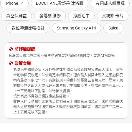
iPhone 14
L'OCCITANE歐舒丹 沐浴膠
夜用成人紙尿褲
真空保鮮盒
發電機 維修
涼感毛巾
父親節 卡片
數位轉類比轉換器
Samsung Galaxy A14
Suica
防詐騙提醒
台灣樂天市場與店家不會主動致電要求解除分期付款、要求ATM轉帳。
政策宣導
為防治動物傳染病，境外動物或動物產品等應施檢疫物輸入我國，應符
合動物檢疫規定，並依規定申請檢疫。擅自輸入屬禁止輸入之應施檢疫
物者最高可處七年以下有期徒刑，得併科新臺幣三百萬元以下罰金。應
施檢疫物之輸入人或代理人未依規定申請檢疫者，得處新臺幣五萬元以
上一百萬元以下罰鍰，並得按次處罰。
境外商品不得隨貨贈送應施檢疫物。
收件人違反動物傳染病防治條例第三十四條第三項規定，未將郵遞寄送
輸入之應施檢疫物送交輸出入動物檢疫機關銷燬者，處新臺幣三萬元以
上十五萬元以下罰鍰。