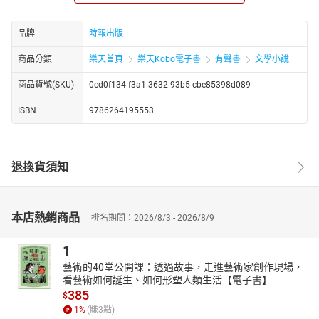
圖，把自己從野豬騎士轉生成騎龍觀音？如果說，人生萬事皆為初
版，那麼，散文的敘寫，是否就是一種對自己的改版再刷？」
品牌
時報出版
輯一「騎龍觀音無限卡」中作者自問：「我是一個迷信的人嗎？」
商品分類
樂天首頁
樂天Kobo電子書
有聲書
文學小說
騷夏的「迷信」其實充滿趣味，從寵物溝通到祭改、抽籤問事、拜
地基主，度過好運衰運，發現操盤這一切原來不都是「神的扭蛋
商品貨號(SKU)
0cd0f134-f3a1-3632-93b5-cbe85398d089
機」嗎？！
輯二「忘憂孟婆湯」寫下不少至親死別的喪禮見聞，那些哀傷也十
ISBN
9786264195553
分豁達的洞悉幽默，哭著哭著就笑了。
輯三「房貸詩人如是說」十分勵志，是呀就連仙氣詩人也可能得買
殼揹貸款，買房到底是喜事還是辛酸？原來三十年的房貸和三十歲
退換貨須知
的貓，都是可以一樣甜蜜的負荷。
進入輯四到輯六，不論是「貓選之人」、「自己的冰箱」，還是
「放過自己求生指南」，只見一片貓肥家潤、滿室花香大好光景，
本店熱銷商品
排名期間：2026/8/3 - 2026/8/9
即使其中有傷感、有遺憾，也在她擅於轉換視角的幽默中被化解。
讀者如你我，也一併被療癒。
1
從生死大事寫到貓事、花事、房（貸）事，及至個人對身心靈的安
藝術的40堂公開課：透過故事，走進藝術家創作現場，
頓探索，一邊也回顧八十年代在高雄的成長故事。幽默犀利的文
看藝術如何誕生、如何形塑人類生活【電子書】
字，真正是，糗事醜事窘事何妨都以喜事看待，笑談人生何處不喜
385
$
事。
1
%
(賺
3
點)