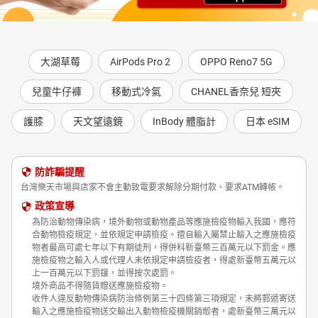
大湖草莓
AirPods Pro 2
OPPO Reno7 5G
兒童牛仔褲
移動式冷氣
CHANEL香奈兒 短夾
護膝
天文望遠鏡
InBody 體脂計
日本 eSIM
防詐騙提醒
台灣樂天市場與店家不會主動致電要求解除分期付款、要求ATM轉帳。
政策宣導
為防治動物傳染病，境外動物或動物產品等應施檢疫物輸入我國，應符
合動物檢疫規定，並依規定申請檢疫。擅自輸入屬禁止輸入之應施檢疫
物者最高可處七年以下有期徒刑，得併科新臺幣三百萬元以下罰金。應
施檢疫物之輸入人或代理人未依規定申請檢疫者，得處新臺幣五萬元以
上一百萬元以下罰鍰，並得按次處罰。
境外商品不得隨貨贈送應施檢疫物。
收件人違反動物傳染病防治條例第三十四條第三項規定，未將郵遞寄送
輸入之應施檢疫物送交輸出入動物檢疫機關銷燬者，處新臺幣三萬元以