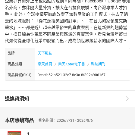
企業亦有海外上市或拓點的規劃。同時間，Facebook、Google 等知
名外商，亦伴隨大量外資，擴大在台投資規模，向台灣專業人才招
手。 此外，全球疫情更徹底改變了無數產業的工作模式，抹去了過
去的地域限制：「從花蓮接英國的訂單」、「在台北的家領皮克斯
薪水」⋯⋯都是近年越來越常發生的真實案例。在這新興的趨勢當
中，換日線為你蒐集不同產業與區域的真實案例，看見台灣年輕世
代如何從全球化競爭中脫穎而出，成為領世界級薪水的國際人才。
品牌
天下雜誌
商品分類
樂天首頁
樂天Kobo電子書
雜誌期刊
商品貨號(SKU)
0ceefb52-b521-32c7-8e3a-8f892a906167
退換貨須知
本店熱銷商品
排名期間：2026/7/31 - 2026/8/6
1