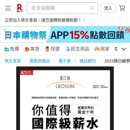
登入
立即加入樂天會員，讓您邊購物邊賺點數！
購物網分類
免運
美食
保健
民生用品
居家
3C
樂天首頁
圖書與雜誌
電子書
雜誌期刊
2022換日
天天免運
美食蛋糕
養生保健
民生用品
居家生活
3C家電
運動休閒
親子玩具
女裝
男裝
化妝保養
情趣用品