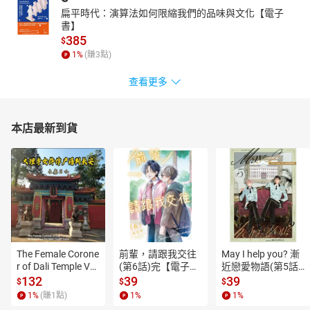
扁平時代：演算法如何限縮我們的品味與文化【電子
書】
385
$
1
%
(賺
3
點)
查看更多
本店最新到貨
The Female Corone
前輩，請跟我交往
May I help you? 漸
r of Dali Temple Vo
(第6話)完【電子
近戀愛物語(第5話)
l.6【有聲書】
書】
【電子書】
132
39
39
$
$
$
1
%
(賺
1
點)
1
%
1
%