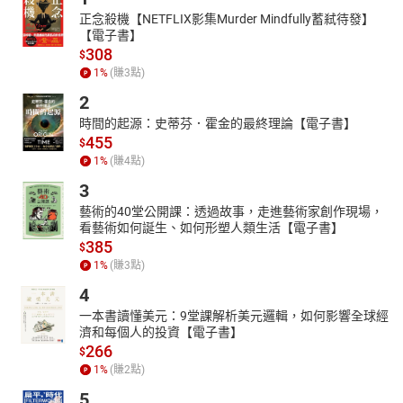
正念殺機【NETFLIX影集Murder Mindfully蓄弒待發】
【電子書】
308
$
1
%
(賺
3
點)
2
時間的起源：史蒂芬．霍金的最終理論【電子書】
455
$
1
%
(賺
4
點)
3
藝術的40堂公開課：透過故事，走進藝術家創作現場，
看藝術如何誕生、如何形塑人類生活【電子書】
385
$
1
%
(賺
3
點)
4
一本書讀懂美元：9堂課解析美元邏輯，如何影響全球經
濟和每個人的投資【電子書】
266
$
1
%
(賺
2
點)
5