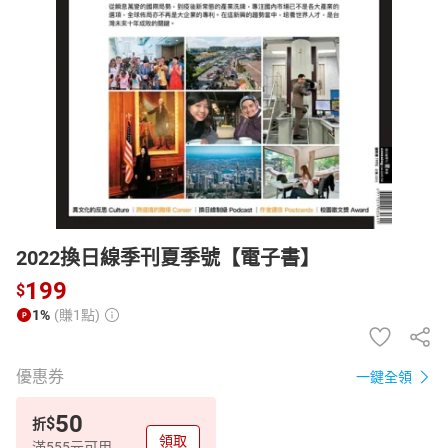
日本購物
電子/紙本書
HOT
2022換日線季刊夏季號【電子書】
199
$
1%
(賺1點)
優惠券
一鍵全領
50
$
折
領取
滿555元可用