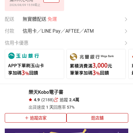
2026/08/09 15:59
截止
配送
無實體配送
免運
付款
信用卡／LINE Pay／AFTEE／ATM
信用卡優惠
樂天Kobo電子書
4.9
(2188)
追蹤
2.4萬
出貨速度
1 天
回應率
57%
追蹤店家
逛店舖