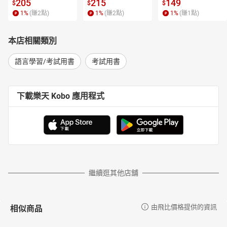
 4【有聲書】
205
215
149
$
$
$
1
%
(賺
2
點)
1
%
(賺
2
點)
1
%
(賺
1
點)
本店相關類別
語言學習/考試用書
考試用書
下載樂天 Kobo 應用程式
繼續逛其他店舖
相似商品
由飛比價格提供的資訊