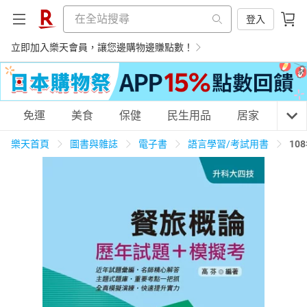
登入
立即加入樂天會員，讓您邊購物邊賺點數！
購物網分類
免運
美食
保健
民生用品
居家
3C
樂天首頁
圖書與雜誌
電子書
語言學習/考試用書
10
天天免運
美食蛋糕
養生保健
民生用品
居家生活
3C家電
運動休閒
親子玩具
女裝
男裝
化妝保養
情趣用品