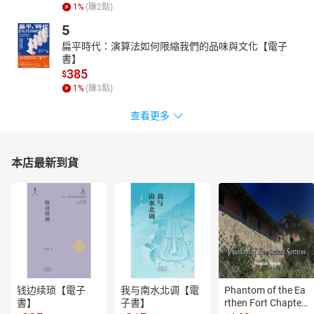
1
%
(賺
2
點)
5
扁平時代：演算法如何限縮我們的品味與文化【電子
書】
385
$
1
%
(賺
3
點)
查看更多
本店最新到貨
钱边续琐【電子
我与南水北调【電
Phantom of the Ea
書】
子書】
rthen Fort Chapter