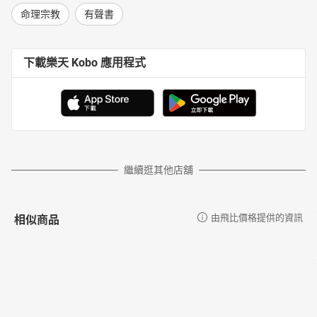
懂得傾聽，學會解語
命理宗教
有聲書
家有安全傘，才有安全感
夫妻同心，仰賴四個態度
下載樂天 Kobo 應用程式
讓權力之爭遠離家庭
認識男女有別，理性與感性
理解男女有別，自助與他助
自我覺醒，卸去大男人的傲慢
妻子注意，大男人也可以變好丈夫
大女人的意識，對家庭有「礙」無「愛」
繼續逛其他店舖
收起強勢的心態，找回溫柔與包容
原諒，是感情傷痕的良藥
原諒對方，才能釋放自己
相似商品
由飛比價格提供的資訊
一言興家，多說稱讚與鼓勵的話語
一言敗家，要少說的三種話
孝順要有智慧，別成為婚姻的隱形殺手
認清子女的角色，找回家庭的重心
失去自我，放棄選擇與努力的悲哀