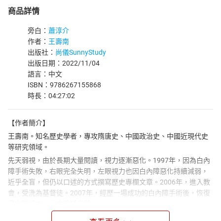
商品詳情
旁白：
蕭淳介
作者：
王壽南
出版社：
尚儀SunnyStudy
出版日期：2022/11/04
語言：中文
ISBN：9786267155868
時長：04:27:02
【作者簡介】
王壽南。知名歷史學者，專攻隋唐史、中國政治史、中國近現代史
等研究領域。
先天弱視，由於長期大量閱讀，視力逐漸惡化。1997年，因為白內
障手術失敗，右眼完全失明，左眼視力也因白內障惡化持續減弱，
近乎全盲，但仍以口述的方式撰寫歷史專欄文章。2006年，進入教
會，受洗為基督徒。2007年，經歷一場成功的白內障手術後，恢復
了左眼視力，人生重獲光明。
學經歷：臺灣大學歷史學系畢，政治大學研究所碩士、博士。曾任