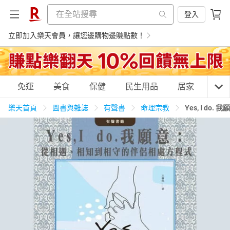
登入
立即加入樂天會員，讓您邊購物邊賺點數！
購物網分類
免運
美食
保健
民生用品
居家
3C
樂天首頁
圖書與雜誌
有聲書
命理宗教
Yes, I 
天天免運
美食蛋糕
養生保健
民生用品
居家生活
3C家電
運動休閒
親子玩具
女裝
男裝
化妝保養
情趣用品