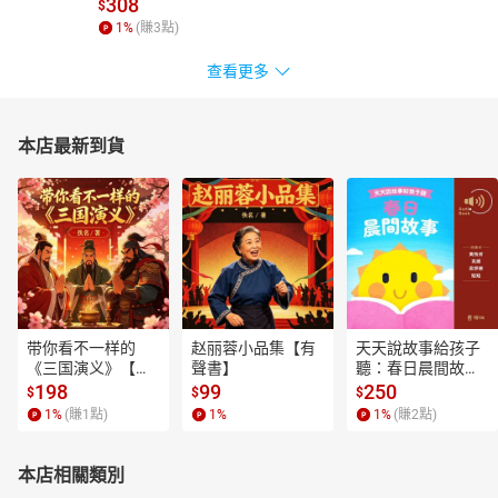
想想結婚的原因中是否有愛情
308
$
1
%
(賺
3
點)
愛情的初階，從喜歡的感覺開始
愛情的進階，承諾是最高境界
查看更多
在婚姻中，首先要建立你儂我儂的親密關係
夫妻兩人要共榮共辱，讓彼此完整自己
本店最新到貨
換位思考，調適彼此生活習慣
建立共同點價值觀，才能走得長遠
待之以禮，才能讓愛長久
尊重彼此，才能讓愛落實
平等關懷，造就家庭的溫暖
愛發於心，才能溫馨
關心則亂，學習正確的方式
带你看不一样的
赵丽蓉小品集【有
天天說故事給孩子
不以微小而不付出，愛在生活細節中
《三国演义》【有
聲書】
聽：春日晨間故事
夫妻同體，付出是心甘情願
聲書】
【有聲書】
198
99
250
$
$
$
1
%
(賺
1
點)
1
%
1
%
(賺
2
點)
不盲從，順服需有條件
以愛與敬重，獲得妻子的順服
本店相關類別
學習溝通，才能減少誤會的發生