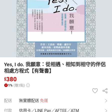
日本購物
電子/紙本書
HOT
Yes, I do. 我願意：從相遇、相知到相守的伴侶
相處方程式【有聲書】
380
$
1%
(賺3點)
配送
無實體配送
免運
付款
信用卡／LINE Pay／AFTEE／ATM