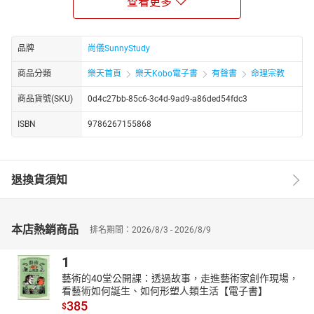
查看更多
政治大學歷史學系教授、歷史學系主任、歷史學研究所所長、文理
學院院長，臺灣師範大學歷史學研究所教授，東海大學歷史學研究
所教授，中華文化復興運動推行委員會執行秘書，中國歷史學會理
品牌
尚儀SunnyStudy
事長，中國唐代學會理事長。
商品分類
樂天首頁
樂天Kobo電子書
有聲書
命理宗教
【朗讀者簡介】
尚儀有聲製播中心是專業的有聲出版品製作與發行單位，由獲得八
商品貨號(SKU)
0d4c27bb-85c6-3c4d-9ad9-a86ded54fdc3
座金鐘獎的配音大師袁光麟先生擔任聲音總監。蕭淳介，政大中文
系畢業。讀書人，教書匠，希望能成為好的「說書人」。但願不負
ISBN
9786267155868
文字，用聲音走到 更深、更遠的地方。現為尚儀有聲製播中心特約
配音員。
【書籍簡介】
退換貨須知
正在婚姻殿堂前徘徊的你們，思考可否踏入大門。剛攜手成立家庭
的你們，學習如何調適新婚生活。
常有抱怨鬱結的你們，面對與另一半的相處盲點。
本店熱銷商品
排名期間：2026/8/3 - 2026/8/9
處在三代夾縫中的你們，要如何掙脫束縛。
1
大事小事都吵的你們，懂得重新審視彼此。
藝術的40堂公開課：透過故事，走進藝術家創作現場，
夫妻關係不是恆等式，但是美滿婚姻有公式：
看藝術如何誕生、如何形塑人類生活【電子書】
(+)多加尊重關懷‧(-)減去強勢兇悍‧(x)相乘體諒鼓勵‧(÷)除去抱
385
$