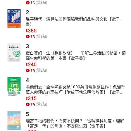
怨責罵＝幸福好日子
1
%
(賺
3
點)
夫妻是人類最早出現、最親密的「骨肉」，這是兩兩一對的共同
2
體，如同精密的儀器般不可拆散，也需要許多小零件細細結合。多
扁平時代：演算法如何限縮我們的品味與文化【電子
讚美、多傾聽是愛的表現，少責備、少抱怨是信賴的實踐；平等相
書】
待、經常溝通，別被鬥爭心與控制欲沖昏頭。更要適度裝傻，確認
385
$
自己的感受，平靜地與對方溝通，並釋放自己，事情過了也別翻舊
1
%
(賺
3
點)
帳，讓危機成為重新認識對方的契機。如此就能發現Yes,We Can的
3
幸福定理，共同攜愛前行。
蛋白質的一生（暢銷改版）──了解生命活動的秘密，讀
作者以簡單的分析手法，層層剖析夫妻關係。在日常例子中，探求
懂生命科學的第一本書【電子書】
男女大不同，從中找到調和法。每個人都是在愛人與被愛中成長，
240
$
當讀者從這本書學習並實踐時，也是愛自己的表現。
1
%
(賺
2
點)
有聲出版：臺灣商務印書館與尚儀數位學習聯合出版
4
【目錄】
隨他們去：全球熱銷突破1000萬冊現象級巨作！改變千
版權宣告
萬人命運的心理技巧【附放下執念明信片圖】【電子
書】
315
$
書籍介紹
1
%
(賺
3
點)
作者與朗讀者介紹
5
自序 夫妻關係的本質與經營
理當幸福的我們，為何不快樂？：從精神科角度，理解
目次
「富足一代」的焦慮、不安與失落【電子書】