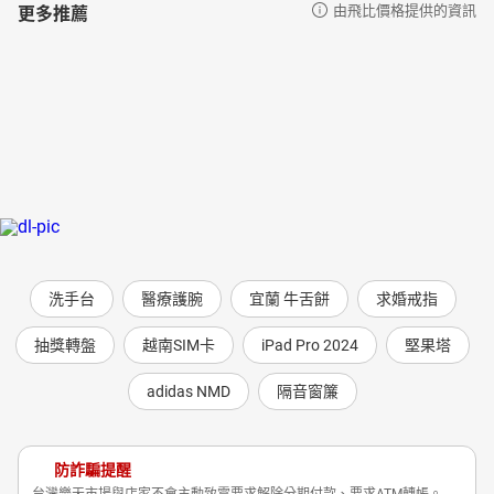
更多推薦
由飛比價格提供的資訊
信念堅定攜手同行，自然圓滿幸福
洗手台
醫療護腕
宜蘭 牛舌餅
求婚戒指
抽獎轉盤
越南SIM卡
iPad Pro 2024
堅果塔
adidas NMD
隔音窗簾
防詐騙提醒