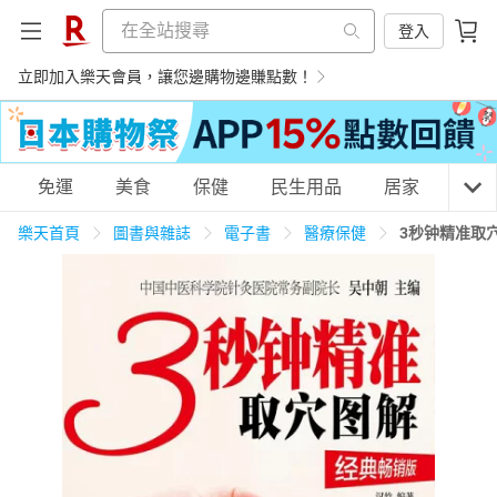
登入
立即加入樂天會員，讓您邊購物邊賺點數！
購物網分類
免運
美食
保健
民生用品
居家
3C
樂天首頁
圖書與雜誌
電子書
醫療保健
3秒钟精准取
天天免運
美食蛋糕
養生保健
民生用品
居家生活
3C家電
運動休閒
親子玩具
女裝
男裝
化妝保養
情趣用品