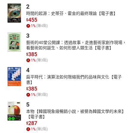
2
時間的起源：史蒂芬．霍金的最終理論【電子書】
455
$
1
%
(賺
4
點)
3
藝術的40堂公開課：透過故事，走進藝術家創作現場，
看藝術如何誕生、如何形塑人類生活【電子書】
385
$
1
%
(賺
3
點)
4
扁平時代：演算法如何限縮我們的品味與文化【電子
書】
385
$
1
%
(賺
3
點)
5
本物【韓國現象級暢銷小說，被譽為韓國文學的未來】
【電子書】
287
$
1
%
(賺
2
點)