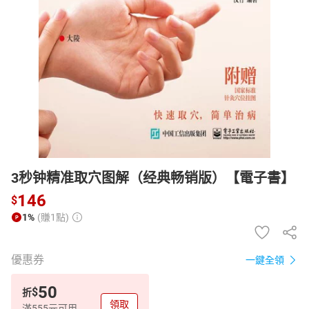
日本購物
電子/紙本書
HOT
3秒钟精准取穴图解（经典畅销版）【電子書】
146
$
1%
(賺1點)
優惠券
一鍵全領
50
$
折
領取
滿555元可用