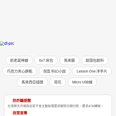
抓老鼠神器
6x7 床包
馬來貘
鋁箔包飲料
巧克力夾心餅乾
倪匡 科幻小說
Lesson One 洋芋片
馬來西亞插頭
荷花
Micro USB線
防詐騙提醒
台灣樂天市場與店家不會主動致電要求解除分期付款、要求ATM轉帳。
政策宣導