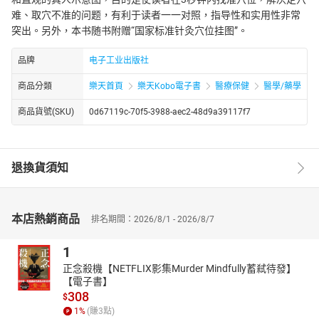
难、取穴不准的问题，有利于读者一一对照，指导性和实用性非常
突出。另外，本书随书附赠“国家标准针灸穴位挂图”。
品牌
电子工业出版社
商品分類
樂天首頁
樂天Kobo電子書
醫療保健
醫學/藥學
商品貨號(SKU)
0d67119c-70f5-3988-aec2-48d9a39117f7
退換貨須知
本店熱銷商品
排名期間：2026/8/1 - 2026/8/7
1
正念殺機【NETFLIX影集Murder Mindfully蓄弒待發】
【電子書】
308
$
1
%
(賺
3
點)