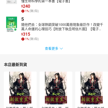
懂生命科學的第一本書【電子書】
240
$
1
%
(賺
2
點)
5
隨他們去：全球熱銷突破1000萬冊現象級巨作！改變千
萬人命運的心理技巧【附放下執念明信片圖】【電子
書】
315
$
1
%
(賺
3
點)
查看更多
本店最新到貨