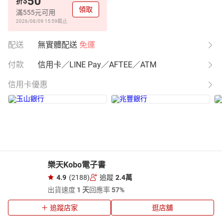
50
$
折
領取
滿555元可用
2026/08/09 15:59
截止
配送
無實體配送
免運
付款
信用卡／LINE Pay／AFTEE／ATM
信用卡優惠
樂天Kobo電子書
4.9
(2188)
追蹤
2.4萬
出貨速度
1 天
回應率
57%
追蹤店家
逛店舖