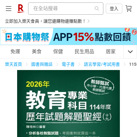
登入
立即加入樂天會員，讓您邊購物邊賺點數！
購物網分類
免運
美食
保健
民生用品
居家
3C
樂天首頁
圖書與雜誌
電子書
語言學習/考試用書
11
天天免運
美食蛋糕
養生保健
民生用品
居家生活
3C家電
運動休閒
親子玩具
女裝
男裝
化妝保養
情趣用品