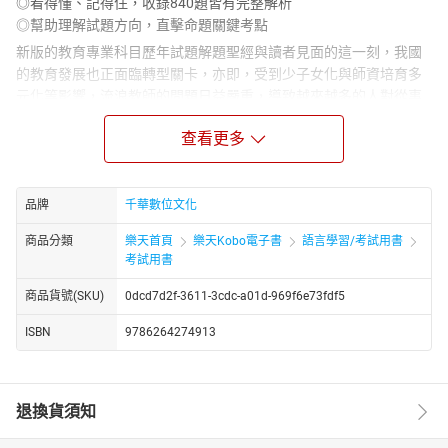
◎看得懂、記得住，收錄840題皆有完整解析
◎幫助理解試題方向，直擊命題關鍵考點
新版的教育專業科目歷年試題解題聖經與讀者見面的這一刻，我國
的教育發展也正面臨轉型關卡，亦即，受到少子女化與師資培育多
元化等影響，流浪教師的問題日益嚴重，導致越來越多的人對從事
教職產生極大恐懼與排斥，但是，各位準教師要知道：「危機即轉
查看更多
機，唯有堅持，才能享有成功的果實」。各位準教師可以想像：當
我們看著莘莘學子逐漸成長茁壯，且逐漸都成為知、情、意、行合
一的全人，吾人內心所獲得的成就感，絕非言語可以形容，期許每
位準教師都可以將教育作為自己終生的志業，堅持到底，用教育愛
品牌
千華數位文化
及教育專業幫助我們的下一代健全發展。
商品分類
樂天首頁
樂天Kobo電子書
語言學習/考試用書
回到現實面來看，各位考生如要順利成為正式教師，必須要及早準
考試用書
備。有鑑於此，作者秉持自己多年解題的經驗，提出以下六項準備
須知，幫助各位考生能以最有效率的方式成為正式教師：
商品貨號(SKU)
0dcd7d2f-3611-3cdc-a01d-969f6e73fdf5
（一）精熟本書的建議書目：
ISBN
9786264274913
1.艾育。教育專業科目通關寶典。新北市：千華。
2.張春興。教育心理學三化取向。臺北市：東華。
3.教育圓夢網。教甄難題解析。臺北市：作者。
4.黃政傑。課程設計。臺北市：東華。
退換貨須知
5.余民寧。心理與教育統計。臺北市：三民。
6.郭生玉。教育測驗與評量。臺北市：精華。