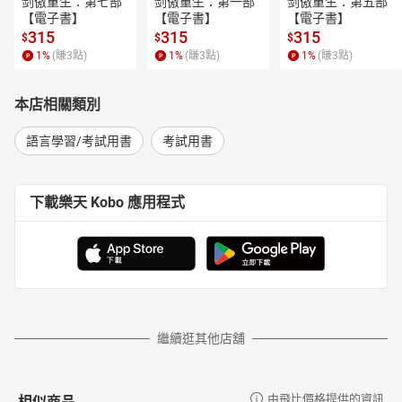
剑傲重生：第七部
剑傲重生：第一部
剑傲重生：第五部
【電子書】
【電子書】
【電子書】
315
315
315
$
$
$
1
%
(賺
3
點)
1
%
(賺
3
點)
1
%
(賺
3
點)
本店相關類別
語言學習/考試用書
考試用書
下載樂天 Kobo 應用程式
繼續逛其他店舖
相似商品
由飛比價格提供的資訊