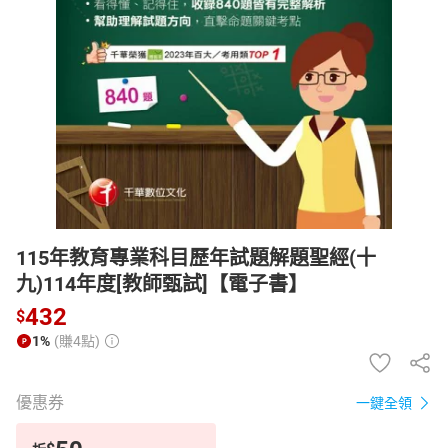
日本購物
電子/紙本書
HOT
115年教育專業科目歷年試題解題聖經(十
九)114年度[教師甄試]【電子書】
432
$
1%
(賺4點)
優惠券
一鍵全領