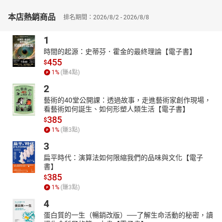
（二）選擇題的答題關鍵在於選擇一個最佳答案，切忌拘泥於題目
本店熱銷商品
排名期間：2026/8/2 - 2026/8/8
文字。
（三）考完筆試之後，注意爭議題目的申訴時限，以學術著作為申
1
訴佐證。
時間的起源：史蒂芬．霍金的最終理論【電子書】
（四）不輕易放棄每一題，在教甄戰場中，上榜與否的差距就在
455
$
一、二分之間。
1
%
(賺
4
點)
（五）勤加練習考古題，並製作屬於自己的堪誤筆記。
2
（六）善用網路資源：
1.阿摩線上測驗（可線上練習教育題目）
藝術的40堂公開課：透過故事，走進藝術家創作現場，
2.教育圓夢網（可用GOOGLE搜尋，有免費教甄及教資的教育資源
看藝術如何誕生、如何形塑人類生活【電子書】
385
可下載）
$
1
%
(賺
3
點)
3
扁平時代：演算法如何限縮我們的品味與文化【電子
書】
385
$
1
%
(賺
3
點)
4
蛋白質的一生（暢銷改版）──了解生命活動的秘密，讀