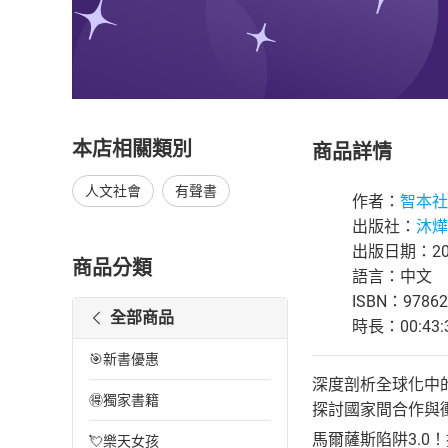
本店相關類別
商品詳情
人文社會
有聲書
作者：
智本社
出版社：
沐燁
出版日期：202
商品分類
語言：中文
ISBN：97862
全部商品
時長：00:43:
🎯新書優惠
深度剖析全球化中
🉐獨家書籍
探討國家間合作與
馬爾薩斯陷阱3.0
💘樂天女孩