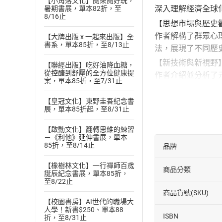
【小角落文化】閱來閱好玩，
深入理解經濟全球
暑期書展，單本82折，至
8/16止
【思想市場與歷史
作者解構了群眾心
【大牌出版 x 一起來出版】全
書系，單本85折，至8/13止
法，展現了不同歷
【新技術與新視野
【聯經出版】吃好油降血糖，
從控醣到舒壓的全方位健康提
作者介紹並分析了
案，單本85折，至7/31止
亦是經濟秩序變革
【皇冠文化】東野圭吾紀念書
【舊秩序的崩壞與
展，單本85折起，至8/31止
當前國際秩序的崩
巨浪，舊有秩序崩
【啟動文化】翻轉思維的練習
－《利他》延伸書展，單本
本書特色：本書以
85折，至8/14止
品牌
馬爾薩斯陷阱3.
【橡樹林文化】一行禪師百歲
著。
商品分類
誕辰紀念書展，單本85折，
至8/22止
商品貨號(SKU)
【校園書房】AI世代的職場大
人學！新書$250、單本88
ISBN
折，至8/31止