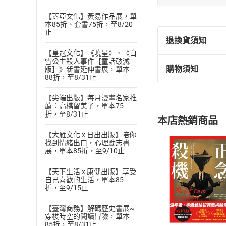
【蓋亞文化】黃易作品展，單
本85折、套書75折，至8/20
止
退換貨須知
【皇冠文化】《曉星》、《白
雪公主殺人事件【童話破滅
購物須知
版】》新書延伸書展，單本
退換貨規定：
88折，至8/31止
(
一
)
依
消費
【尖端出版】每月漫畫名家推
內容或一經提
薦：高橋留美子，單本75
購書須知
定。
折，至8/31止
本店熱銷商品
(
二
)
消費者
【大雁文化 x 日出出版】陪你
且已下載
/
存
挑選
商
找到情緒出口，心理勵志書
退貨方式：您
展，單本85折，至9/10止
Choose
貨」，本店鋪
【天下生活 x 康健出版】享受
請注意，樂天
自己喜歡的生活，單本85
購書後，
折，至9/15止
【臺灣商務】解碼歷史書展~
Step1
穿梭時空的閱讀冒險，單本
85折，至8/31止