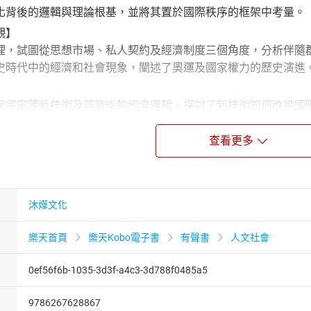
化背後的邏輯與理論根基，並將其置於國際秩序的框架中考量。
觀】
理，試圖從思想市場、私人契約及經濟制度三個角度，分析伴隨
史時代中的經濟和社會現象，闡述了奧運及國家權力的歷史演進
】
元宇宙等新技術及其背後的經濟邏輯，探討了新技術如何改變國
的前兆，具體展現了經濟活動與技術創新之間的緊密連繫。
查看更多
未來展望】
壞是由於全球化認知錯誤及經濟不平等等多重矛盾的疊加。從19
潰但新秩序未成形。在這個大時代，國家間的合作與衝突變得更
經濟學原理為基礎，探討國際金融、貨幣等經濟秩序的演變，並
沐燁文化
0結合大國之間的較量、技術變革等視角，深入剖析新舊秩序的交
樂天首頁
樂天Kobo電子書
有聲書
人文社會
0ef56f6b-1035-3d3f-a4c3-3d788f0485a5
9786267628867