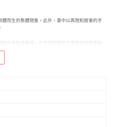
群體而生的集體現象。此外，書中以再現和敘事的手
。
際秩序及經濟格局。元宇宙的崛起不僅是技術的突破，
70年代以來，數位化、金融化與全球化掀起了時代的
加複雜，而經濟學思維成為理解這些現象的重要工具。
剖析國家間合作、衝突及博弈背後的經濟事實。書中以
替，是一本兼具理論與實踐深度的國際關係經濟學專