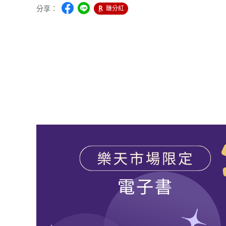
分享：
賺分紅