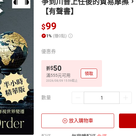
爭到川普上任後的貿易摩擦，
【有聲書】
99
$
1%
(賺0點)
優惠券
50
$
折
領取
滿555元可用
2026/08/09 15:59
截止
數量
放入購物車