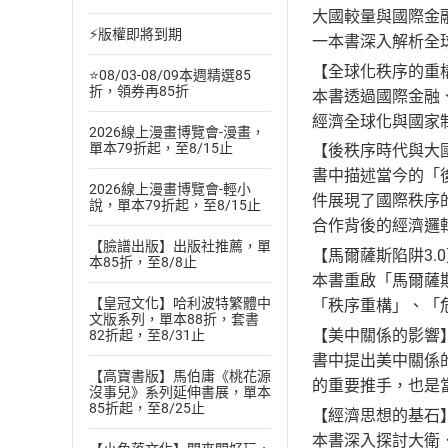
大國較量與國際金
⚡版權即將到期
一本書深入解析全
【全球化秩序的重
⭐08/03-08/09本週精選85
折，領券再85折
本書透過國際金融
經濟全球化與國家
2026線上漫畫博覽會-漫畫，
單本79折起，至8/15止
【後秩序時代與大
書中描述當今的「
2026線上漫畫博覽會-輕小
件展現了國際秩序
說，單本79折起，至8/15止
合作背後的經濟邏
【臉譜出版】出版社推薦，單
【馬爾薩斯陷阱3.
本85折，至8/8止
本書重啟「馬爾薩
【皇冠文化】哈利波特繁體中
「秩序重構」、「
文版系列，單本88折，套書
【美中關係的影響
82折起，至8/31止
書中提出美中關係
【高寶書版】馬伯庸《桃花源
的重要推手，也是
沒事兒》系列延伸書展，單本
85折起，至8/25止
【經濟思想的基石
本書深入探討大衛