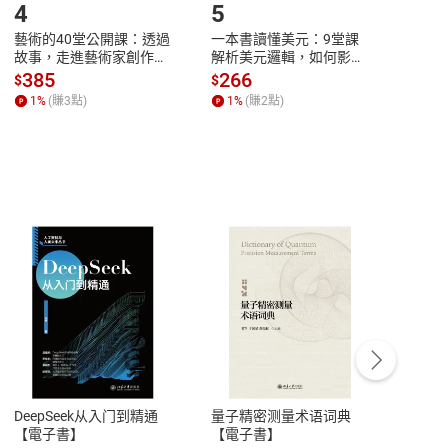
4
5
6
藝術的40堂公開課：透過
一本書讀懂美元：9堂課
本物
故事，走進藝術家創作現
解析美元邏輯，如何影響
說，
場，看藝術如何誕生、如
全球經濟和每個人的投資
來】
385
266
28
$
$
$
何形塑人類生活【電子
【電子書】
1
%
(賺
3
點)
1
%
(賺
2
點)
1
%
書】
客服資訊
豫期
服務時間：週一到週五 10:00-12:00、
易解
13:00-17:00 (國定假日及例假日休息)
DeepSeek从入门到精通
量子精密测量术语词典
新西
品性
客服電話：0080-1857077
【電子書】
【電子書】
计研