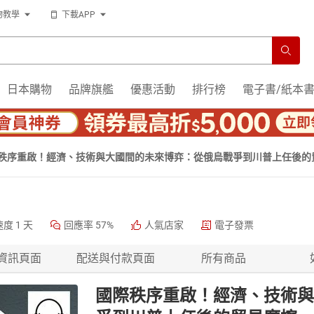
物教學
下載APP
日本購物
品牌旗艦
優惠活動
排行榜
電子書/紙本
秩序重啟！經濟、技術與大國間的未來博弈：從俄烏戰爭到川普上任後的
速度
1 天
回應率
57%
人氣店家
電子發票
資訊頁面
配送與付款頁面
所有商品
國際秩序重啟！經濟、技術與