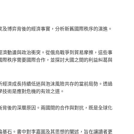
突及博弈背後的經濟事實，分析新舊國際秩序的演進。
經濟動盪與政治衝突。從俄烏戰爭到貿易摩擦，這些事
國際秩序需要國際合作，並探討大國之間的利益糾葛與
析經濟成長持續低迷與泡沫風險共存的當前局勢。透過
學技術是應對危機的有效之道。
衡背後的深層原因。兩國間的合作與對抗，既是全球化
論基石。書中對李嘉圖及其思想的闡述，旨在讓讀者更