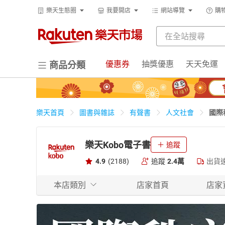
樂天生態圈
我要開店
網站導覽
購
優惠券
抽獎優惠
天天免運
商品分類
國際
樂天首頁
圖書與雜誌
有聲書
人文社會
樂天Kobo電子書
追蹤
4.9
(2188)
追蹤
2.4萬
出貨
本店類別
店家首頁
店家