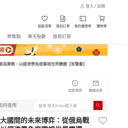
登入 / 註冊
追蹤清單
我的訂單
我的優惠券
購物車
書
樂集點
樂天點數
旅遊訂房
貿易摩擦，以經濟學角度審視世界變遷【有聲書】
店家資訊
聯絡店家
如何使用
大國間的未來博弈：從俄烏戰