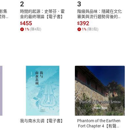
2
3
X影集
時間的起源：史蒂芬．霍
階級與品味：隱藏在文化
蓄弒待
金的最終理論【電子書】
審美與流行趨勢背後的地
位渴望【電子書】
455
392
$
$
1
%
(賺
4
點)
1
%
(賺
3
點)
式
退換貨規範
、LINE PAY、AFTEE
本店是否提供消費者保護法七日猶
之權利，遽消費者保護法及通訊交
我与南水北调【電子書】
Phantom of the Earthen
除權合理例外情事適用準則，依商
 Fort Chapter 4【有聲