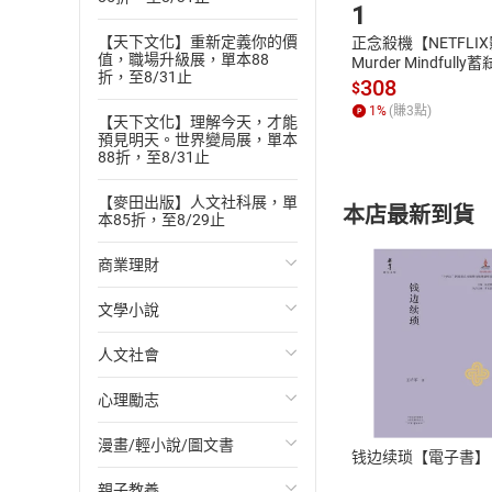
1
【天下文化】重新定義你的價
正念殺機【NETFLI
值，職場升級展，單本88
Murder Mindfully
折，至8/31止
發】【電子書】
308
$
1
%
(賺
3
點)
【天下文化】理解今天，才能
預見明天。世界變局展，單本
88折，至8/31止
【麥田出版】人文社科展，單
本店最新到貨
本85折，至8/29止
商業理財
文學小說
投資理財
人文社會
經濟/趨勢
歐美文學
付款方
心理勵志
財務/金融
日本文學
國際關係
ATM轉帳、信用卡
漫畫/輕小說/圖文書
管理/領導
韓國文學
政治
心靈成長/情緒
钱边续琐【電子書】
親子教養
職場工作術
華文文學
社會科學
人際關係
輕小說