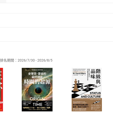
者保護法
第
19
條第
1
項後段
暨
通訊交易解除權合理例外情事適用
供即為完成之線上服務，經消費者事先同意始提供。」 之商品
排名期間：2026/7/30 - 2026/8/5
訂購本店鋪之商品即代表知悉本店鋪所銷售之商品為電子書，屬
取電子書，不得請求退貨退款。
品
放入
購物車
登入
帳號
欲取消訂單或辦理退貨時，請登入樂天市場，並於「我的訂單」
Shopping cart
Login
將依您的申請進行審核，待審核通過後將為您辦理退款事宜。
市場須以整筆訂單為單位進行取消/退貨，恕無法以單支商品取消
如何開始使用？
.選擇閱讀載具
Step2.