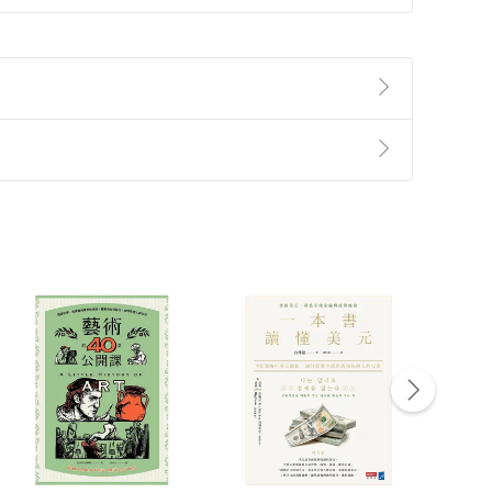
準則
第
2
條第
5
款之規定，「非以有形媒介提供之數位
，不適用消保法第
19
條第
1
項七日內無條件退貨之規
非以有形媒介提供之數位內容，消費者同意若訂購後
付款
方式
完成
訂單
中點選「瀏覽訂單明細」
>
「申請取消訂單
/
退
Payment
Complete
/退貨。
登入帳號，下載書籍後看書