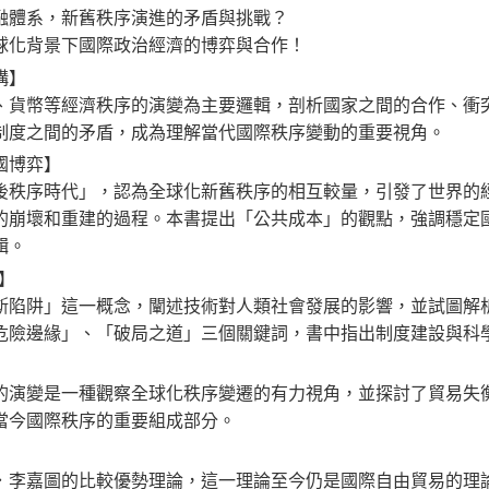
融體系，新舊秩序演進的矛盾與挑戰？
球化背景下國際政治經濟的博弈與合作！
構】
、貨幣等經濟秩序的演變為主要邏輯，剖析國家之間的合作、衝
制度之間的矛盾，成為理解當代國際秩序變動的重要視角。
國博弈】
後秩序時代」，認為全球化新舊秩序的相互較量，引發了世界的
的崩壞和重建的過程。本書提出「公共成本」的觀點，強調穩定
輯。
0】
斯陷阱」這一概念，闡述技術對人類社會發展的影響，並試圖解
危險邊緣」、「破局之道」三個關鍵詞，書中指出制度建設與科
】
的演變是一種觀察全球化秩序變遷的有力視角，並探討了貿易失
當今國際秩序的重要組成部分。
】
．李嘉圖的比較優勢理論，這一理論至今仍是國際自由貿易的理