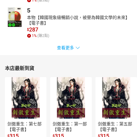
第九章 小說誦讀-01
1
%
(賺
3
點)
第九章 小說誦讀-02
5
第十章 鏡池-01
本物【韓國現象級暢銷小說，被譽為韓國文學的未來】
【電子書】
第十章 鏡池-02
287
$
第十一章 觀海寺-01
1
%
(賺
2
點)
第十一章 觀海寺-02
查看更多
第十二章 春之丘-01
第十二章 春之丘-02
第十二章 春之丘-03
本店最新到貨
第十三章 川舟-01
第十三章 川舟-02
剑傲重生：第七部
剑傲重生：第一部
剑傲重生：第五部
【電子書】
【電子書】
【電子書】
315
315
315
$
$
$