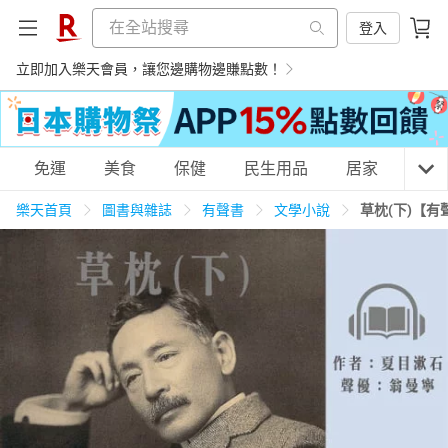
登入
立即加入樂天會員，讓您邊購物邊賺點數！
購物網分類
免運
美食
保健
民生用品
居家
3C
樂天首頁
圖書與雜誌
有聲書
文學小說
草枕(下)【有
天天免運
美食蛋糕
養生保健
民生用品
居家生活
3C家電
運動休閒
親子玩具
女裝
男裝
化妝保養
情趣用品