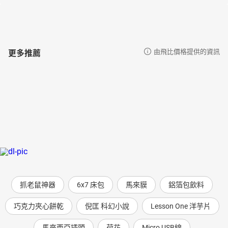
更多推薦
由飛比價格提供的資訊
抓老鼠神器
6x7 床包
馬來貘
鋁箔包飲料
巧克力夾心餅乾
倪匡 科幻小說
Lesson One 洋芋片
馬來西亞插頭
荷花
Micro USB線