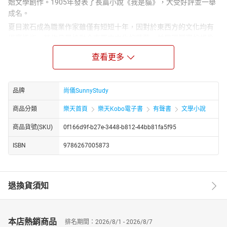
始文學創作。1905年發表了長篇小說《我是貓》，大受好評並一舉
成名。
夏目漱石成為職業作家雖僅有短短十年，因對於東西方的文化均有
很高造詣，其作品風格融合東西方文化的精華，並展現豐富的想像
力，平易詼諧中透出多樣風格、抒情中兼具人性剖析的寫作方式，
查看更多
使其享有「國民大作家」美稱，足見其深深擄獲日本民眾的心。今
所見千圓日幣上的人物肖像之一正是這位日本文豪。代表作品有
《我是貓》、《心》、《少爺》、《草枕》、《三四郎》等。
品牌
尚儀SunnyStudy
【朗讀者簡介】
尚儀有聲製播中心是專業的有聲出版品製作與發行單位，由獲得八
商品分類
樂天首頁
樂天Kobo電子書
有聲書
文學小說
座金鐘獎的配音大師袁光麟先生擔任聲音總監。翁曼寧，尚儀數位
商品貨號(SKU)
0f166d9f-b27e-3448-b812-44bb81fa5f95
學習有聲製播暨發行中心特約聲優，世新大學產學合作配音員。
【書籍簡介】
ISBN
9786267005873
此部小說是夏目漱石經典文學之一，宮崎駿創作《崖上的波妞》期
間也曾多次受此作品啟發而修改創作。《草枕》描寫一位畫家為了
逃避世俗煩惱，走入山林田野，投宿於那古井的溫泉人家，第一
退換貨須知
天，畫家半夜因被屋外一位如幻影般女子的歌聲吵醒，以為是一場
夢，沒想到原來是這戶人家的女兒，女子的出現，產生的一種朦朧
神秘之美，讓他對她產生了戀慕之情。然而這位溫泉人家的女兒境
本店熱銷商品
遇非一般女子，而遭鄰人耳語，理髮店老闆說她瘋瘋癲癲，一位小
排名期間：2026/8/1 - 2026/8/7