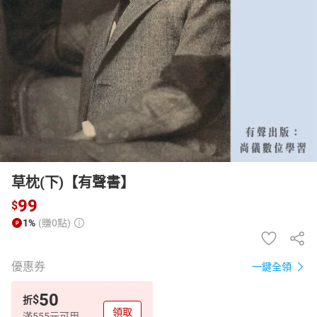
日本購物
電子/紙本書
HOT
草枕(下)【有聲書】
99
$
1%
(賺0點)
優惠券
一鍵全領
50
$
折
領取
滿555元可用