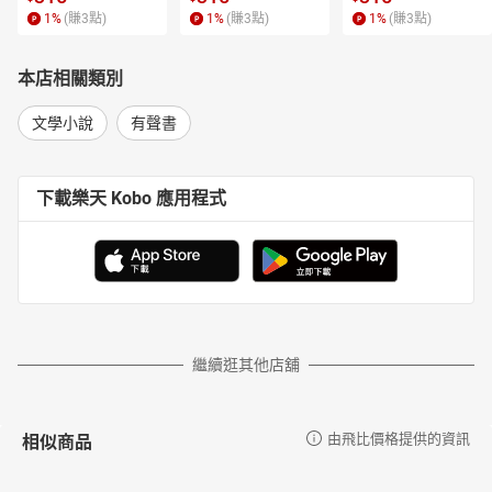
1
%
(賺
3
點)
1
%
(賺
3
點)
1
%
(賺
3
點)
本店相關類別
文學小說
有聲書
下載樂天 Kobo 應用程式
繼續逛其他店舖
相似商品
由飛比價格提供的資訊