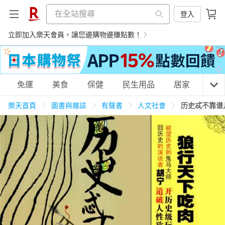
登入
立即加入樂天會員，讓您邊購物邊賺點數！
購物網分類
免運
美食
保健
民生用品
居家
3C
樂天首頁
圖書與雜誌
有聲書
人文社會
历史忒不靠谱
天天免運
美食蛋糕
養生保健
民生用品
居家生活
3C家電
運動休閒
親子玩具
女裝
男裝
化妝保養
情趣用品