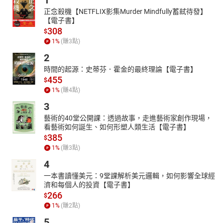
1
正念殺機【NETFLIX影集Murder Mindfully蓄弒待發】
【電子書】
308
$
1
%
(賺
3
點)
2
時間的起源：史蒂芬．霍金的最終理論【電子書】
455
$
1
%
(賺
4
點)
3
藝術的40堂公開課：透過故事，走進藝術家創作現場，
看藝術如何誕生、如何形塑人類生活【電子書】
385
$
1
%
(賺
3
點)
4
一本書讀懂美元：9堂課解析美元邏輯，如何影響全球經
濟和每個人的投資【電子書】
266
$
1
%
(賺
2
點)
5