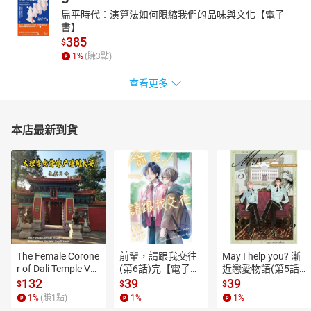
扁平時代：演算法如何限縮我們的品味與文化【電子
書】
385
$
1
%
(賺
3
點)
查看更多
本店最新到貨
The Female Corone
前輩，請跟我交往
May I help you? 漸
r of Dali Temple Vo
(第6話)完【電子
近戀愛物語(第5話)
l.6【有聲書】
書】
【電子書】
132
39
39
$
$
$
1
%
(賺
1
點)
1
%
1
%