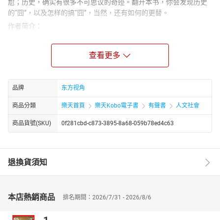
尬；历史，确实有很多不可思议的奇迹。翻开本书，你会发现历史
的“囧”，以及怎样的搞“囧”，当然，还有如何的更替。
作者简介：
胡宁，重庆市北碚区人，出身史学世家，是人文历史的批判者、欲
望历史的开创者。他曾任重庆川仪总厂有限公司现货供应处经理，
查看更多
香港第一传媒集团内地期刊《尚品》杂志主编，现为自由撰稿人及
职业作家、重庆市作家协会会员。胡宁的作品以历史为主题，兼具
学术性和通俗性，深受读者喜爱。他的代表作包括《玩火者》、
品牌
东方视角
《地核钥匙》、《历史忒不靠谱儿》系列等。
商品分類
樂天首頁
樂天Kobo電子書
有聲書
人文社會
商品貨號(SKU)
0f281cbd-c873-3895-8a68-059b78ed4c63
退換貨須知
本店熱銷商品
排名期間：2026/7/31 - 2026/8/6