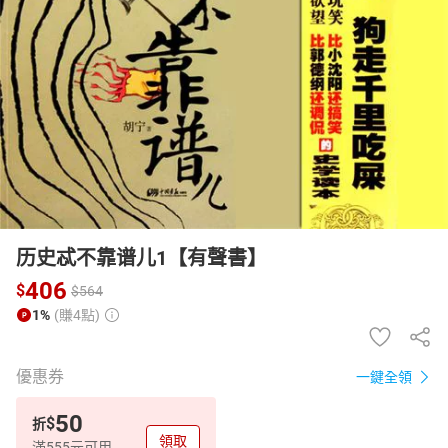
日本購物
電子/紙本書
HOT
历史忒不靠谱儿1【有聲書】
406
$
$
564
1%
(賺4點)
優惠券
一鍵全領
50
$
折
領取
滿555元可用