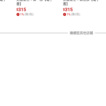
除權合理例外情事適用準則，依商
書】
書】
質各有不同規定。詳細退換貨說明
315
315
$
$
照各商品說明。
1
%
(賺
3
點)
1
%
(賺
3
點)
詳細說明
繼續逛其他店舖