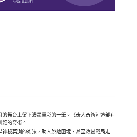
月的舞台上留下濃墨重彩的一筆。《奇人奇術》這部有
叫絕的奇術。
以神秘莫測的術法，助人脫離困境，甚至改變戰局走