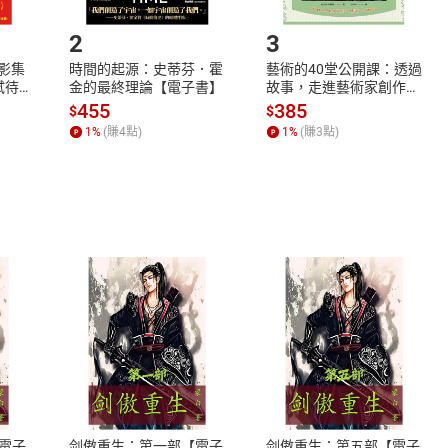
.選擇閱讀載具
Step2.
2
3
X影集
時間的起源：史蒂芬．霍
藝術的40堂公開課：透過
蓄弒待
金的最終理論【電子書】
故事，走進藝術家創作現
場，看藝術如何誕生、如
455
385
$
$
何形塑人類生活【電子
1
%
(賺
4
點)
1
%
(賺
3
點)
書】
式
退換貨規範
、LINE PAY、AFTEE
本店是否提供消費者保護法七日猶
之權利，遽消費者保護法及通訊交
電子
剑傲重生：第一部【電子
剑傲重生：第五部【電子