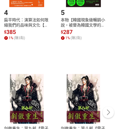
登入帳號，下載書籍後看書
4
5
6
扁平時代：演算法如何限
本物【韓國現象級暢銷小
蛋白
縮我們的品味與文化【電
說，被譽為韓國文學的未
版）─
子書】
來】【電子書】
秘密
385
287
24
$
$
$
一本
1
%
(賺
3
點)
1
%
(賺
2
點)
1
%
客服資訊
豫期
服務時間：週一到週五 10:00-12:00、
易解
13:00-17:00 (國定假日及例假日休息)
剑傲重生：第九部【電子
剑傲重生：第八部【電子
潜水史