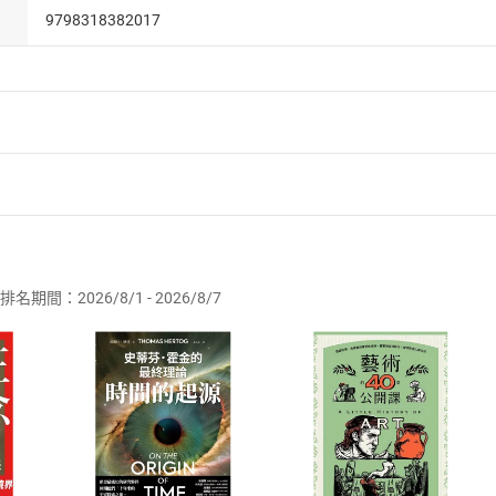
9798318382017
者保護法
第
19
條第
1
項後段
暨
通訊交易解除權合理例外情事適用
供即為完成之線上服務，經消費者事先同意始提供。」 之商品
排名期間：2026/8/1 - 2026/8/7
訂購本店鋪之商品即代表知悉本店鋪所銷售之商品為電子書，屬
取電子書，不得請求退貨退款。
品
放入
購物車
登入
帳號
欲取消訂單或辦理退貨時，請登入樂天市場，並於「我的訂單」
Shopping cart
Login
將依您的申請進行審核，待審核通過後將為您辦理退款事宜。
市場須以整筆訂單為單位進行取消/退貨，恕無法以單支商品取消
如何開始使用？