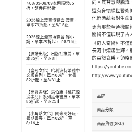
向。其智慧與膽識
⭐08/03-08/09本週精選85
折，領券再85折
還有身懷絕世醫術
他們憑藉著對生命
2026線上漫畫博覽會-漫畫，
單本79折起，至8/15止
更有那些精通機關
關術不僅展現了古
2026線上漫畫博覽會-輕小
說，單本79折起，至8/15止
《奇人奇術》不僅
長河中熠熠生輝。
【臉譜出版】出版社推薦，單
的喜怒哀樂，領略
本85折，至8/8止
https://youtube.c
【皇冠文化】哈利波特繁體中
http://www.youtu
文版系列，單本88折，套書
82折起，至8/31止
【高寶書版】馬伯庸《桃花源
品牌
沒事兒》系列延伸書展，單本
85折起，至8/25止
商品分類
【小角落文化】閱來閱好玩，
暑期書展，單本82折，至
8/16止
商品貨號(SKU)