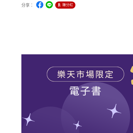
分享：
賺分紅