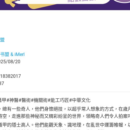
盟
盟 & iMerl
5/08/20
18382017
37
遁甲#神醫#醫術#機關術#能工巧匠#中華文化
，總有一些奇人，他們身懷絕技，以超乎常人想象的方式，在歲
時空，走進那些神秘而又精彩紛呈的世界，領略奇人們令人拍案
遁甲的隱士高人。他們能觀天象、識地理，在亂世中運籌帷幄，