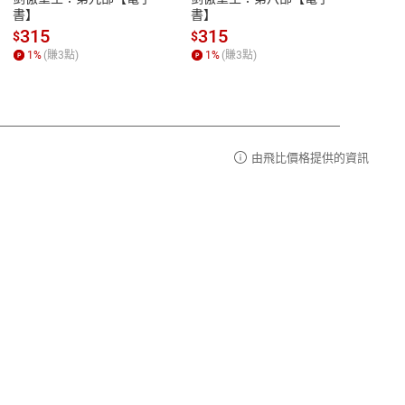
品性
客服電話：0080-1857077
書】
書】
andari
al) Sc
請參
客服信箱：
聯絡店家
315
315
13
$
$
$
r【電
1
%
(賺
3
點)
1
%
(賺
3
點)
1
%
由飛比價格提供的資訊