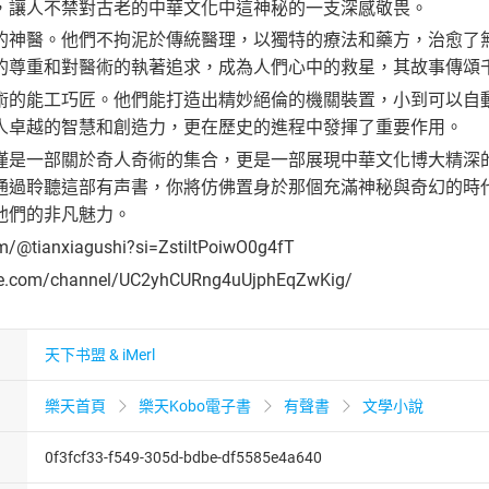
，讓人不禁對古老的中華文化中這神秘的一支深感敬畏。
的神醫。他們不拘泥於傳統醫理，以獨特的療法和藥方，治愈了
的尊重和對醫術的執著追求，成為人們心中的救星，其故事傳頌
術的能工巧匠。他們能打造出精妙絕倫的機關裝置，小到可以自
人卓越的智慧和創造力，更在歷史的進程中發揮了重要作用。
僅是一部關於奇人奇術的集合，更是一部展現中華文化博大精深
通過聆聽這部有声書，你將仿佛置身於那個充滿神秘與奇幻的時
他們的非凡魅力。
om/@tianxiagushi?si=ZstiltPoiwO0g4fT
be.com/channel/UC2yhCURng4uUjphEqZwKig/
天下书盟 & iMerl
樂天首頁
樂天Kobo電子書
有聲書
文學小說
0f3fcf33-f549-305d-bdbe-df5585e4a640