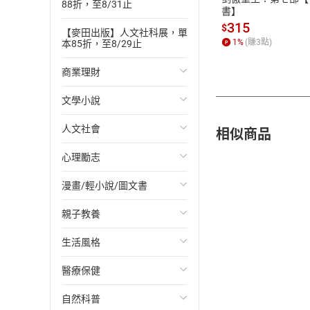
88折，至8/31止
書】
315
$
【麥田出版】人文社科展，單
1
%
(賺
3
點)
本85折，至8/29止
商業理財
文學小說
投資理財
相似商品
人文社會
經濟/趨勢
歐美文學
心理勵志
財務/金融
日本文學
國際關係
漫畫/輕小說/圖文書
管理/領導
韓國文學
政治
心靈成長/情緒
親子教養
職場工作術
華文文學
社會科學
人際關係
輕小說
生活風格
成功法
經典文學
台灣/中國歷史
兩性關係
奇幻/科幻
教育現場
醫療保健
行銷/廣告
成長/家庭生活小說
日/韓歷史
心理學
愛情故事
兒童文學/故事
飲食/食譜
自然科普
傳記
懸疑/推理小說
其他歷史/史學
職場/社會寫實
兒童科普/學習
健身/美顏
健康/養生