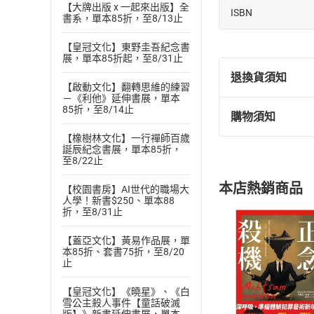
【大牌出版 x 一起來出版】全
ISBN
書系，單本85折，至8/13止
【皇冠文化】東野圭吾紀念書
展，單本85折起，至8/31止
退換貨須知
【啟動文化】翻轉思維的練習
－《利他》延伸書展，單本
85折，至8/14止
購物須知
退換貨規定：
【橡樹林文化】一行禪師百歲
(
一
)
依
消費
誕辰紀念書展，單本85折，
內容或一經提
至8/22止
購書須知
定。
本店熱銷商品
【校園書房】AI世代的職場大
(
二
)
消費者
人學！新書$250、單本88
且已下載
/
存
折，至8/31止
挑選
商
退貨方式：您
Choose
【蓋亞文化】黃易作品展，單
貨」，本店鋪
本85折、套書75折，至8/20
止
請注意，樂天
購書後，
【皇冠文化】《曉星》、《白
雪公主殺人事件【童話破滅