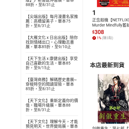
版】》新書延伸書展，單本
Step1
88折，至8/31止
1
【尖端出版】每月漫畫名家推
正念殺機【NETFLI
薦：高橋留美子，單本75
Murder Mindfully
折，至8/31止
發】【電子書】
308
$
【大雁文化 x 日出出版】陪你
1
%
(賺
3
點)
找到情緒出口，心理勵志書
展，單本85折，至9/10止
【天下生活 x 康健出版】享受
自己喜歡的生活，單本85
本店最新到貨
折，至9/15止
【臺灣商務】解碼歷史書展~
穿梭時空的閱讀冒險，單本
85折，至8/31止
【天下文化】重新定義你的價
付款方
值，職場升級展，單本88
折，至8/31止
ATM轉帳、信用卡
【天下文化】理解今天，才能
預見明天。世界變局展，單本
剑傲重生：第七部【