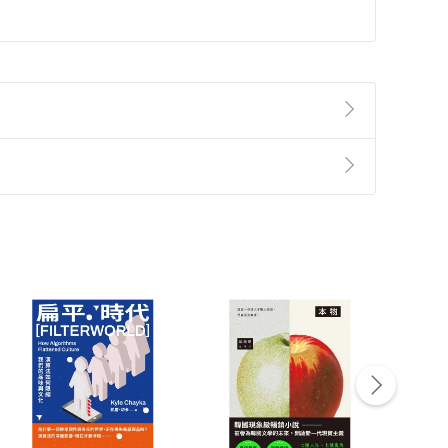
準則
第
2
條第
5
款之規定，「非以有形媒介提供之數位
，不適用消保法第
19
條第
1
項七日內無條件退貨之規
非以有形媒介提供之數位內容，消費者同意若訂購後
付款
方式
完成
訂單
中點選「瀏覽訂單明細」
>
「申請取消訂單
/
退
Payment
Complete
/退貨。