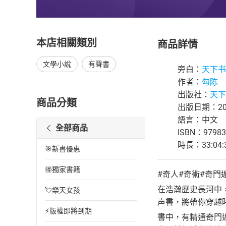
本店相關類別
商品詳情
文學小說
有聲書
旁白：
天下书
作者：
勾陈
出版社：
天下书
商品分類
出版日期：202
語言：中文
全部商品
ISBN：97983
時長：33:04:
🎯新書優惠
🉐獨家書籍
#奇人#奇術#奇門
在浩瀚歷史長河中
💘樂天女孩
声書，將帶你穿越
⚡版權即將到期
書中，有精通奇門