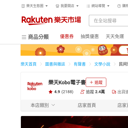
樂天生態圈
我要開店
網站導覽
購
優惠券
抽獎優惠
天天免運
商品分類
民间
樂天首頁
圖書與雜誌
有聲書
文學小說
樂天Kobo電子書
追蹤
4.9
(2188)
追蹤
2.4萬
出貨
本店類別
店家首頁
店家