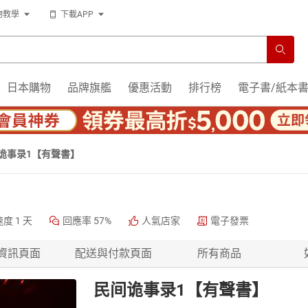
物教學
下載APP
日本購物
品牌旗艦
優惠活動
排行榜
電子書/紙本
诡事录1【有聲書】
速度
1 天
回應率
57%
人氣店家
電子發票
資訊頁面
配送與付款頁面
所有商品
民间诡事录1【有聲書】