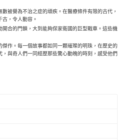
無數被譽為不治之症的頑疾。在醫療條件有限的古代，
千古，令人動容。
動開合的門鎖，大到能夠保家衛國的巨型戰車。這些機
的傑作。每一個故事都如同一顆璀璨的明珠，在歷史的
代，與奇人們一同經歷那些驚心動魄的時刻，感受他們