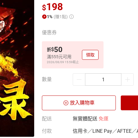
198
$
1%
(賺1點)
優惠券
50
$
折
領取
滿555元可用
2026/08/09 15:59
截止
數量
放入購物車
配送
無實體配送
免運
付款
信用卡／LINE Pay／AFTEE／