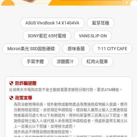
ASUS VivoBook 14 X1404VA
藍芽耳機
SONY索尼 65吋電視
VANS SLIP-ON
Micron美光 SSD固態硬碟
原味香腸
7-11 CITY CAFE
手寫字體
涼麵醬汁
紅肉火龍果
防詐騙提醒
台灣樂天市場與店家不會主動致電要求解除分期付款、要求ATM轉帳。
政策宣導
為防治動物傳染病，境外動物或動物產品等應施檢疫物輸入我國，應符
合動物檢疫規定，並依規定申請檢疫。擅自輸入屬禁止輸入之應施檢疫
物者最高可處七年以下有期徒刑，得併科新臺幣三百萬元以下罰金。應
施檢疫物之輸入人或代理人未依規定申請檢疫者，得處新臺幣五萬元以
上一百萬元以下罰鍰，並得按次處罰。
境外商品不得隨貨贈送應施檢疫物。