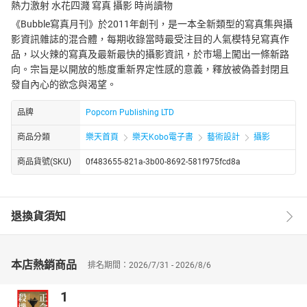
熱力激射 水花四濺 寫真 攝影 時尚讀物
《Bubble寫真月刊》於2011年創刊，是一本全新類型的寫真集與攝
影資訊雜誌的混合體，每期收錄當時最受注目的人氣模特兒寫真作
品，以火辣的寫真及最新最快的攝影資訊，於市場上闖出一條新路
向。宗旨是以開放的態度重新界定性感的意義，釋放被偽善封閉且
發自內心的欲念與渴望。
品牌
Popcorn Publishing LTD
商品分類
樂天首頁
樂天Kobo電子書
藝術設計
攝影
商品貨號(SKU)
0f483655-821a-3b00-8692-581f975fcd8a
退換貨須知
本店熱銷商品
排名期間：2026/7/31 - 2026/8/6
1