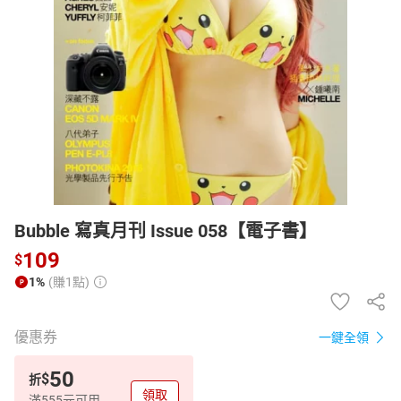
日本購物
電子/紙本書
HOT
Bubble 寫真月刊 Issue 058【電子書】
109
$
1%
(賺1點)
優惠券
一鍵全領
50
$
折
領取
滿555元可用