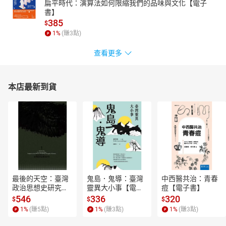
扁平時代：演算法如何限縮我們的品味與文化【電子
書】
385
$
1
%
(賺
3
點)
查看更多
本店最新到貨
最後的天空：臺灣
鬼島．鬼導：臺灣
中西醫共治：青春
政治思想史研究
靈異大小事【電子
痘【電子書】
【電子書】
書】
546
336
320
$
$
$
1
%
(賺
5
點)
1
%
(賺
3
點)
1
%
(賺
3
點)