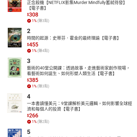
正念殺機【NETFLIX影集Murder Mindfully蓄弒待發】
【電子書】
308
$
1
%
(賺
3
點)
2
時間的起源：史蒂芬．霍金的最終理論【電子書】
455
$
1
%
(賺
4
點)
3
藝術的40堂公開課：透過故事，走進藝術家創作現場，
看藝術如何誕生、如何形塑人類生活【電子書】
385
$
1
%
(賺
3
點)
4
一本書讀懂美元：9堂課解析美元邏輯，如何影響全球經
濟和每個人的投資【電子書】
266
$
1
%
(賺
2
點)
5