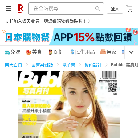
登入
立即加入樂天會員，讓您邊購物邊賺點數！
購物網分類
免運
美食
保健
民生用品
居家
3C
樂天首頁
圖書與雜誌
電子書
藝術設計
Bubble 寫真
天天免運
美食蛋糕
養生保健
民生用品
居家生活
3C家電
運動休閒
親子玩具
女裝
男裝
化妝保養
情趣用品