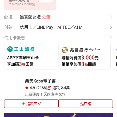
2026/08/09 15:59
截止
配送
無實體配送
免運
付款
信用卡／LINE Pay／AFTEE／ATM
信用卡優惠
樂天Kobo電子書
4.9
(2188)
追蹤
2.4萬
出貨速度
1 天
回應率
57%
追蹤店家
逛店舖