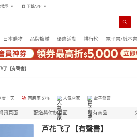
物教學
下載APP
日本購物
品牌旗艦
優惠活動
排行榜
電子書/紙本
飞了【有聲書】
速度
1 天
回應率
57%
人氣店家
電子發票
資訊頁面
配送與付款頁面
所有商品
芦花飞了【有聲書】