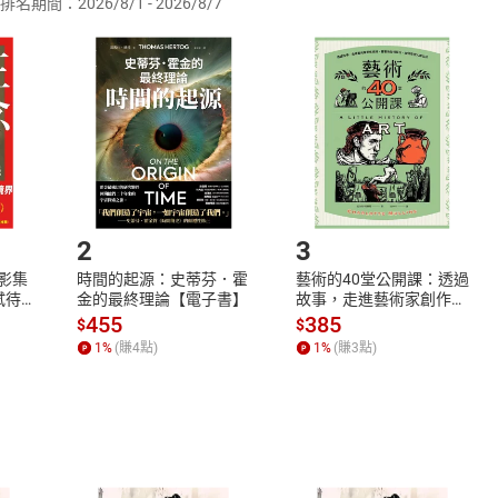
排名期間：2026/8/1 - 2026/8/7
訂購本店鋪之商品即代表知悉本店鋪所銷售之商品為電子書，屬
取電子書，不得請求退貨退款。
品
放入
購物車
登入
帳號
欲取消訂單或辦理退貨時，請登入樂天市場，並於「我的訂單」
Shopping cart
Login
將依您的申請進行審核，待審核通過後將為您辦理退款事宜。
市場須以整筆訂單為單位進行取消/退貨，恕無法以單支商品取消
如何開始使用？
.選擇閱讀載具
Step2.
2
3
X影集
時間的起源：史蒂芬．霍
藝術的40堂公開課：透過
蓄弒待
金的最終理論【電子書】
故事，走進藝術家創作現
場，看藝術如何誕生、如
455
385
$
$
何形塑人類生活【電子
1
%
(賺
4
點)
1
%
(賺
3
點)
書】