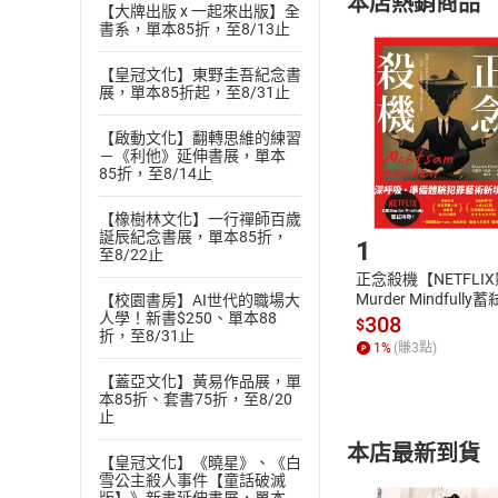
本店熱銷商品
(
二
)
消費者
【大牌出版 x 一起來出版】全
書系，單本85折，至8/13止
且已下載
/
存
挑選
商
退貨方式：您
【皇冠文化】東野圭吾紀念書
Choose
展，單本85折起，至8/31止
貨」，本店鋪
請注意，樂天
【啟動文化】翻轉思維的練習
購書後，
－《利他》延伸書展，單本
85折，至8/14止
Step1
【橡樹林文化】一行禪師百歲
誕辰紀念書展，單本85折，
1
至8/22止
正念殺機【NETFLI
Murder Mindfully
【校園書房】AI世代的職場大
人學！新書$250、單本88
發】【電子書】
308
$
折，至8/31止
1
%
(賺
3
點)
【蓋亞文化】黃易作品展，單
本85折、套書75折，至8/20
止
本店最新到貨
【皇冠文化】《曉星》、《白
雪公主殺人事件【童話破滅