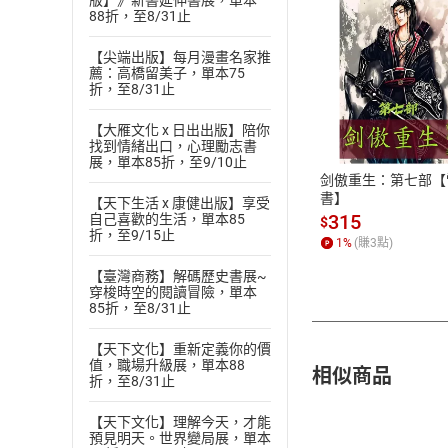
版】》新書延伸書展，單本
88折，至8/31止
【尖端出版】每月漫畫名家推
薦：高橋留美子，單本75
折，至8/31止
付款方
【大雁文化 x 日出出版】陪你
ATM轉帳、信用卡
找到情緒出口，心理勵志書
展，單本85折，至9/10止
剑傲重生：第七部【
書】
【天下生活 x 康健出版】享受
315
自己喜歡的生活，單本85
$
折，至9/15止
1
%
(賺
3
點)
【臺灣商務】解碼歷史書展~
穿梭時空的閱讀冒險，單本
85折，至8/31止
【天下文化】重新定義你的價
值，職場升級展，單本88
相似商品
折，至8/31止
【天下文化】理解今天，才能
預見明天。世界變局展，單本