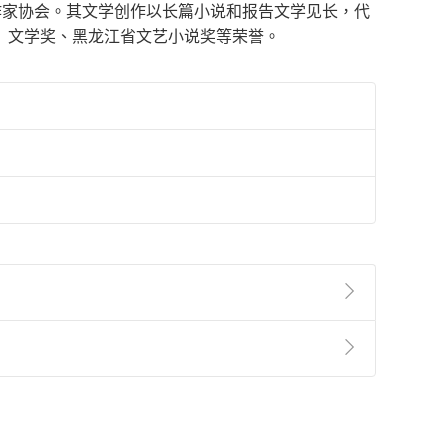
国作家协会。其文学创作以长篇小说和报告文学见长，代
》文学奖、黑龙江省文艺小说奖等荣誉。
準則
第
2
條第
5
款之規定，「非以有形媒介提供之數位
，不適用消保法第
19
條第
1
項七日內無條件退貨之規