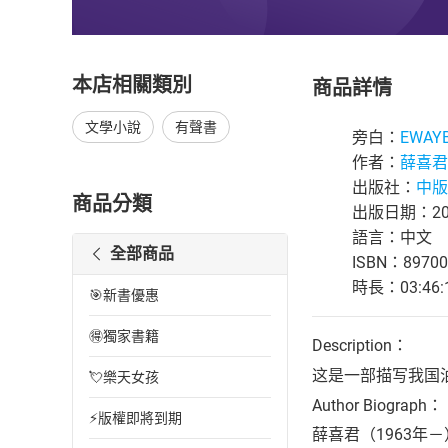
本店相關類別
商品詳情
文學小說
有聲書
旁白：
EWAY
作者：
薛喜君
出版社：
中版
商品分類
出版日期：202
語言：中文
全部商品
ISBN：89700
時長：03:46:
🎯新書優惠
🉐獨家書籍
Description：
这是一部描写我国
💘樂天女孩
Author Biograph：
⚡版權即將到期
薛喜君（1963