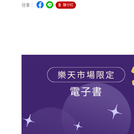
分享：
賺分紅