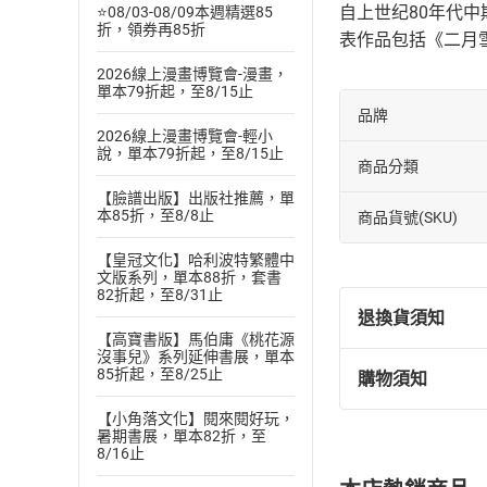
自上世纪80年代中
⭐08/03-08/09本週精選85
折，領券再85折
表作品包括《二月
2026線上漫畫博覽會-漫畫，
單本79折起，至8/15止
品牌
2026線上漫畫博覽會-輕小
說，單本79折起，至8/15止
商品分類
【臉譜出版】出版社推薦，單
本85折，至8/8止
商品貨號(SKU)
【皇冠文化】哈利波特繁體中
文版系列，單本88折，套書
82折起，至8/31止
退換貨須知
【高寶書版】馬伯庸《桃花源
沒事兒》系列延伸書展，單本
85折起，至8/25止
購物須知
退換貨規定：
(
一
)
依
消費
【小角落文化】閱來閱好玩，
暑期書展，單本82折，至
內容或一經提
8/16止
購書須知
定。