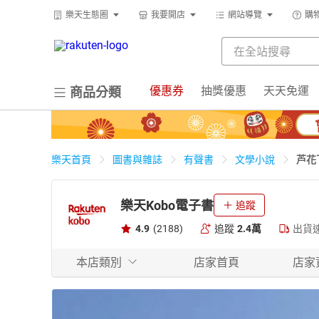
樂天生態圈
我要開店
網站導覽
購
優惠券
抽獎優惠
天天免運
商品分類
芦花
樂天首頁
圖書與雜誌
有聲書
文學小說
樂天Kobo電子書
追蹤
4.9
(2188)
追蹤
2.4萬
出貨
本店類別
店家首頁
店家