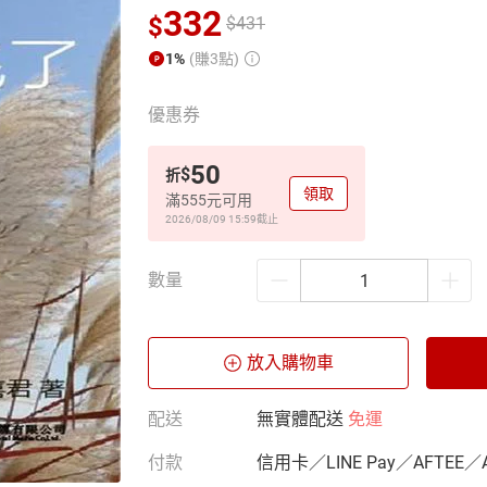
332
$
$
431
1%
(賺3點)
優惠券
50
$
折
領取
滿555元可用
2026/08/09 15:59
截止
數量
放入購物車
配送
無實體配送
免運
付款
信用卡／LINE Pay／AFTEE／