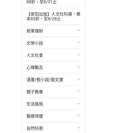
88折，至8/31止
【麥田出版】人文社科展，單
本85折，至8/29止
商業理財
文學小說
投資理財
人文社會
經濟/趨勢
歐美文學
心理勵志
財務/金融
日本文學
國際關係
漫畫/輕小說/圖文書
管理/領導
韓國文學
政治
心靈成長/情緒
親子教養
職場工作術
華文文學
社會科學
人際關係
輕小說
生活風格
成功法
經典文學
台灣/中國歷史
兩性關係
奇幻/科幻
教育現場
醫療保健
行銷/廣告
成長/家庭生活小說
日/韓歷史
心理學
愛情故事
兒童文學/故事
飲食/食譜
自然科普
傳記
懸疑/推理小說
其他歷史/史學
職場/社會寫實
兒童科普/學習
健身/美顏
健康/養生