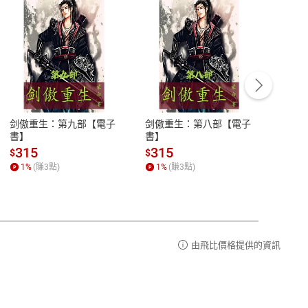
客服資訊
豫期
服務時間：週一到週五 10:00-12:00、
易解
13:00-17:00 (國定假日及例假日休息)
剑傲重生：第九部【電子
剑傲重生：第八部【電子
潜水史
品性
客服電話：0080-1857077
書】
書】
andari
al) Sc
請參
客服信箱：
聯絡店家
315
315
13
$
$
$
r【電
1
%
(賺
3
點)
1
%
(賺
3
點)
1
%
由飛比價格提供的資訊