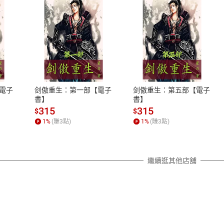
式
退換貨規範
、LINE PAY、AFTEE
本店是否提供消費者保護法七日猶
之權利，遽消費者保護法及通訊交
電子
剑傲重生：第一部【電子
剑傲重生：第五部【電子
除權合理例外情事適用準則，依商
書】
書】
質各有不同規定。詳細退換貨說明
315
315
$
$
照各商品說明。
1
%
(賺
3
點)
1
%
(賺
3
點)
詳細說明
繼續逛其他店舖