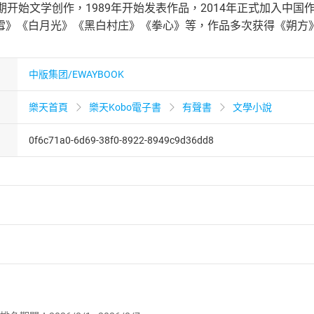
期开始文学创作，1989年开始发表作品，2014年正式加入中
雪》《白月光》《黑白村庄》《拳心》等，作品多次获得《朔方
中版集团/EWAYBOOK
樂天首頁
樂天Kobo電子書
有聲書
文學小說
0f6c71a0-6d69-38f0-8922-8949c9d36dd8
者保護法
第
19
條第
1
項後段
暨
通訊交易解除權合理例外情事適用
供即為完成之線上服務，經消費者事先同意始提供。」 之商品