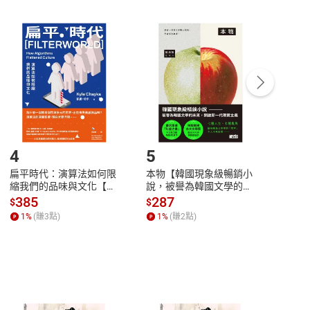
非以有形媒介提供之數位內容，消費者同意若訂購後
付款
方式
完成
訂單
中點選「瀏覽訂單明細」
>
「申請取消訂單
/
退
Payment
Complete
/退貨。
登入帳號，下載書籍後看書
4
5
6
扁平時代：演算法如何限
本物【韓國現象級暢銷小
蛋白
縮我們的品味與文化【電
說，被譽為韓國文學的未
版）─
子書】
來】【電子書】
秘密
385
287
24
$
$
$
一本
1
%
(賺
3
點)
1
%
(賺
2
點)
1
%