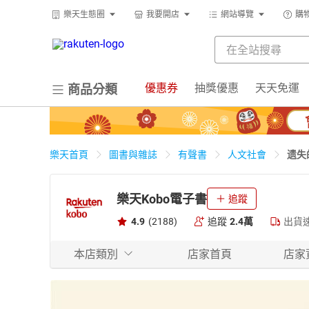
樂天生態圈
我要開店
網站導覽
購
優惠券
抽獎優惠
天天免運
商品分類
遗失
樂天首頁
圖書與雜誌
有聲書
人文社會
樂天Kobo電子書
追蹤
4.9
(2188)
追蹤
2.4萬
出貨
本店類別
店家首頁
店家