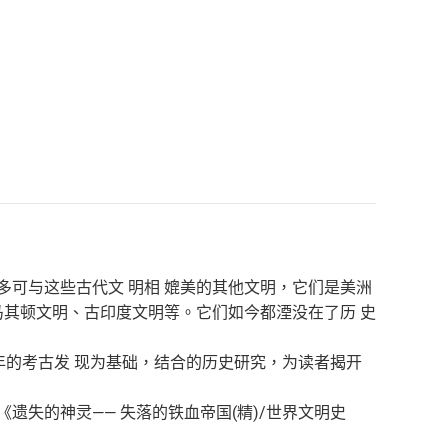
多可与这些古代文 明相 媲美的其他文明，它们是美洲
马其顿文明、古印度文明等。它们如今都湮没在了历 史
几年的考古发 现为基础，结合的历史研究，为读者揭开
遗失的神灵—— 失落的铁血帝国(精)/世界文明史