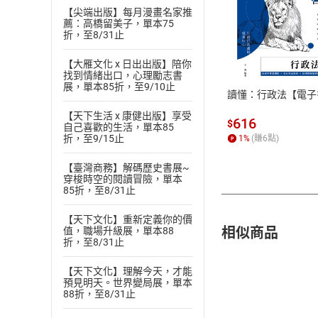
【尖端出版】每月漫畫名家推
薦：高橋留美子，單本75
付款方
折，至8/31止
【大雁文化 x 日出出版】陪你
ATM轉帳、信用卡
找到情緒出口，心理勵志書
展，單本85折，至9/10止
讀懂：行政法【電子
【天下生活 x 康健出版】享受
616
$
自己喜歡的生活，單本85
折，至9/15止
1
%
(賺
6
點)
【臺灣商務】解碼歷史書展~
穿梭時空的閱讀冒險，單本
85折，至8/31止
【天下文化】重新定義你的價
相似商品
值，職場升級展，單本88
折，至8/31止
【天下文化】理解今天，才能
預見明天。世界變局展，單本
88折，至8/31止