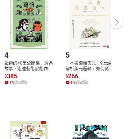
中點選「瀏覽訂單明細」
>
「申請取消訂單
/
退
Payment
Complete
/退貨。
登入帳號，下載書籍後看書
4
5
6
藝術的40堂公開課：透過
一本書讀懂美元：9堂課
本物
故事，走進藝術家創作現
解析美元邏輯，如何影響
說，
場，看藝術如何誕生、如
全球經濟和每個人的投資
來】
385
266
28
$
$
$
何形塑人類生活【電子
【電子書】
1
%
(賺
3
點)
1
%
(賺
2
點)
1
%
書】