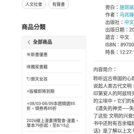
人文社會
有聲書
旁白：
施班瑜
作者：
马兆锋
出版社：
中文
商品分類
出版日期：202
語言：中文
全部商品
ISBN：89700
時長：12:27:
🎯新書優惠
🉐獨家書籍
内容简介：
聆听远古帝国的心
💘樂天女孩
说起人类古代文明
⚡版權即將到期
印第安人的阿兹特
的尘埃中，它们的
⭐08/03-08/09本週精選85
《遗失的神灵——失
折，領券再85折
了这些 文明的兴
2026線上漫畫博覽會-漫畫，
书中还附有百余幅精
單本79折起，至8/15止
话》是了解以上文 