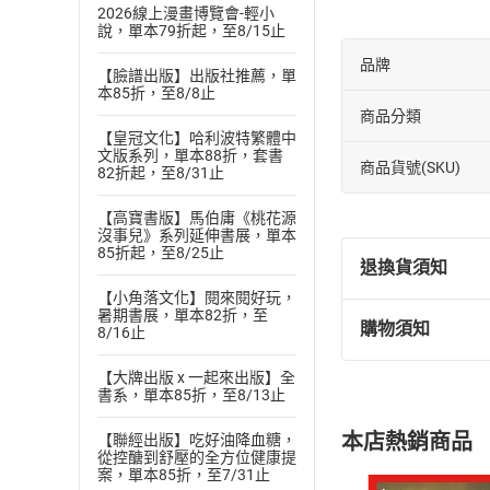
2026線上漫畫博覽會-輕小
說，單本79折起，至8/15止
品牌
【臉譜出版】出版社推薦，單
本85折，至8/8止
商品分類
【皇冠文化】哈利波特繁體中
文版系列，單本88折，套書
商品貨號(SKU)
82折起，至8/31止
【高寶書版】馬伯庸《桃花源
沒事兒》系列延伸書展，單本
85折起，至8/25止
退換貨須知
【小角落文化】閱來閱好玩，
暑期書展，單本82折，至
購物須知
8/16止
退換貨規定：
(
一
)
依
消費
【大牌出版 x 一起來出版】全
內容或一經提
書系，單本85折，至8/13止
購書須知
定。
本店熱銷商品
【聯經出版】吃好油降血糖，
(
二
)
消費者
從控醣到舒壓的全方位健康提
且已下載
/
存
案，單本85折，至7/31止
挑選
商