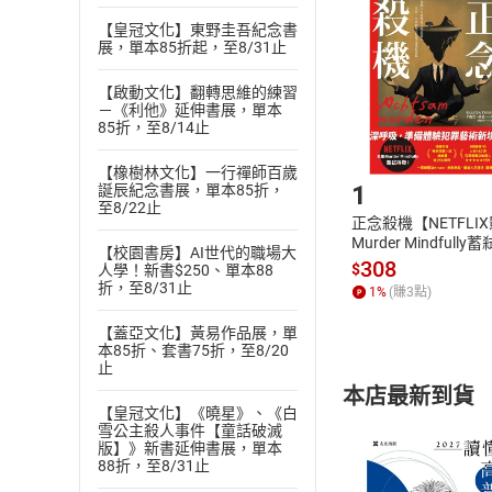
退貨方式：您
Choose
【皇冠文化】東野圭吾紀念書
貨」，本店鋪
展，單本85折起，至8/31止
請注意，樂天
購書後，
【啟動文化】翻轉思維的練習
－《利他》延伸書展，單本
85折，至8/14止
Step1
【橡樹林文化】一行禪師百歲
1
誕辰紀念書展，單本85折，
至8/22止
正念殺機【NETFLI
Murder Mindfully
【校園書房】AI世代的職場大
發】【電子書】
308
$
人學！新書$250、單本88
折，至8/31止
1
%
(賺
3
點)
【蓋亞文化】黃易作品展，單
本85折、套書75折，至8/20
止
本店最新到貨
【皇冠文化】《曉星》、《白
雪公主殺人事件【童話破滅
版】》新書延伸書展，單本
88折，至8/31止