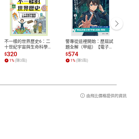
客服資訊
豫期
服務時間：週一到週五 10:00-12:00、
易解
13:00-17:00 (國定假日及例假日休息)
不一樣的世界歷史6：二
警專從這裡開始：歷屆試
理財周
品性
客服電話：0080-1857077
十世紀宇宙與生命科學大
題全解（甲組）【電子
去槓桿
進步【電子書】
書】
股 黃
請參
客服信箱：
聯絡店家
320
574
16
$
$
$
書】
1
%
(賺
3
點)
1
%
(賺
5
點)
1
%
由飛比價格提供的資訊