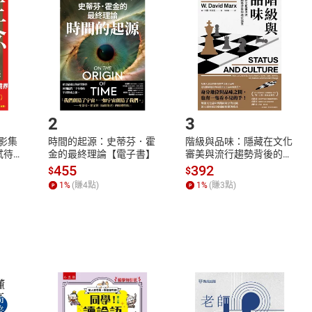
欲取消訂單或辦理退貨時，請登入樂天市場，並於「我的訂單」
Shopping cart
Login
將依您的申請進行審核，待審核通過後將為您辦理退款事宜。
市場須以整筆訂單為單位進行取消/退貨，恕無法以單支商品取消
如何開始使用？
.選擇閱讀載具
Step2.
2
3
X影集
時間的起源：史蒂芬．霍
階級與品味：隱藏在文化
蓄弒待
金的最終理論【電子書】
審美與流行趨勢背後的地
位渴望【電子書】
455
392
$
$
1
%
(賺
4
點)
1
%
(賺
3
點)