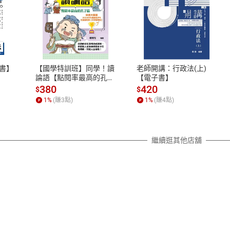
式
退換貨規範
、LINE PAY、AFTEE
本店是否提供消費者保護法七日猶
之權利，遽消費者保護法及通訊交
書】
【國學特訓班】同學！讀
老師開講：行政法(上)
除權合理例外情事適用準則，依商
論語【點閱率最高的孔子
【電子書】
篇】逗趣的文配圖情境式
質各有不同規定。詳細退換貨說明
380
420
$
$
講解，學習聖人老師和學
照各商品說明。
1
%
(賺
3
點)
1
%
(賺
4
點)
霸弟子的高情商，開拓人
詳細說明
生格局！【電子書】
繼續逛其他店舖