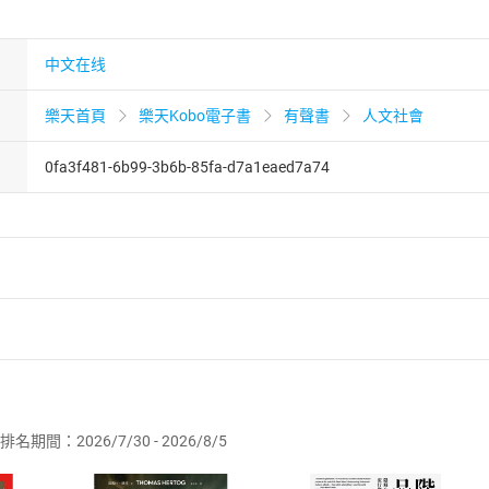
中文在线
樂天首頁
樂天Kobo電子書
有聲書
人文社會
0fa3f481-6b99-3b6b-85fa-d7a1eaed7a74
者保護法
第
19
條第
1
項後段
暨
通訊交易解除權合理例外情事適用
供即為完成之線上服務，經消費者事先同意始提供。」 之商品
排名期間：2026/7/30 - 2026/8/5
訂購本店鋪之商品即代表知悉本店鋪所銷售之商品為電子書，屬
取電子書，不得請求退貨退款。
品
放入
購物車
登入
帳號