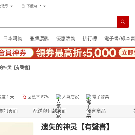
物教學
下載APP
日本購物
品牌旗艦
優惠活動
排行榜
電子書/紙本
的神灵【有聲書】
速度
1 天
回應率
57%
人氣店家
電子發票
資訊頁面
配送與付款頁面
所有商品
遗失的神灵【有聲書】