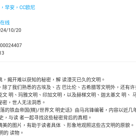
，早安，CC欧尼
在线
4/10/20
00024407
13
跳，揭开难以获知的秘密，解 读湮灭已久的文明。
，除了我们熟悉的古埃及、古 巴比伦、古希腊等文明外，还有许
克文 明、玛雅文明、印加文明，以及赫梯文明、迦太基文 明、 
秘密，世人无法洞悉。
落的铁血帝国(精)/世界文 明史话》由马兆锋编著，内容以近
衰史，与读 者一起寻找这些秘密背后的真相。
美的图片，有助于读者具体 、形象地观照这些古文明的原貌。《
明的 读物。