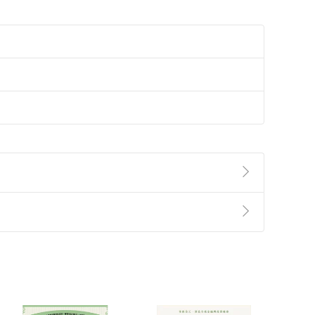
準則
第
2
條第
5
款之規定，「非以有形媒介提供之數位
，不適用消保法第
19
條第
1
項七日內無條件退貨之規
非以有形媒介提供之數位內容，消費者同意若訂購後
付款
方式
完成
訂單