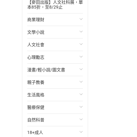
【麥田出版】人文社科展，單
本85折，至8/29止
商業理財
文學小說
投資理財
人文社會
經濟/趨勢
歐美文學
心理勵志
財務/金融
日本文學
國際關係
漫畫/輕小說/圖文書
管理/領導
韓國文學
政治
心靈成長/情緒
親子教養
職場工作術
華文文學
社會科學
人際關係
輕小說
生活風格
成功法
經典文學
台灣/中國歷史
兩性關係
奇幻/科幻
教育現場
醫療保健
行銷/廣告
成長/家庭生活小說
日/韓歷史
心理學
愛情故事
兒童文學/故事
飲食/食譜
自然科普
傳記
懸疑/推理小說
其他歷史/史學
職場/社會寫實
兒童科普/學習
健身/美顏
健康/養生
18+成人
商務/商學
科幻/奇幻小說
法律
懸疑/推理
育兒百科
運動/遊戲
常見疾病
生物科學