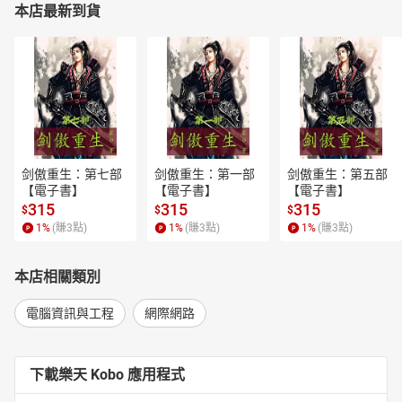
透過本書你可以輕鬆地踏入 AWS CDK 的世界， 裡面有許多的範例
本店最新到貨
可以涵蓋你日常的實用情境， 讓你除了學 AWS CDK 之外還可以學
AWS 架構， 體驗到 AWS CDK 的強大之處， 為你增加硬技能。
－－Neil Kuan / AWS Community Builder
Cloud Engineer, Cathay FHC established Digital, Data & Technology
(DDT)
剑傲重生：第七部
剑傲重生：第一部
剑傲重生：第五部
【電子書】
【電子書】
【電子書】
315
315
315
$
$
$
1
%
(賺
3
點)
1
%
(賺
3
點)
1
%
(賺
3
點)
本店相關類別
電腦資訊與工程
網際網路
下載樂天 Kobo 應用程式