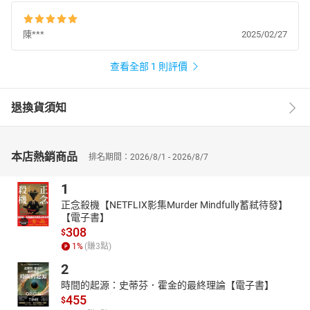
學習一款新的軟體，最令人擔憂的往往是閱讀英文文件所需大量耗
費的時間。
陳***
2025/02/27
全亞洲第一本 CDK 中文書，用中文帶你快速上手、學習撰寫 AWS
CDK。
查看全部 1 則評價
☛一步一腳印
從使用 AWS CDK 指令開始，以新手角度出發，透過 Code Review 的
形式，帶你理解每一行 Code 代表的意義，一步一步帶領你走入學習
退換貨須知
AWS CDK 的大門。
☛高實用性的工具書
本書內容囊括多種因應工作場景可能須開發的主題，讀者可將本書
本店熱銷商品
排名期間：2026/8/1 - 2026/8/7
當作工具書，依據使用情境找到合適的章節並直接參考取用。
1
☛自動化部署 LAMP（Linux、Apache、MariaDB、PHP）叢集
正念殺機【NETFLIX影集Murder Mindfully蓄弒待發】
對於大多數的開發者來說，親手製作可自動化部署的 LAMP 伺服器
【電子書】
並非一件容易的事情，本書針對 LAMP 的自動化部署提供詳盡的解
308
$
說，讓閱讀後的你也能輕鬆使用 EC2 打造高可用可自動部署的
1
%
(賺
3
點)
LAMP 伺服器叢集。
2
☛在 AWS 上部署 Docker 容器解決方案
時間的起源：史蒂芬．霍金的最終理論【電子書】
在 AWS 上有多種 Docker 容器解決方案，在什麼狀況下要使用 ECS
455
$
或是 EKS，讓你傻傻分不清楚嗎？本書將以入門等級的簡單範例，