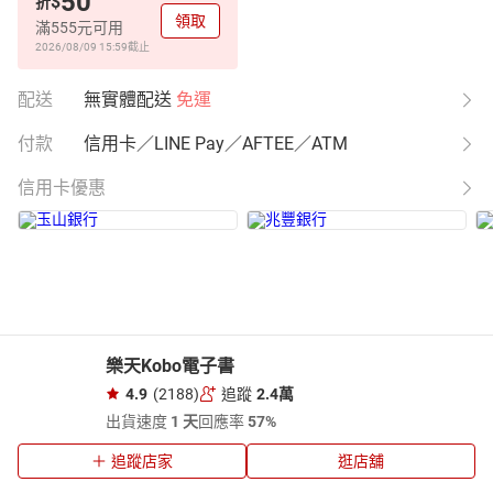
50
$
折
領取
滿555元可用
2026/08/09 15:59
截止
配送
無實體配送
免運
付款
信用卡／LINE Pay／AFTEE／ATM
信用卡優惠
樂天Kobo電子書
4.9
(2188)
追蹤
2.4萬
出貨速度
1 天
回應率
57%
追蹤店家
逛店舖