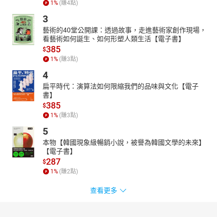
1
%
(賺
4
點)
協助讀者理解 ECS 與 EKS 兩種服務，並教會你如何根據應用情境挑
3
選合適的容器部署解決方法。
藝術的40堂公開課：透過故事，走進藝術家創作現場，
☛開發自動部署的 CDK Construct Library
看藝術如何誕生、如何形塑人類生活【電子書】
寫出好用的程式後分享給更多人吧！
385
$
教你如何從無到有寫一個自己的 CDK Construct Library，無論運用
1
%
(賺
3
點)
在開源貢獻、公司專案或私人案件，成為自己 Library 自己開發的技
4
術達人。
扁平時代：演算法如何限縮我們的品味與文化【電子
【好評推薦】
書】
本書將會是華人社群裡面最珍貴的 CDK 參考書之一， 期待越來越多
385
$
人可以透過這本書一窺 CDK 的奧妙， 並且跟著 Clarence 一起學
1
%
(賺
3
點)
習， 讓再複雜的 Cloud 也都可以在自己的 IDE 開發環境裡面自由定
5
義與掌握。
本物【韓國現象級暢銷小說，被譽為韓國文學的未來】
－－Pahud Hsieh / Pahud Dev Youtube頻道主
【電子書】
Clarence 在本書中由簡入深、逐一搭配一個個的場景案例，且細心
287
$
繪製情境架構圖、配合著場景案例整理範例程式碼，帶大家一步一
1
%
(賺
2
點)
步上手 AWS CDK。
查看更多
－－Ernest Chiang / AWS Community Hero
Director of Product & Technology Integration, PAFERS Tech