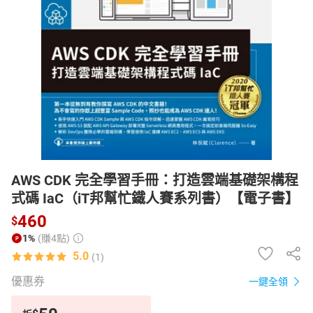
日本購物
電子/紙本書
HOT
AWS CDK 完全學習手冊：打造雲端基礎架構程
式碼 IaC（iT邦幫忙鐵人賽系列書）【電子書】
460
$
1%
(賺4點)
5.0
(1)
優惠券
一鍵全領