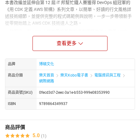
本書改編並延伸自第 12 屆 iT 邦幫忙鐵人賽獲得 DevOps 組冠軍的
《用 CDK 定義 AWS 架構》系列文章，以簡單、好讀的行文風格詳
述技術細節，並提供完整的程式碼範例與說明，一步一步帶領新手
從零開始踏上 AWS CDK 技術達人之路。
一般而言，在 AWS 上部署雲端基礎架構有兩種做法：使用 AWS
CloudFormation、或直接使用 AWS 管理主控台 (AWS Management
查看更多
Console) 手動建置。
在 2019 年時，AWS 推出了全新的開發套件 AWS Cloud
Development Kit (AWS CDK)，透過利用 AWS CDK 套件，開發者可
品牌
博碩文化
以定義整個雲端基礎架構使用程式的方法，同時提升可讀性，並可
撰寫測試程式來減少失誤的可能性，此外，還可以達到快速複製的
商品分類
樂天首頁
樂天Kobo電子書
電腦資訊與工程
效果。
網際網路
然而，目前為止 AWS CDK 最美中不足的一點，便是可利用的中文資
商品貨號(SKU)
0fecd3d7-2eec-3a1e-b553-999e08353990
源仍相當稀少，因此本書希望以新手開發者的角度出發，用熟悉的
中文伴隨大家走過艱辛的前段上手過程，本書內容將會使用 AWS 管
ISBN
9789864349937
理主控台配合 AWS CDK 程式，使用交互比對的方式協助讀者裡解、
並從入門到精通 AWS CDK。
【書籍特色】
商品評價
☛中文書籍
5.0
(1)