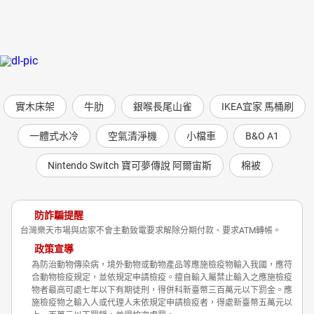
實木床架
牛肋
銀喉長尾山雀
IKEA宜家 馬桶刷
一體式水冷
空氣清淨機
小檔車
B&O A1
Nintendo Switch 寶可夢傳說 阿爾宙斯
棉被
防詐騙提醒
台灣樂天市場與店家不會主動致電要求解除分期付款、要求ATM轉帳。
政策宣導
為防治動物傳染病，境外動物或動物產品等應施檢疫物輸入我國，應符
合動物檢疫規定，並依規定申請檢疫。擅自輸入屬禁止輸入之應施檢疫
物者最高可處七年以下有期徒刑，得併科新臺幣三百萬元以下罰金。應
施檢疫物之輸入人或代理人未依規定申請檢疫者，得處新臺幣五萬元以