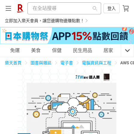
登入
立即加入樂天會員，讓您邊購物邊賺點數！
購物網分類
免運
美食
保健
民生用品
居家
3C
樂天首頁
圖書與雜誌
電子書
電腦資訊與工程
AWS
天天免運
美食蛋糕
養生保健
民生用品
居家生活
3C家電
運動休閒
親子玩具
女裝
男裝
化妝保養
情趣用品