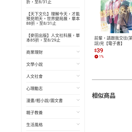
折，至8/31止
付款方
【天下文化】理解今天，才能
預見明天。世界變局展，單本
88折，至8/31止
ATM轉帳、信用卡
【麥田出版】人文社科展，單
前輩，請跟我交往(第
本85折，至8/29止
話)完【電子書】
39
$
商業理財
1
%
文學小說
投資理財
人文社會
經濟/趨勢
歐美文學
心理勵志
財務/金融
日本文學
國際關係
相似商品
漫畫/輕小說/圖文書
管理/領導
韓國文學
政治
心靈成長/情緒
親子教養
職場工作術
華文文學
社會科學
人際關係
輕小說
生活風格
成功法
經典文學
台灣/中國歷史
兩性關係
奇幻/科幻
教育現場