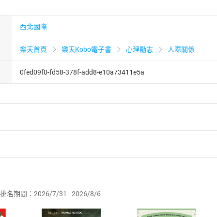
西北國際
樂天首頁
樂天Kobo電子書
心理勵志
人際關係
0fed09f0-fd58-378f-add8-e10a73411e5a
者保護法
第
19
條第
1
項後段
暨
通訊交易解除權合理例外情事適用
供即為完成之線上服務，經消費者事先同意始提供。」 之商品
排名期間：2026/7/31 - 2026/8/6
訂購本店鋪之商品即代表知悉本店鋪所銷售之商品為電子書，屬
取電子書，不得請求退貨退款。
品
放入
購物車
登入
帳號