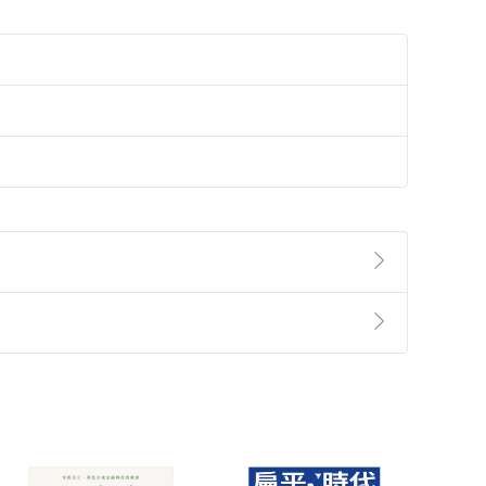
準則
第
2
條第
5
款之規定，「非以有形媒介提供之數位
，不適用消保法第
19
條第
1
項七日內無條件退貨之規
非以有形媒介提供之數位內容，消費者同意若訂購後
付款
方式
完成
訂單