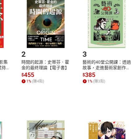
欲取消訂單或辦理退貨時，請登入樂天市場，並於「我的訂單」
Shopping cart
Login
將依您的申請進行審核，待審核通過後將為您辦理退款事宜。
市場須以整筆訂單為單位進行取消/退貨，恕無法以單支商品取消
如何開始使用？
.選擇閱讀載具
Step2.
2
3
X影集
時間的起源：史蒂芬．霍
藝術的40堂公開課：透過
蓄弒待
金的最終理論【電子書】
故事，走進藝術家創作現
場，看藝術如何誕生、如
455
385
$
$
何形塑人類生活【電子
1
%
(賺
4
點)
1
%
(賺
3
點)
書】