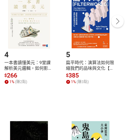
中點選「瀏覽訂單明細」
>
「申請取消訂單
/
退
Payment
Complete
/退貨。
登入帳號，下載書籍後看書
4
5
6
一本書讀懂美元：9堂課
扁平時代：演算法如何限
本物
解析美元邏輯，如何影響
縮我們的品味與文化【電
說，
全球經濟和每個人的投資
子書】
來】
266
385
28
$
$
$
【電子書】
1
%
(賺
2
點)
1
%
(賺
3
點)
1
%