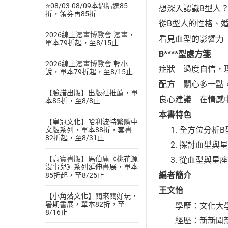
⭐08/03-08/09本週精選85
想深入認識B型人
折，領券再85折
從B型人的性格、
2026線上漫畫博覽會-漫畫，
看見血型的影響力
單本79折起，至8/15止
B****型處方箋
2026線上漫畫博覽會-輕小
症狀 過度自信，
說，單本79折起，至8/15止
配方 關心多一點
【臉譜出版】出版社推薦，單
良心建議 在情感
本85折，至8/8止
本書特色
【皇冠文化】哈利波特繁體中
全方位分析B
文版系列，單本88折，套書
82折起，至8/31止
探討血型與星
【高寶書版】馬伯庸《桃花源
從血型與星座
沒事兒》系列延伸書展，單本
編者簡介
85折起，至8/25止
王文怡
【小角落文化】閱來閱好玩，
暑期書展，單本82折，至
學歷：文化大學
8/16止
經歷：新新聞雜誌