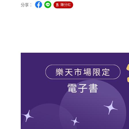
分享：
賺分紅