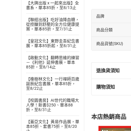
【大牌出版 x 一起來出版】全
書系，單本85折，至8/13止
品牌
【聯經出版】吃好油降血糖，
從控醣到舒壓的全方位健康提
案，單本85折，至7/31止
商品分類
【皇冠文化】東野圭吾紀念書
商品貨號(SKU)
展，單本85折起，至8/31止
【啟動文化】翻轉思維的練習
－《利他》延伸書展，單本
85折，至8/14止
退換貨須知
【橡樹林文化】一行禪師百歲
誕辰紀念書展，單本85折，
購物須知
至8/22止
退換貨規定：
(
一
)
依
消費
【校園書房】AI世代的職場大
內容或一經提
人學！新書$250、單本88
折，至8/31止
購書須知
定。
本店熱銷商品
(
二
)
消費者
【蓋亞文化】黃易作品展，單
且已下載
/
存
本85折、套書75折，至8/20
挑選
商