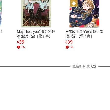
式
退換貨規範
、LINE PAY、AFTEE
本店是否提供消費者保護法七日猶
之權利，遽消費者保護法及通訊交
6
May I help you? 漸近戀愛
王弟殿下深深溺愛轉生者
除權合理例外情事適用準則，依商
物語(第5話)【電子書】
(第4話)【電子書】
質各有不同規定。詳細退換貨說明
39
39
$
$
照各商品說明。
1
%
1
%
詳細說明
繼續逛其他店舖