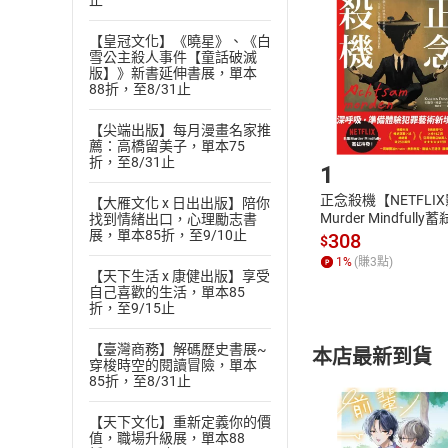
止
退貨方式：您
Choose
貨」，本店鋪
【皇冠文化】《曉星》、《白
雪公主殺人事件【童話破滅
請注意，樂天
版】》新書延伸書展，單本
購書後，
88折，至8/31止
【尖端出版】每月漫畫名家推
Step1
薦：高橋留美子，單本75
折，至8/31止
1
正念殺機【NETFLI
【大雁文化 x 日出出版】陪你
Murder Mindfully
找到情緒出口，心理勵志書
展，單本85折，至9/10止
發】【電子書】
308
$
1
%
(賺
3
點)
【天下生活 x 康健出版】享受
自己喜歡的生活，單本85
折，至9/15止
【臺灣商務】解碼歷史書展~
本店最新到貨
穿梭時空的閱讀冒險，單本
85折，至8/31止
【天下文化】重新定義你的價
值，職場升級展，單本88