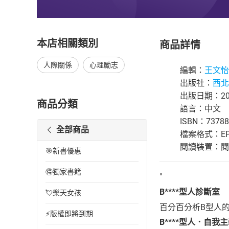
本店相關類別
商品詳情
人際關係
心理勵志
編輯：
王文怡
出版社：
西北
出版日期：201
商品分類
語言：中文
ISBN：73788
全部商品
檔案格式：EP
閱讀裝置：閱讀器
🎯新書優惠
🉐獨家書籍
"
B****型人診斷室
💘樂天女孩
百分百分析B型人
⚡版權即將到期
B****型人．自