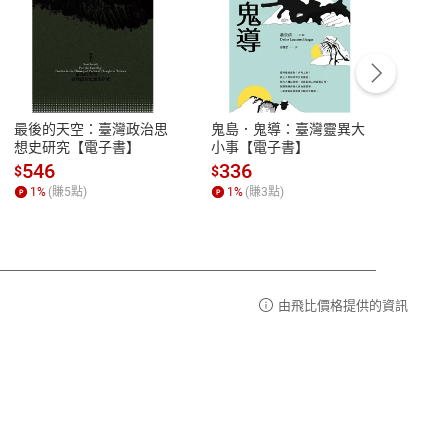
客服資訊
豫期
服務時間：週一到週五 10:00-12:00、
易解
13:00-17:00 (國定假日及例假日休息)
最後的天空：臺灣政治思
鬼島．鬼導：臺灣靈異大
中西
品性
客服電話：0080-1857077
想史研究【電子書】
小事【電子書】
子書
請參
客服信箱：
聯絡店家
546
336
32
$
$
$
1
%
(賺
5
點)
1
%
(賺
3
點)
1
%
由飛比價格提供的資訊