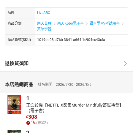
情境對話：來烤肉吧！
繞著地球玩：貴族的度假勝地—葡萄牙里維埃拉
品牌
LiveABC
人物側寫：希臘怪物—NBA球星「字母哥」
商品分類
樂天首頁
樂天Kobo電子書
語言學習/考試用書
食物與文化：香菜派 vs. 反香菜派—你支持哪一方？
英語學習
議題探討：非同質化代幣面面觀
主題式寫作：一個難忘的事件
商品貨號(SKU)
1019dd08-d76b-3841-a664-1c904ec43cfa
★電子書無提供點讀功能及互動學習軟體下載。
退換貨須知
本店熱銷商品
排名期間：2026/7/30 - 2026/8/5
1
正念殺機【NETFLIX影集Murder Mindfully蓄弒待發】
【電子書】
308
$
1
%
(賺
3
點)
2