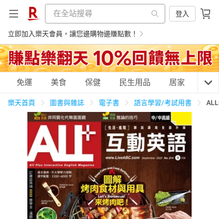
登入
立即加入樂天會員，讓您邊購物邊賺點數！
購物網分類
免運
美食
保健
民生用品
居家
3C
樂天首頁
圖書與雜誌
電子書
語言學習/考試用書
AL
天天免運
美食蛋糕
養生保健
民生用品
居家生活
3C家電
運動休閒
親子玩具
女裝
男裝
化妝保養
情趣用品