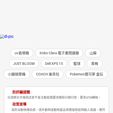
uv直噴機
Kobo Clara 電子書閱讀器
山蘇
JUST BLOOM
Dell XPS 15
籃球
青梅
小腿按摩機
COACH 後背包
Pokemon寶可夢 盒玩
防詐騙提醒
台灣樂天市場與店家不會主動致電要求解除分期付款、要求ATM轉帳。
政策宣導
為防治動物傳染病，境外動物或動物產品等應施檢疫物輸入我國，應符