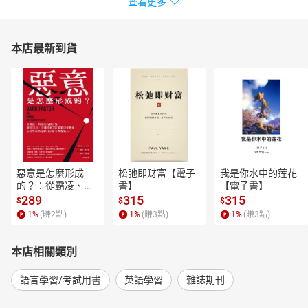
查看更多
本店最新到貨
惡意是怎麼形成
松弛即财富【電子
我是你水中的莲花
的？：從霸凌、劈
書】
【電子書】
腿到仇恨言論，歷
289
315
315
$
$
$
時15年、全球超過
1
%
(賺
2
點)
1
%
(賺
3
點)
1
%
(賺
3
點)
250萬筆研究數
據，心理學家教你
揪出身邊有問題的
本店相關類別
人！【電子書】
語言學習/考試用書
英語學習
雜誌期刊