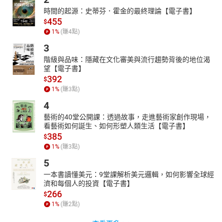
時間的起源：史蒂芬．霍金的最終理論【電子書】
455
$
1
%
(賺
4
點)
3
階級與品味：隱藏在文化審美與流行趨勢背後的地位渴
望【電子書】
392
$
1
%
(賺
3
點)
4
藝術的40堂公開課：透過故事，走進藝術家創作現場，
看藝術如何誕生、如何形塑人類生活【電子書】
385
$
1
%
(賺
3
點)
5
一本書讀懂美元：9堂課解析美元邏輯，如何影響全球經
濟和每個人的投資【電子書】
266
$
1
%
(賺
2
點)