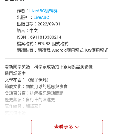
作者：
LiveABC編輯群
出版社：
LiveABC
出版日期：2022/09/01
語言：中文
ISBN：6911813300214
檔案格式：EPUB3-固式格式
閱讀裝置：閱讀器, Android應用程式, iOS應用程式
看新聞學英語：科學家成功拍下銀河系黑洞影像
熱門話題字
文學花園：〈傻子伊凡〉
節慶文化：關於月球的迷思與事實
會話百分百：排解視訊通話問題
歷史起源：自行車的演進史
寫作練習：翻譯寫作
英文慣用語
閱讀素養專欄：如何提升專注力
動物奇觀：歌帶鵐求偶的隨機歌曲清單
查看更多
CNN News：高科技健身器材實現居家鍛鍊