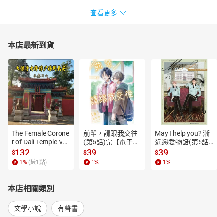
查看更多
本店最新到貨
The Female Corone
前輩，請跟我交往
May I help you? 漸
r of Dali Temple Vo
(第6話)完【電子
近戀愛物語(第5話)
l.6【有聲書】
書】
【電子書】
132
39
39
$
$
$
1
%
(賺
1
點)
1
%
1
%
本店相關類別
文學小說
有聲書