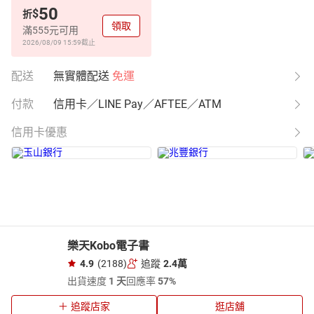
50
$
折
領取
滿555元可用
2026/08/09 15:59
截止
配送
無實體配送
免運
付款
信用卡／LINE Pay／AFTEE／ATM
信用卡優惠
樂天Kobo電子書
4.9
(2188)
追蹤
2.4萬
出貨速度
1 天
回應率
57%
追蹤店家
逛店舖