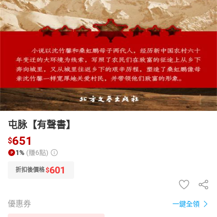
日本購物
電子/紙本書
HOT
屯脉【有聲書】
651
$
1%
(賺6點)
601
$
折扣後價格
優惠券
一鍵全領