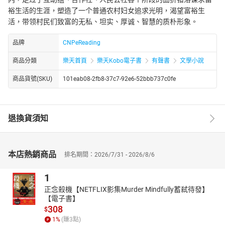
裕生活的生涯，塑造了一个普通农村妇女追求光明，渴望富裕生
活，带领村民们致富的无私、坦实、厚诚、智慧的质朴形象。
品牌
CNPeReading
商品分類
樂天首頁
樂天Kobo電子書
有聲書
文學小說
商品貨號(SKU)
101eab08-2fb8-37c7-92e6-52bbb737c0fe
退換貨須知
本店熱銷商品
排名期間：2026/7/31 - 2026/8/6
1
正念殺機【NETFLIX影集Murder Mindfully蓄弒待發】
【電子書】
308
$
1
%
(賺
3
點)