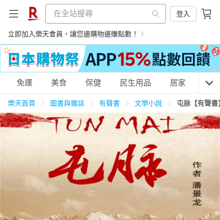
登入
立即加入樂天會員，讓您邊購物邊賺點數！
購物網分類
免運
美食
保健
民生用品
居家
3C
樂天首頁
圖書與雜誌
有聲書
文學小說
屯脉【有聲書
天天免運
美食蛋糕
養生保健
民生用品
居家生活
3C家電
運動休閒
親子玩具
女裝
男裝
化妝保養
情趣用品