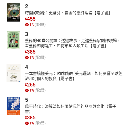
2
時間的起源：史蒂芬．霍金的最終理論【電子書】
455
$
1
%
(賺
4
點)
3
藝術的40堂公開課：透過故事，走進藝術家創作現場，
看藝術如何誕生、如何形塑人類生活【電子書】
385
$
1
%
(賺
3
點)
4
一本書讀懂美元：9堂課解析美元邏輯，如何影響全球經
濟和每個人的投資【電子書】
266
$
1
%
(賺
2
點)
5
扁平時代：演算法如何限縮我們的品味與文化【電子
書】
385
$
1
%
(賺
3
點)