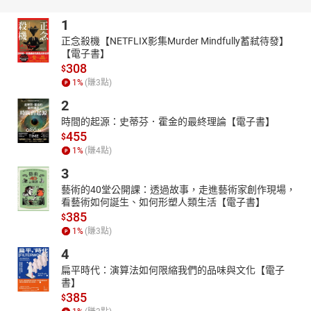
1
正念殺機【NETFLIX影集Murder Mindfully蓄弒待發】
【電子書】
308
$
1
%
(賺
3
點)
2
時間的起源：史蒂芬．霍金的最終理論【電子書】
455
$
1
%
(賺
4
點)
3
藝術的40堂公開課：透過故事，走進藝術家創作現場，
看藝術如何誕生、如何形塑人類生活【電子書】
385
$
1
%
(賺
3
點)
4
扁平時代：演算法如何限縮我們的品味與文化【電子
書】
385
$