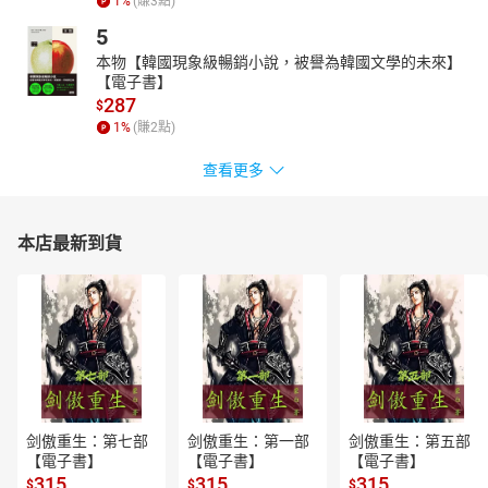
1
%
(賺
3
點)
5
本物【韓國現象級暢銷小說，被譽為韓國文學的未來】
【電子書】
287
$
1
%
(賺
2
點)
查看更多
本店最新到貨
剑傲重生：第七部
剑傲重生：第一部
剑傲重生：第五部
【電子書】
【電子書】
【電子書】
315
315
315
$
$
$