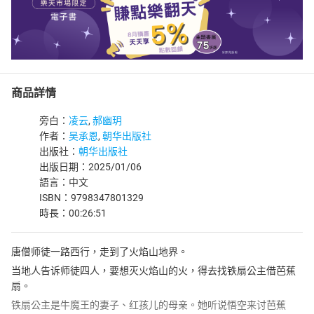
商品詳情
旁白：
凌云
,
郝幽玥
作者：
吴承恩
,
朝华出版社
出版社：
朝华出版社
出版日期：2025/01/06
語言：中文
ISBN：9798347801329
時長：00:26:51
唐僧师徒一路西行，走到了火焰山地界。
当地人告诉师徒四人，要想灭火焰山的火，得去找铁扇公主借芭蕉
扇。
铁扇公主是牛魔王的妻子、红孩儿的母亲。她听说悟空来讨芭蕉