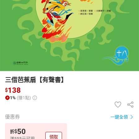
日本購物
電子/紙本書
HOT
三借芭蕉扇【有聲書】
138
$
1%
(賺1點)
優惠券
一鍵全領
50
$
折
領取
滿555元可用