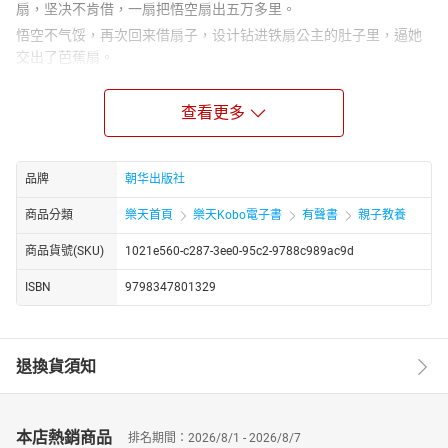
扇，坚决不肯借，一扇把悟空扇出五万多里。
悟空不气馁，再次回来借扇子，设计钻进铁扇公主的肚子里，逼她
交出了芭蕉扇。
可铁扇公主给的是假芭蕉扇，结果火越扇越旺。悟空又去找牛魔
王，碰巧牛魔王出去赴宴。悟空趁机偷来牛魔王的坐骑，变成牛魔
查看更多
王的样子，从铁扇公主那里骗走了真扇子。
牛魔王得知后，变成猪八戒的样子，又从悟空那里把扇子骗了回
去。两人大战，众天神都来帮助孙悟空，终于降住了牛魔王。
品牌
朝华出版社
悟空从铁扇公主那儿拿到芭蕉扇，扇灭了火焰山上的火。师徒四人
商品分類
樂天首頁
樂天Kobo電子書
有聲書
親子教養
继续前行。
商品貨號(SKU)
1021e560-c287-3ee0-95c2-9788c989ac9d
ISBN
9798347801329
退換貨須知
本店熱銷商品
排名期間：2026/8/1 - 2026/8/7