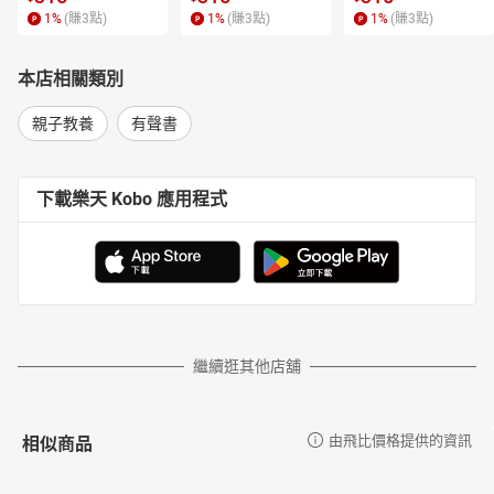
1
%
(賺
3
點)
1
%
(賺
3
點)
1
%
(賺
3
點)
本店相關類別
親子教養
有聲書
下載樂天 Kobo 應用程式
繼續逛其他店舖
相似商品
由飛比價格提供的資訊