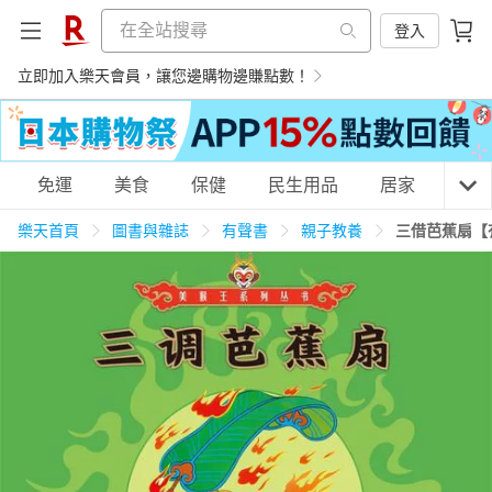
登入
立即加入樂天會員，讓您邊購物邊賺點數！
購物網分類
免運
美食
保健
民生用品
居家
3C
樂天首頁
圖書與雜誌
有聲書
親子教養
三借芭蕉扇【
天天免運
美食蛋糕
養生保健
民生用品
居家生活
3C家電
運動休閒
親子玩具
女裝
男裝
化妝保養
情趣用品