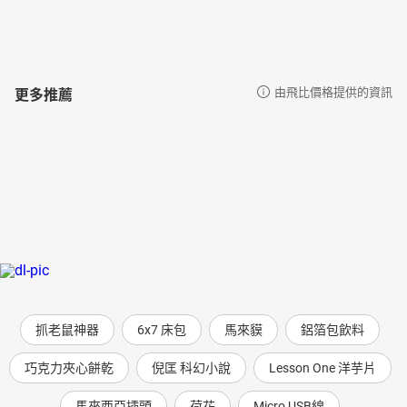
更多推薦
由飛比價格提供的資訊
抓老鼠神器
6x7 床包
馬來貘
鋁箔包飲料
巧克力夾心餅乾
倪匡 科幻小說
Lesson One 洋芋片
馬來西亞插頭
荷花
Micro USB線