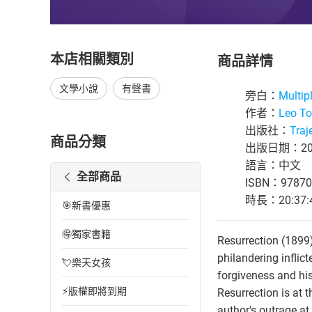
本店相關類別
商品詳情
文學小說
有聲書
旁白：
Multip
作者：
Leo To
出版社：
Traj
商品分類
出版日期：201
語言：中文
全部商品
ISBN：97870
時長：20:37:
🎯新書優惠
🉐獨家書籍
Resurrection (1899) 
philandering inflic
💘樂天女孩
forgiveness and his
⚡版權即將到期
Resurrection is at t
author's outrage at 