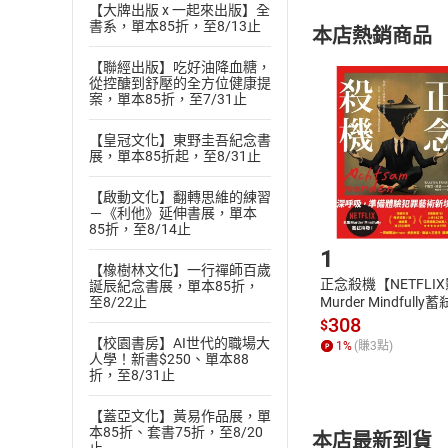
【大牌出版 x 一起來出版】全
購書須知
定。
書系，單本85折，至8/13止
本店熱銷商品
(
二
)
消費者
且已下載
/
存
【聯經出版】吃好油降血糖，
挑選
商
從控醣到舒壓的全方位健康提
退貨方式：您
案，單本85折，至7/31止
Choose
貨」，本店鋪
【皇冠文化】東野圭吾紀念書
請注意，樂天
展，單本85折起，至8/31止
購書後，
【啟動文化】翻轉思維的練習
－《利他》延伸書展，單本
Step1
85折，至8/14止
1
【橡樹林文化】一行禪師百歲
正念殺機【NETFLI
誕辰紀念書展，單本85折，
Murder Mindfully
至8/22止
發】【電子書】
308
$
【校園書房】AI世代的職場大
1
%
(賺
3
點)
人學！新書$250、單本88
折，至8/31止
【蓋亞文化】黃易作品展，單
本85折、套書75折，至8/20
本店最新到貨