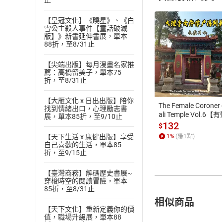
止
【皇冠文化】《曉星》、《白
雪公主殺人事件【童話破滅
版】》新書延伸書展，單本
88折，至8/31止
付款方
【尖端出版】每月漫畫名家推
薦：高橋留美子，單本75
折，至8/31止
ATM轉帳、信用卡
【大雁文化 x 日出出版】陪你
The Female Coroner 
找到情緒出口，心理勵志書
ali Temple Vol.6【
展，單本85折，至9/10止
書】
132
$
【天下生活 x 康健出版】享受
1
%
(賺
1
點)
自己喜歡的生活，單本85
折，至9/15止
【臺灣商務】解碼歷史書展~
穿梭時空的閱讀冒險，單本
85折，至8/31止
相似商品
【天下文化】重新定義你的價
值，職場升級展，單本88