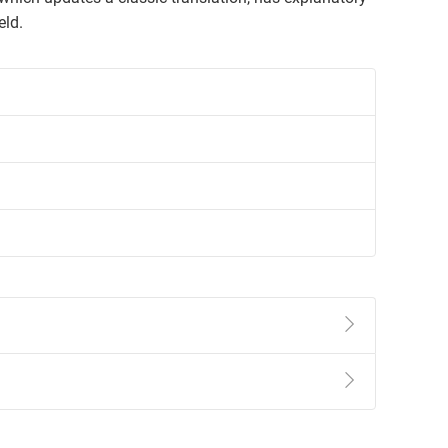
eld.
準則
第
2
條第
5
款之規定，「非以有形媒介提供之數位
，不適用消保法第
19
條第
1
項七日內無條件退貨之規