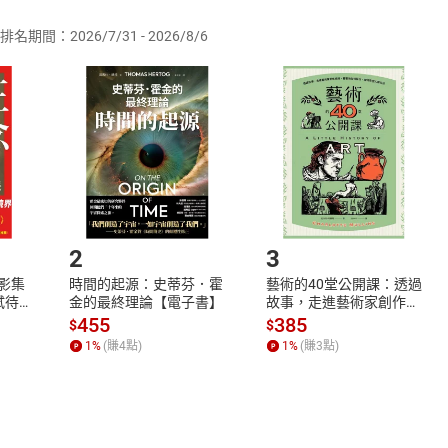
排名期間：2026/7/31 - 2026/8/6
訂購本店鋪之商品即代表知悉本店鋪所銷售之商品為電子書，屬
取電子書，不得請求退貨退款。
品
放入
購物車
登入
帳號
欲取消訂單或辦理退貨時，請登入樂天市場，並於「我的訂單」
Shopping cart
Login
將依您的申請進行審核，待審核通過後將為您辦理退款事宜。
市場須以整筆訂單為單位進行取消/退貨，恕無法以單支商品取消
如何開始使用？
.選擇閱讀載具
Step2.
2
3
X影集
時間的起源：史蒂芬．霍
藝術的40堂公開課：透過
蓄弒待
金的最終理論【電子書】
故事，走進藝術家創作現
場，看藝術如何誕生、如
455
385
$
$
何形塑人類生活【電子
1
%
(賺
4
點)
1
%
(賺
3
點)
書】