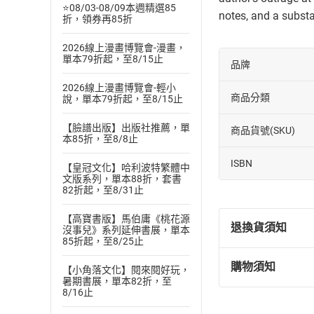
⭐08/03-08/09本週精選85
notes, and a substa
折，領券再85折
2026線上漫畫博覽會-漫畫，
單本79折起，至8/15止
品牌
2026線上漫畫博覽會-輕小
商品分類
說，單本79折起，至8/15止
【臉譜出版】出版社推薦，單
商品貨號(SKU)
本85折，至8/8止
ISBN
【皇冠文化】哈利波特繁體中
文版系列，單本88折，套書
82折起，至8/31止
【高寶書版】馬伯庸《桃花源
退換貨須知
沒事兒》系列延伸書展，單本
85折起，至8/25止
購物須知
【小角落文化】閱來閱好玩，
退換貨規定：
暑期書展，單本82折，至
(
一
)
依
消費
8/16止
內容或一經提