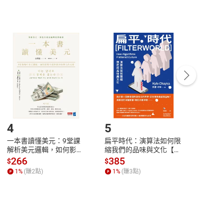
非以有形媒介提供之數位內容，消費者同意若訂購後
付款
方式
完成
訂單
中點選「瀏覽訂單明細」
>
「申請取消訂單
/
退
Payment
Complete
/退貨。
登入帳號，下載書籍後看書
4
5
6
一本書讀懂美元：9堂課
扁平時代：演算法如何限
本物
解析美元邏輯，如何影響
縮我們的品味與文化【電
說，
全球經濟和每個人的投資
子書】
來】
266
385
28
$
$
$
【電子書】
1
%
(賺
2
點)
1
%
(賺
3
點)
1
%