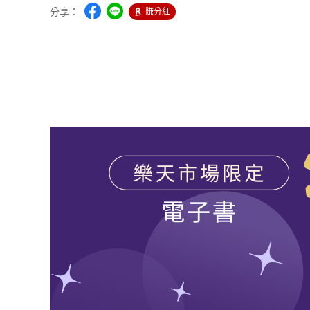
分享：
賺分紅