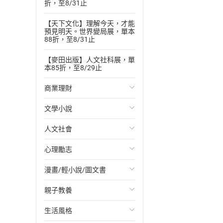
折，至8/31止
【天下文化】理解今天，才能
預見明天。世界變局展，單本
88折，至8/31止
【麥田出版】人文社科展，單
本85折，至8/29止
商業理財
文學小說
投資理財
人文社會
經濟/趨勢
歐美文學
心理勵志
財務/金融
日本文學
國際關係
漫畫/輕小說/圖文書
管理/領導
韓國文學
政治
心靈成長/情緒
親子教養
職場工作術
華文文學
社會科學
人際關係
輕小說
生活風格
成功法
經典文學
台灣/中國歷史
兩性關係
奇幻/科幻
教育現場