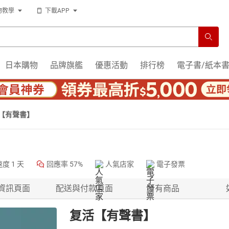
物教學
下載APP
日本購物
品牌旗艦
優惠活動
排行榜
電子書/紙本
【有聲書】
速度
1 天
回應率
57%
人氣店家
電子發票
資訊頁面
配送與付款頁面
所有商品
复活【有聲書】