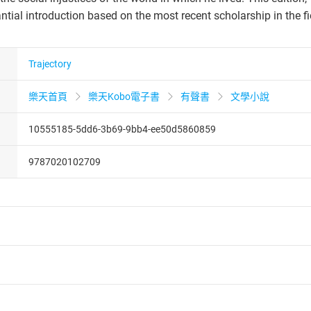
ntial introduction based on the most recent scholarship in the fi
Trajectory
樂天首頁
樂天Kobo電子書
有聲書
文學小說
10555185-5dd6-3b69-9bb4-ee50d5860859
9787020102709
者保護法
第
19
條第
1
項後段
暨
通訊交易解除權合理例外情事適用
供即為完成之線上服務，經消費者事先同意始提供。」 之商品