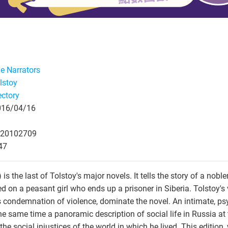
le Narrators
lstoy
ectory
6/04/16
20102709
47
is the last of Tolstoy's major novels. It tells the story of a nob
ted on a peasant girl who ends up a prisoner in Siberia. Tolstoy'
 condemnation of violence, dominate the novel. An intimate, psyc
he same time a panoramic description of social life in Russia at t
the social injustices of the world in which he lived. This editio