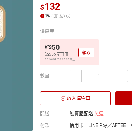
132
$
1%
(賺1點)
優惠券
50
$
折
領取
滿555元可用
2026/08/09 15:59
截止
數量
放入購物車
配送
無實體配送
免運
付款
信用卡／LINE Pay／AFTEE／