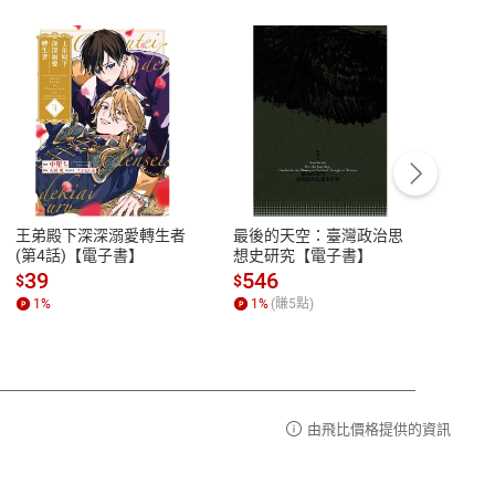
客服資訊
豫期
服務時間：週一到週五 10:00-12:00、
易解
13:00-17:00 (國定假日及例假日休息)
王弟殿下深深溺愛轉生者
最後的天空：臺灣政治思
鬼島
品性
客服電話：0080-1857077
(第4話)【電子書】
想史研究【電子書】
小事
請參
客服信箱：
聯絡店家
39
546
33
$
$
$
1
%
1
%
(賺
5
點)
1
%
由飛比價格提供的資訊