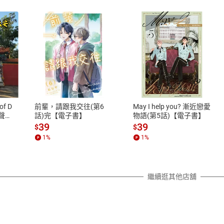
式
退換貨規範
、LINE PAY、AFTEE
本店是否提供消費者保護法七日猶
之權利，遽消費者保護法及通訊交
of D
前輩，請跟我交往(第6
May I help you? 漸近戀愛
除權合理例外情事適用準則，依商
有聲
話)完【電子書】
物語(第5話)【電子書】
質各有不同規定。詳細退換貨說明
39
39
$
$
照各商品說明。
1
%
1
%
詳細說明
繼續逛其他店舖