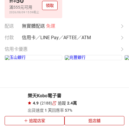
50
$
折
領取
滿555元可用
2026/08/09 15:59
截止
配送
無實體配送
免運
付款
信用卡／LINE Pay／AFTEE／ATM
信用卡優惠
樂天Kobo電子書
4.9
(2188)
追蹤
2.4萬
出貨速度
1 天
回應率
57%
追蹤店家
逛店舖