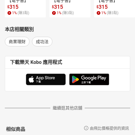
【電子書】
【電子書】
【電子書】
315
315
315
$
$
$
1
%
(賺
3
點)
1
%
(賺
3
點)
1
%
(賺
3
點)
本店相關類別
商業理財
成功法
下載樂天 Kobo 應用程式
繼續逛其他店舖
相似商品
由飛比價格提供的資訊