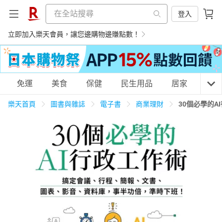
登入
立即加入樂天會員，讓您邊購物邊賺點數！
購物網分類
免運
美食
保健
民生用品
居家
3C
樂天首頁
圖書與雜誌
電子書
商業理財
30個必學的
天天免運
美食蛋糕
養生保健
民生用品
居家生活
3C家電
運動休閒
親子玩具
女裝
男裝
化妝保養
情趣用品