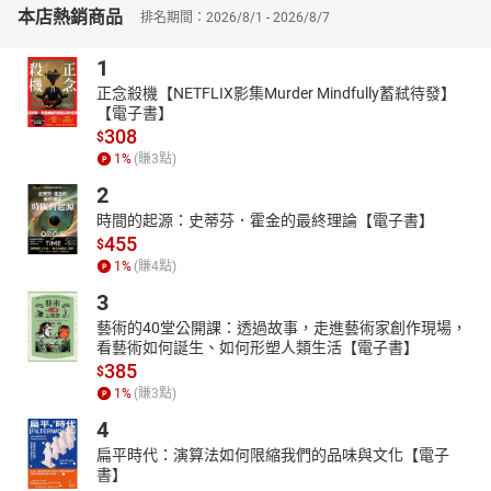
本店熱銷商品
排名期間：2026/8/1 - 2026/8/7
1
正念殺機【NETFLIX影集Murder Mindfully蓄弒待發】
【電子書】
308
$
1
%
(賺
3
點)
2
時間的起源：史蒂芬．霍金的最終理論【電子書】
455
$
1
%
(賺
4
點)
3
藝術的40堂公開課：透過故事，走進藝術家創作現場，
看藝術如何誕生、如何形塑人類生活【電子書】
385
$
1
%
(賺
3
點)
4
扁平時代：演算法如何限縮我們的品味與文化【電子
書】