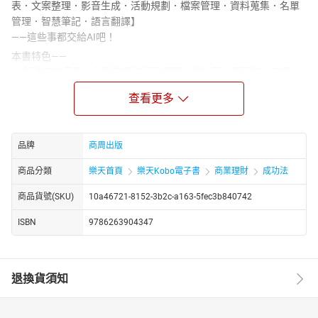
表．文案整理．影音生成．活動規劃．檔案管理．資料蒐集．名單
管理．智慧筆記．語言翻譯】
——這些事都交給AI吧！
本書特色——
◎ 解決工作痛點：針對常見的行政問題，提出可以運用的AI工具。
◎ 提升行政工作上的任務精算力、活動執行力、文書迅捷力、資料
查看更多
搜索力，工作更有效率，減輕時間壓力。
◎ 案例引導，步驟教學：每項工具都有案例故事和操作步驟教學，
容易上手，不用擔心學不會。
品牌
商周出版
◎ 概念圖解：簡潔扼要的操作示意圖，更直觀地理解工具的使用方
法。
商品分類
樂天首頁
樂天Kobo電子書
商業理財
成功法
◎ 工具個人化：訓練自己的人工智慧助理，依照個人或企業需求製
作模版、清單格式等輔助工具。
商品貨號(SKU)
10a46721-8152-3b2c-a163-5fec3b840742
◎ 不會寫程式也沒關係！工具好學好用，零基礎輕鬆上手，無痛接
ISBN
9786263904347
軌AI時代。
這本書寫給——
◎ 想提升工作效率與競爭力的祕書、助理、行政人員
退換貨須知
◎ 不想被行政庶務淹沒、要專注於核心專業的上班族
◎ 想學習在工作上應用AI的人
◎ 想入門AI工具的初學者