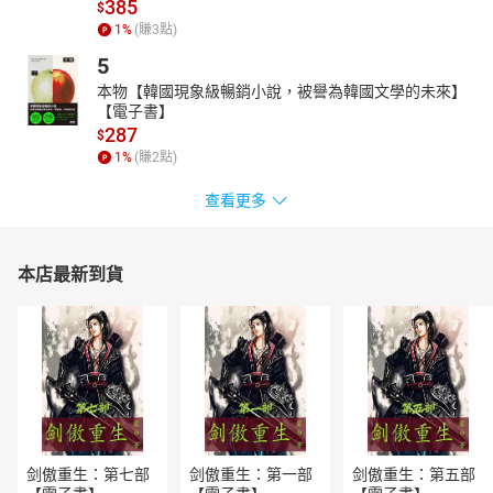
385
$
1
%
(賺
3
點)
5
本物【韓國現象級暢銷小說，被譽為韓國文學的未來】
【電子書】
287
$
1
%
(賺
2
點)
查看更多
本店最新到貨
剑傲重生：第七部
剑傲重生：第一部
剑傲重生：第五部