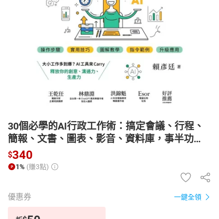
日本購物
電子/紙本書
HOT
30個必學的AI行政工作術：搞定會議、行程、
簡報、文書、圖表、影音、資料庫，事半功
倍，準時下班！【電子書】
340
$
1%
(賺3點)
優惠券
一鍵全領