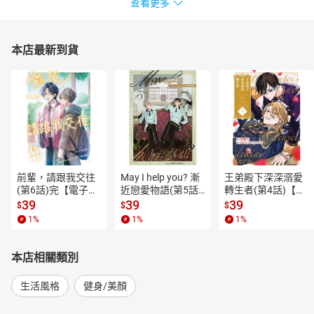
查看更多
本店最新到貨
前輩，請跟我交往
May I help you? 漸
王弟殿下深深溺愛
(第6話)完【電子
近戀愛物語(第5話)
轉生者(第4話)【電
書】
【電子書】
子書】
39
39
39
$
$
$
1
%
1
%
1
%
本店相關類別
生活風格
健身/美顏