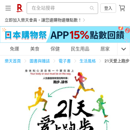
登入
立即加入樂天會員，讓您邊購物邊賺點數！
購物網分類
免運
美食
保健
民生用品
居家
3C
樂天首頁
圖書與雜誌
電子書
生活風格
21天爱上跑
天天免運
美食蛋糕
養生保健
民生用品
居家生活
3C家電
運動休閒
親子玩具
女裝
男裝
化妝保養
情趣用品