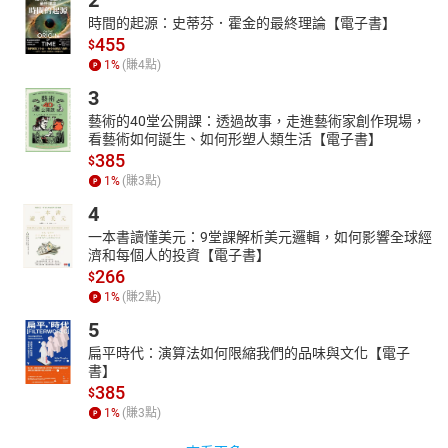
時間的起源：史蒂芬．霍金的最終理論【電子書】
455
$
1
%
(賺
4
點)
3
藝術的40堂公開課：透過故事，走進藝術家創作現場，
看藝術如何誕生、如何形塑人類生活【電子書】
385
$
1
%
(賺
3
點)
4
一本書讀懂美元：9堂課解析美元邏輯，如何影響全球經
濟和每個人的投資【電子書】
266
$
1
%
(賺
2
點)
5
扁平時代：演算法如何限縮我們的品味與文化【電子
書】
385
$
1
%
(賺
3
點)