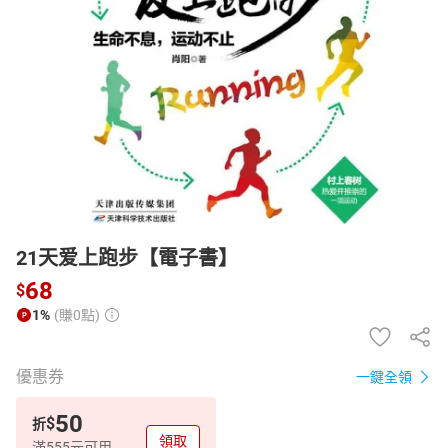
日本購物
電子/紙本書
HOT
21天爱上跑步【電子書】
68
$
1%
(賺0點)
優惠券
一鍵全領
50
$
折
領取
滿555元可用