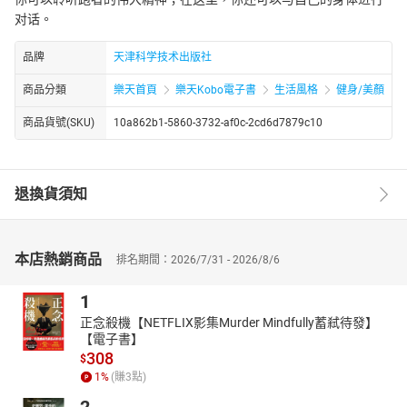
对话。
品牌
天津科学技术出版社
商品分類
樂天首頁
樂天Kobo電子書
生活風格
健身/美顏
商品貨號(SKU)
10a862b1-5860-3732-af0c-2cd6d7879c10
退換貨須知
本店熱銷商品
排名期間：2026/7/31 - 2026/8/6
1
正念殺機【NETFLIX影集Murder Mindfully蓄弒待發】
【電子書】
308
$
1
%
(賺
3
點)
2