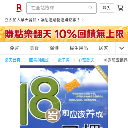
登入
立即加入樂天會員，讓您邊購物邊賺點數！
購物網分類
免運
美食
保健
民生用品
居家
3C
樂天首頁
圖書與雜誌
電子書
心理勵志
18岁前应该
天天免運
美食蛋糕
養生保健
民生用品
居家生活
3C家電
運動休閒
親子玩具
女裝
男裝
化妝保養
情趣用品