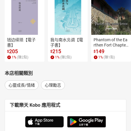
钱边续琐【電子
我与南水北调【電
Phantom of the Ea
書】
子書】
rthen Fort Chapter
 4【有聲書】
205
215
149
$
$
$
1
%
(賺
2
點)
1
%
(賺
2
點)
1
%
(賺
1
點)
本店相關類別
心靈成長/情緒
心理勵志
下載樂天 Kobo 應用程式