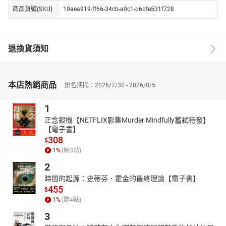
商品貨號(SKU)
10aea919-ff66-34cb-a0c1-b6dfe531f728
退換貨須知
本店熱銷商品
排名期間：2026/7/30 - 2026/8/5
1
正念殺機【NETFLIX影集Murder Mindfully蓄弒待發】
【電子書】
308
$
1
%
(賺
3
點)
2
時間的起源：史蒂芬．霍金的最終理論【電子書】
455
$
1
%
(賺
4
點)
3