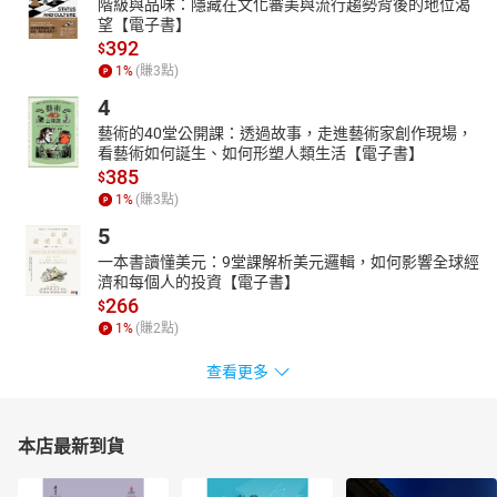
階級與品味：隱藏在文化審美與流行趨勢背後的地位渴
望【電子書】
392
$
1
%
(賺
3
點)
4
藝術的40堂公開課：透過故事，走進藝術家創作現場，
看藝術如何誕生、如何形塑人類生活【電子書】
385
$
1
%
(賺
3
點)
5
一本書讀懂美元：9堂課解析美元邏輯，如何影響全球經
濟和每個人的投資【電子書】
266
$
1
%
(賺
2
點)
查看更多
本店最新到貨