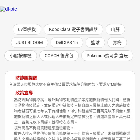
uv直噴機
Kobo Clara 電子書閱讀器
山蘇
JUST BLOOM
Dell XPS 15
籃球
青梅
小腿按摩機
COACH 後背包
Pokemon寶可夢 盒玩
防詐騙提醒
台灣樂天市場與店家不會主動致電要求解除分期付款、要求ATM轉帳。
政策宣導
為防治動物傳染病，境外動物或動物產品等應施檢疫物輸入我國，應符
合動物檢疫規定，並依規定申請檢疫。擅自輸入屬禁止輸入之應施檢疫
物者最高可處七年以下有期徒刑，得併科新臺幣三百萬元以下罰金。應
施檢疫物之輸入人或代理人未依規定申請檢疫者，得處新臺幣五萬元以
上一百萬元以下罰鍰，並得按次處罰。
境外商品不得隨貨贈送應施檢疫物。
收件人違反動物傳染病防治條例第三十四條第三項規定，未將郵遞寄送
輸入之應施檢疫物送交輸出入動物檢疫機關銷燬者，處新臺幣三萬元以