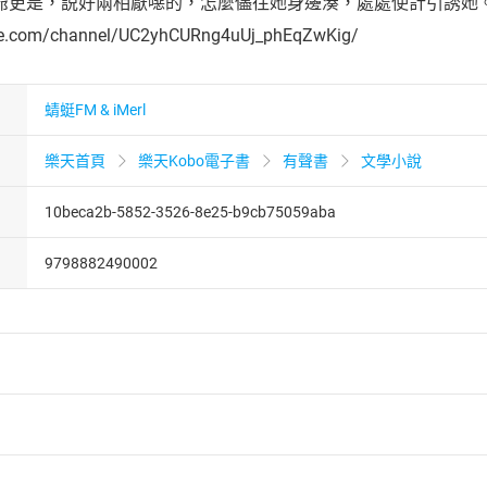
更是，説好兩相厭噁的，怎麼儘往她身邊湊，處處使計引誘她。美色當
be.com/channel/UC2yhCURng4uUj_phEqZwKig/
蜻蜓FM & iMerl
樂天首頁
樂天Kobo電子書
有聲書
文學小說
10beca2b-5852-3526-8e25-b9cb75059aba
9798882490002
者保護法
第
19
條第
1
項後段
暨
通訊交易解除權合理例外情事適用