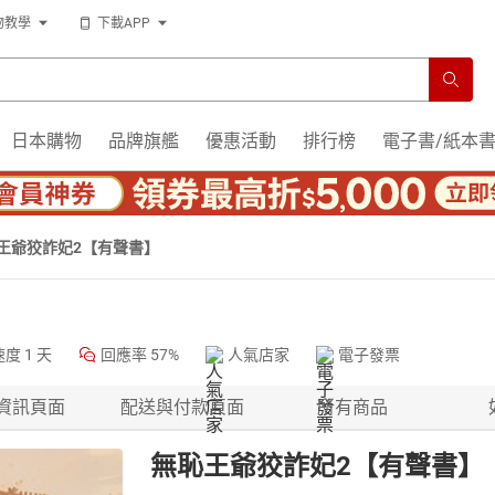
物教學
下載APP
日本購物
品牌旗艦
優惠活動
排行榜
電子書/紙本
王爺狡詐妃2【有聲書】
速度
1 天
回應率
57%
人氣店家
電子發票
資訊頁面
配送與付款頁面
所有商品
無恥王爺狡詐妃2【有聲書】