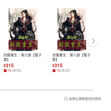
客服資訊
豫期
服務時間：週一到週五 10:00-12:00、
易解
13:00-17:00 (國定假日及例假日休息)
剑傲重生：第九部【電子
剑傲重生：第八部【電子
潜水史
品性
客服電話：0080-1857077
書】
書】
andari
al) Sc
請參
客服信箱：
聯絡店家
315
315
13
$
$
$
r【電
1
%
(賺
3
點)
1
%
(賺
3
點)
1
%
由飛比價格提供的資訊