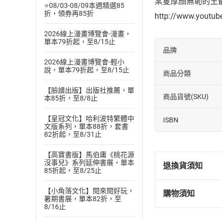
某隻厚顏無恥的王爺
⭐08/03-08/09本週精選85
折，領券再85折
http://www.youtu
2026線上漫畫博覽會-漫畫，
單本79折起，至8/15止
品牌
2026線上漫畫博覽會-輕小
說，單本79折起，至8/15止
商品分類
【臉譜出版】出版社推薦，單
商品貨號(SKU)
本85折，至8/8止
【皇冠文化】哈利波特繁體中
ISBN
文版系列，單本88折，套書
82折起，至8/31止
【高寶書版】馬伯庸《桃花源
沒事兒》系列延伸書展，單本
退換貨須知
85折起，至8/25止
【小角落文化】閱來閱好玩，
購物須知
退換貨規定：
暑期書展，單本82折，至
8/16止
(
一
)
依
消費