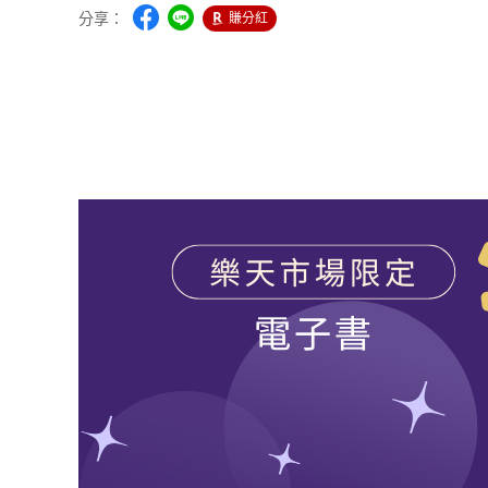
分享：
賺分紅