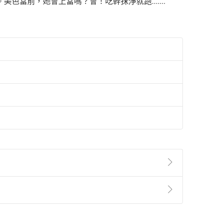
前，她會上當嗎？會！吃幹抹淨就跑......."
準則
第
2
條第
5
款之規定，「非以有形媒介提供之數位