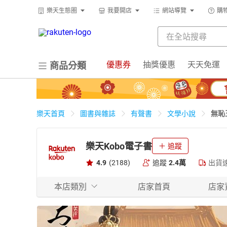
樂天生態圈
我要開店
網站導覽
購
優惠券
抽獎優惠
天天免運
商品分類
無恥
樂天首頁
圖書與雜誌
有聲書
文學小說
樂天Kobo電子書
追蹤
4.9
(2188)
追蹤
2.4萬
出貨
本店類別
店家首頁
店家