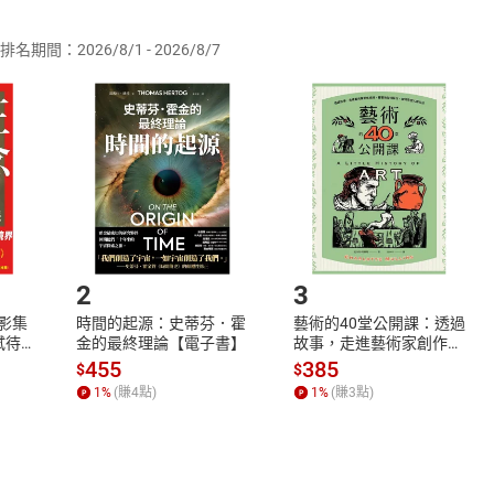
供即為完成之線上服務，經消費者事先同意始提供。」 之商品
排名期間：2026/8/1 - 2026/8/7
訂購本店鋪之商品即代表知悉本店鋪所銷售之商品為電子書，屬
取電子書，不得請求退貨退款。
品
放入
購物車
登入
帳號
欲取消訂單或辦理退貨時，請登入樂天市場，並於「我的訂單」
Shopping cart
Login
將依您的申請進行審核，待審核通過後將為您辦理退款事宜。
市場須以整筆訂單為單位進行取消/退貨，恕無法以單支商品取消
如何開始使用？
.選擇閱讀載具
Step2.
2
3
X影集
時間的起源：史蒂芬．霍
藝術的40堂公開課：透過
蓄弒待
金的最終理論【電子書】
故事，走進藝術家創作現
場，看藝術如何誕生、如
455
385
$
$
何形塑人類生活【電子
1
%
(賺
4
點)
1
%
(賺
3
點)
書】