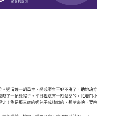
位。遲清嬈一朝重生，變成廢棄王妃不説了，助她魂穿
爺戴了一頂綠帽子。平日裡沒有一刻鬆閒的，忙着鬥小
遵守！隻是那三歲的奶包子成精似的，想啥來啥，要啥