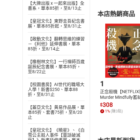
內容或一經提
【大牌出版 x 一起來出版】全
購書須知
定。
書系，單本85折，至8/13止
本店熱銷商品
(
二
)
消費者
【皇冠文化】東野圭吾紀念書
且已下載
/
存
展，單本85折起，至8/31止
挑選
商
退貨方式：您
Choose
【啟動文化】翻轉思維的練習
貨」，本店鋪
－《利他》延伸書展，單本
請注意，樂天
85折，至8/14止
購書後，
【橡樹林文化】一行禪師百歲
誕辰紀念書展，單本85折，
至8/22止
Step1
1
【校園書房】AI世代的職場大
人學！新書$250、單本88
正念殺機【NETFLI
折，至8/31止
Murder Mindfully
發】【電子書】
308
$
【蓋亞文化】黃易作品展，單
1
%
(賺
3
點)
本85折、套書75折，至8/20
止
【皇冠文化】《曉星》、《白
雪公主殺人事件【童話破滅