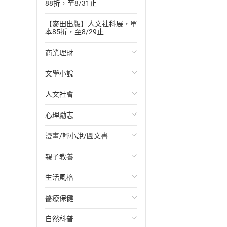
88折，至8/31止
【麥田出版】人文社科展，單
本85折，至8/29止
商業理財
文學小說
投資理財
人文社會
經濟/趨勢
歐美文學
心理勵志
財務/金融
日本文學
國際關係
漫畫/輕小說/圖文書
管理/領導
韓國文學
政治
心靈成長/情緒
親子教養
職場工作術
華文文學
社會科學
人際關係
輕小說
生活風格
成功法
經典文學
台灣/中國歷史
兩性關係
奇幻/科幻
教育現場
醫療保健
行銷/廣告
成長/家庭生活小說
日/韓歷史
心理學
愛情故事
兒童文學/故事
飲食/食譜
自然科普
傳記
懸疑/推理小說
其他歷史/史學
職場/社會寫實
兒童科普/學習
健身/美顏
健康/養生