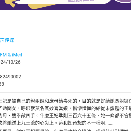
声传媒
M & iMerl
4/10/26
82490002
38
王妃是被自己的親姐姐和庶母給毒死的，目的就是好給她長姐挪
了她閨女，睜眼就莫名其妙喜當娘，懵懵懂懂的給從未露麵的王
後母，雙拳敵四手。什麼王妃準則三百六十五條，她一條都不會
將她送上九王爺的心尖上。這和她預想的不一樣啊.......