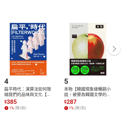
，不適用消保法第
19
條第
1
項七日內無條件退貨之規
非以有形媒介提供之數位內容，消費者同意若訂購後
付款
方式
完成
訂單
中點選「瀏覽訂單明細」
>
「申請取消訂單
/
退
Payment
Complete
/退貨。
登入帳號，下載書籍後看書
4
5
6
扁平時代：演算法如何限
本物【韓國現象級暢銷小
蛋白
縮我們的品味與文化【電
說，被譽為韓國文學的未
版）─
子書】
來】【電子書】
秘密
385
287
24
$
$
$
一本
1
%
(賺
3
點)
1
%
(賺
2
點)
1
%