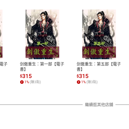
式
退換貨規範
、LINE PAY、AFTEE
本店是否提供消費者保護法七日猶
之權利，遽消費者保護法及通訊交
電子
剑傲重生：第一部【電子
剑傲重生：第五部【電子
除權合理例外情事適用準則，依商
書】
書】
質各有不同規定。詳細退換貨說明
315
315
$
$
照各商品說明。
1
%
(賺
3
點)
1
%
(賺
3
點)
詳細說明
繼續逛其他店舖