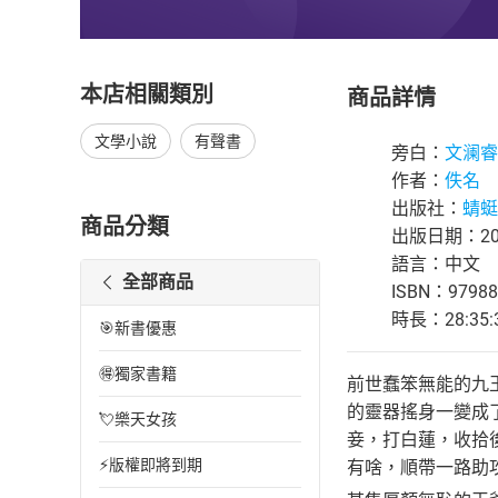
本店相關類別
商品詳情
文學小說
有聲書
旁白：
文澜睿
作者：
佚名
出版社：
蜻蜓F
商品分類
出版日期：202
語言：中文
全部商品
ISBN：97988
時長：28:35:
🎯新書優惠
🉐獨家書籍
前世蠢笨無能的九
的靈器搖身一變成
💘樂天女孩
妾，打白蓮，收拾
⚡版權即將到期
有啥，順帶一路助攻