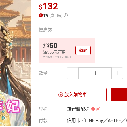
132
$
1%
(賺1點)
優惠券
50
$
折
領取
滿555元可用
2026/08/09 15:59
截止
數量
放入購物車
配送
無實體配送
免運
付款
信用卡／LINE Pay／AFTEE／