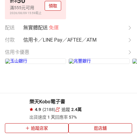
50
$
折
領取
滿555元可用
2026/08/09 15:59
截止
配送
無實體配送
免運
付款
信用卡／LINE Pay／AFTEE／ATM
信用卡優惠
樂天Kobo電子書
4.9
(2188)
追蹤
2.4萬
出貨速度
1 天
回應率
57%
追蹤店家
逛店舖