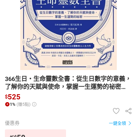
日本購物
電子/紙本書
HOT
366生日・生命靈數全書：從生日數字的意義，
了解你的天賦與使命，掌握一生運勢的祕密
【電子書】
525
$
1%
(賺5點)
優惠券
一鍵全領