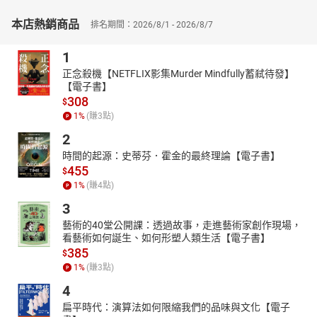
寫下60萬字，深入心靈，專屬每個人的命運指南。
讓你隨翻隨查、即時解析，自己、情人、親人、好友、工作夥伴的
本店熱銷商品
排名期間：2026/8/1 - 2026/8/7
性格、愛情運、工作運、財運、今生使命、前世課題！
4種緣份契合度，先看清對方到底是敵還是友，才不會選到豬隊友！
1
★流年大運自己解：
正念殺機【NETFLIX影集Murder Mindfully蓄弒待發】
【電子書】
從人生運勢週期表，了解人生的9種運勢變化，
308
$
不用知時辰、排命盤，自己就能解析「每年年度運勢」，掌握成功
1
%
(賺
3
點)
的關鍵時機。
2
★實用生命靈數占卜：
找出影響你一生走向的「命運數」，了解0 ～ 9每個數字背後的宇宙
時間的起源：史蒂芬．霍金的最終理論【電子書】
訊息與意義，
455
$
想增智慧、補桃花、發大財該選什麼數字？學會就能選對！
1
%
(賺
4
點)
▎讀者好評
3
✡「這是一本很有意義的書，讓我迫不及待和所有家人、朋友分
藝術的40堂公開課：透過故事，走進藝術家創作現場，
享！」
看藝術如何誕生、如何形塑人類生活【電子書】
✡「這本書有寫到每天生日的人的性格、財運、前世，以及運勢週
385
$
期，讓我想像字典一樣放在手邊，當作工作上的實用書來使用。」
1
%
(賺
3
點)
▎生命靈數占卜Q&A
4
Q：若實際生日與報戶口時的日期不同時，該以哪一個為準呢？
扁平時代：演算法如何限縮我們的品味與文化【電子
A：從生命靈數的觀點來看，報戶口的生日代表了父母希望你擁有的