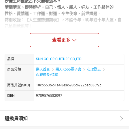
秒懂生命靈數占卜只要看這本。
隨翻隨查、即時解析，自己、情人、親人、好友、工作夥伴的
性格、愛情運、工作運、財運、今生使命、前世課題。
特別收錄：【人生運勢週期表】，不論今年、明年或十年大運，自
己掐指就能算！
★銷售突破2，000，000本、日本最受歡迎的生命靈數教父葉月虹
查看更多
映，
透過2500年前古希臘數學家畢達哥拉斯所倡，
世代深諳致富祕訣的猶太人都在用的「卡巴拉生命靈數」，
將隱藏在你生日數字中的前世、今生、未來人生劇本一次完整解
品牌
SUN COLOR CULTURE CO.,LTD.
析！
商品分類
樂天首頁
樂天Kobo電子書
心理勵志
▎本書適合
心靈成長/情緒
✡學生、社會新鮮人：早一步了解自己，人生就定位。
商品貨號(SKU)
10cb553b-b1e4-3e3c-985d-922bac086f2d
✡情侶、夫妻：了解彼此價值觀、愛情觀，讓感情可長可久。
✡ 新手父母：秒懂孩子性格原型，適性栽培讓孩子以天賦發光。
ISBN
9789576582097
✡上班族、業務員：看清同事是敵是友，洞悉老闆、客戶性格與需
求。
▎本書特色
退換貨須知
★一生命運全解析：
日本生命靈數教父葉月虹映，以366天生日數字的神祕組合，