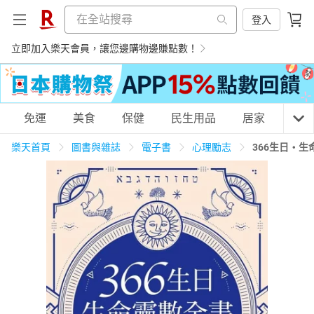
登入
立即加入樂天會員，讓您邊購物邊賺點數！
購物網分類
免運
美食
保健
民生用品
居家
3C
樂天首頁
圖書與雜誌
電子書
心理勵志
366生日・
天天免運
美食蛋糕
養生保健
民生用品
居家生活
3C家電
運動休閒
親子玩具
女裝
男裝
化妝保養
情趣用品