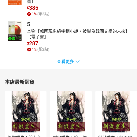
書】
個性與人生，實際的生日則表示你自己本質的個性與人生。無論哪
385
$
一個生日都會影響當事人的人生。不過，因為你誕生在這個世界上
1
%
(賺
3
點)
的日子，才是你真正的生日，因此我建議各位以實際生日計算出的
5
「命運數」特質為準。
本物【韓國現象級暢銷小說，被譽為韓國文學的未來】
Q：雙胞胎或與同天生的人，命運會相同嗎？
【電子書】
A：同一天生的人，天生資質和人生方向基本上是一樣的。但生日數
287
$
字的3個數字組合（年、月、日的數字）總共擁有1200種，比四種
1
%
(賺
2
點)
血型，或十二星座多出 100 倍以上，因此用「生命靈數占卜」得知
查看更多
的特質與走向會更專屬於個人。即使來自哪裡、經過何處、最後前
往何方的答案方向都相同，但在不同環境因素的影響下，即使同一
天生日，也會因為在各種情境下被強化的數字力量不同，而呈現出
本店最新到貨
不同的個性、特質。
Q：我們是否無法避免命運的動盪與大起大落？
A：很遺憾，我們無法避免。雖然乍看之下嚴峻的經歷，但在知情的
狀況下遇到，與在不知情的狀況下遇到，結果截然不同。只要知道
這時發生的事件容易影響到自己的精神層面、為人生掀起波瀾，那
麼即使實際遇到這樣的場面，內心的準備也會不同。如果不是一昧
地恐懼命運的動盪或大起大落，而是當成值得挑戰的課題，這些時
機就會成為一口氣掌握運勢的關鍵。