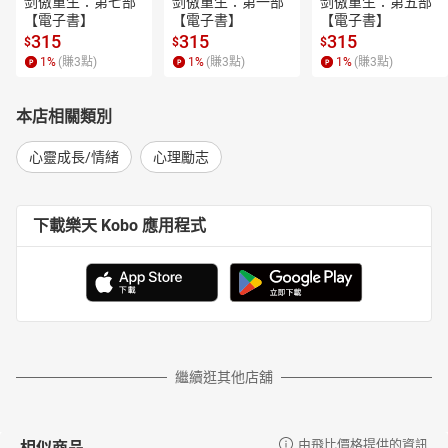
剑傲重生：第七部
剑傲重生：第一部
剑傲重生：第五部
【電子書】
【電子書】
【電子書】
315
315
315
$
$
$
1
%
(賺
3
點)
1
%
(賺
3
點)
1
%
(賺
3
點)
本店相關類別
心靈成長/情緒
心理勵志
下載樂天 Kobo 應用程式
繼續逛其他店舖
相似商品
由飛比價格提供的資訊