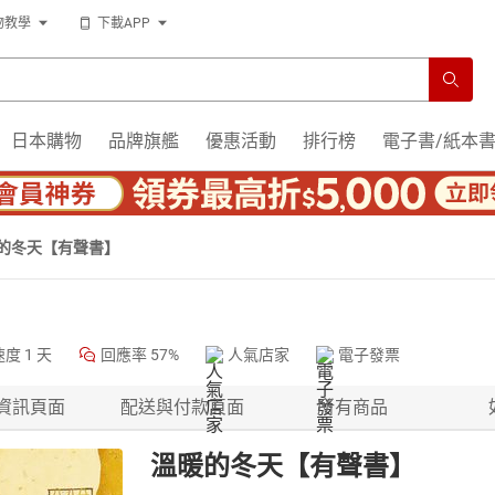
物教學
下載APP
日本購物
品牌旗艦
優惠活動
排行榜
電子書/紙本
的冬天【有聲書】
速度
1 天
回應率
57%
人氣店家
電子發票
資訊頁面
配送與付款頁面
所有商品
溫暖的冬天【有聲書】