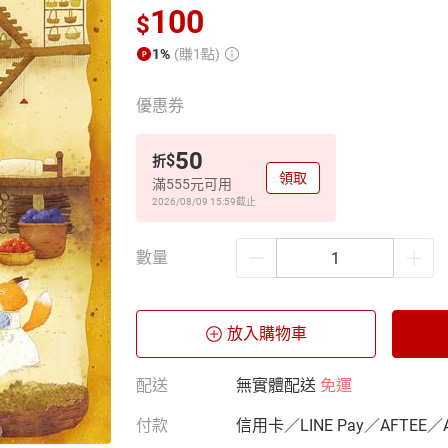
100
$
1%
(賺1點)
優惠券
50
$
折
領取
滿555元可用
2026/08/09 15:59
截止
數量
放入購物車
配送
無實體配送
免運
付款
信用卡／LINE Pay／AFTEE／