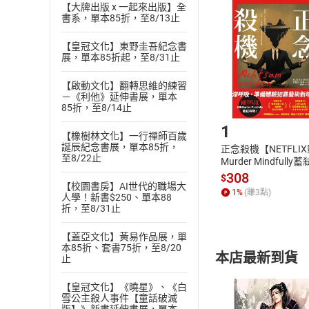
挑選
商
【大牌出版 x 一起來出版】全
書系，單本85折，至8/13止
退貨方式：您
Choose
貨」，本店鋪
【皇冠文化】東野圭吾紀念書
請注意，樂天
展，單本85折起，至8/31止
購書後，
【啟動文化】翻轉思維的練習
－《利他》延伸書展，單本
Step1
85折，至8/14止
1
【橡樹林文化】一行禪師百歲
誕辰紀念書展，單本85折，
正念殺機【NETFLI
至8/22止
Murder Mindfully
發】【電子書】
308
$
【校園書房】AI世代的職場大
1
%
(賺
3
點)
人學！新書$250、單本88
折，至8/31止
【蓋亞文化】黃易作品展，單
本85折、套書75折，至8/20
本店最新到貨
止
【皇冠文化】《曉星》、《白
雪公主殺人事件【童話破滅