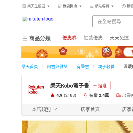
樂天生態圈
我要開店
網站導覽
購
優惠券
抽獎優惠
天天免運
商品分類
溫暖
樂天首頁
圖書與雜誌
有聲書
親子教養
樂天Kobo電子書
追蹤
4.9
(2188)
追蹤
2.4萬
出貨
本店類別
店家首頁
店家