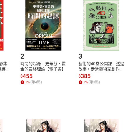
品
放入
購物車
登入
帳號
欲取消訂單或辦理退貨時，請登入樂天市場，並於「我的訂單」
Shopping cart
Login
將依您的申請進行審核，待審核通過後將為您辦理退款事宜。
市場須以整筆訂單為單位進行取消/退貨，恕無法以單支商品取消
如何開始使用？
.選擇閱讀載具
Step2.
2
3
X影集
時間的起源：史蒂芬．霍
藝術的40堂公開課：透過
蓄弒待
金的最終理論【電子書】
故事，走進藝術家創作現
場，看藝術如何誕生、如
455
385
$
$
何形塑人類生活【電子
1
%
(賺
4
點)
1
%
(賺
3
點)
書】