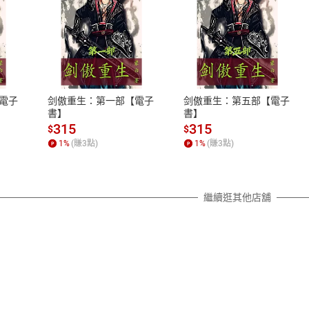
式
退換貨規範
、LINE PAY、AFTEE
本店是否提供消費者保護法七日猶
之權利，遽消費者保護法及通訊交
電子
剑傲重生：第一部【電子
剑傲重生：第五部【電子
除權合理例外情事適用準則，依商
書】
書】
質各有不同規定。詳細退換貨說明
315
315
$
$
照各商品說明。
1
%
(賺
3
點)
1
%
(賺
3
點)
詳細說明
繼續逛其他店舖