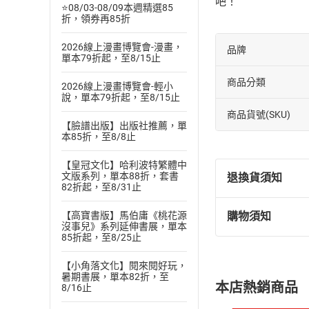
吧！
⭐08/03-08/09本週精選85
折，領券再85折
2026線上漫畫博覽會-漫畫，
品牌
單本79折起，至8/15止
商品分類
2026線上漫畫博覽會-輕小
說，單本79折起，至8/15止
商品貨號(SKU)
【臉譜出版】出版社推薦，單
本85折，至8/8止
【皇冠文化】哈利波特繁體中
文版系列，單本88折，套書
退換貨須知
82折起，至8/31止
【高寶書版】馬伯庸《桃花源
購物須知
退換貨規定：
沒事兒》系列延伸書展，單本
85折起，至8/25止
(
一
)
依
消費
內容或一經提
【小角落文化】閱來閱好玩，
購書須知
定。
暑期書展，單本82折，至
本店熱銷商品
8/16止
(
二
)
消費者
且已下載
/
存