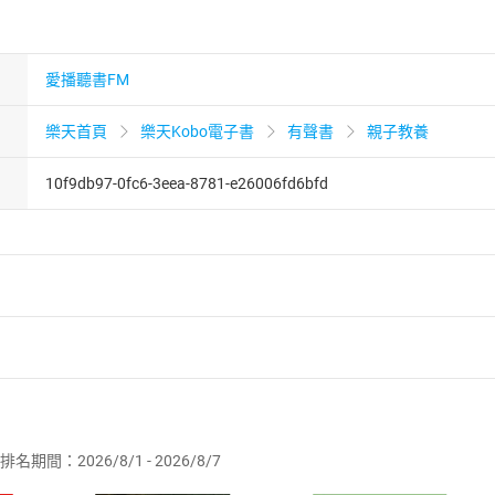
愛播聽書FM
樂天首頁
樂天Kobo電子書
有聲書
親子教養
10f9db97-0fc6-3eea-8781-e26006fd6bfd
者保護法
第
19
條第
1
項後段
暨
通訊交易解除權合理例外情事適用
供即為完成之線上服務，經消費者事先同意始提供。」 之商品
排名期間：2026/8/1 - 2026/8/7
訂購本店鋪之商品即代表知悉本店鋪所銷售之商品為電子書，屬
取電子書，不得請求退貨退款。