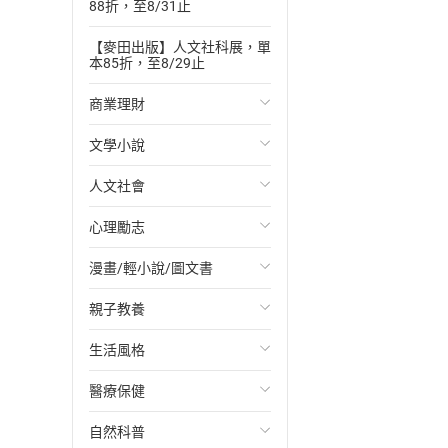
88折，至8/31止
【麥田出版】人文社科展，單
本85折，至8/29止
商業理財
文學小說
投資理財
人文社會
經濟/趨勢
歐美文學
心理勵志
財務/金融
日本文學
國際關係
漫畫/輕小說/圖文書
管理/領導
韓國文學
政治
心靈成長/情緒
親子教養
職場工作術
華文文學
社會科學
人際關係
輕小說
生活風格
成功法
經典文學
台灣/中國歷史
兩性關係
奇幻/科幻
教育現場
醫療保健
行銷/廣告
成長/家庭生活小說
日/韓歷史
心理學
愛情故事
兒童文學/故事
飲食/食譜
自然科普
傳記
懸疑/推理小說
其他歷史/史學
職場/社會寫實
兒童科普/學習
健身/美顏
健康/養生