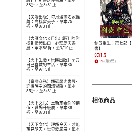
版】》新書延伸書展，單本
88折，至8/31止
【尖端出版】每月漫畫名家推
付款方
薦：高橋留美子，單本75
折，至8/31止
ATM轉帳、信用卡
【大雁文化 x 日出出版】陪你
剑傲重生：第七部【
找到情緒出口，心理勵志書
展，單本85折，至9/10止
書】
315
$
【天下生活 x 康健出版】享受
1
%
(賺
3
點)
自己喜歡的生活，單本85
折，至9/15止
【臺灣商務】解碼歷史書展~
穿梭時空的閱讀冒險，單本
85折，至8/31止
相似商品
【天下文化】重新定義你的價
值，職場升級展，單本88
折，至8/31止
【天下文化】理解今天，才能
預見明天。世界變局展，單本