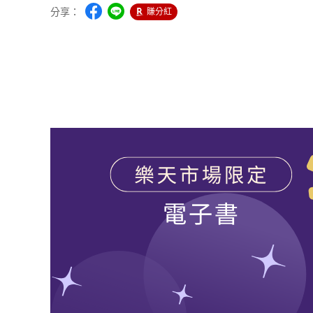
分享：
賺分紅