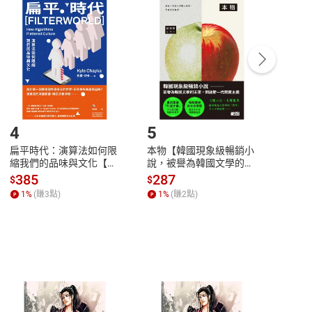
付款
方式
完成
訂單
中點選「瀏覽訂單明細」
>
「申請取消訂單
/
退
Payment
Complete
/退貨。
登入帳號，下載書籍後看書
4
5
6
扁平時代：演算法如何限
本物【韓國現象級暢銷小
蛋白
縮我們的品味與文化【電
說，被譽為韓國文學的未
版）─
子書】
來】【電子書】
秘密
385
287
24
$
$
$
一本
1
%
(賺
3
點)
1
%
(賺
2
點)
1
%