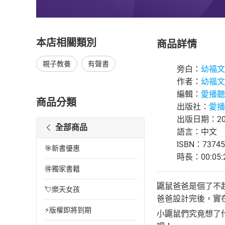
本店相關類別
商品詳情
親子教養
有聲書
旁白：
幼福文
作者：
幼福文
編輯：
愛播聽
商品分類
出版社：
愛播
出版日期：202
全部商品
語言：中文
ISBN：73745
🎯新書優惠
時長：00:05:
🉐獨家書籍
鼴鼠爸爸是個了不
💘樂天女孩
爸爸設計完後，實
⚡版權即將到期
小鼴鼠們究竟想了