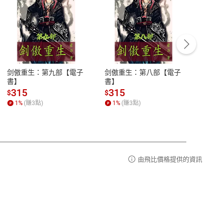
客服資訊
豫期
服務時間：週一到週五 10:00-12:00、
易解
13:00-17:00 (國定假日及例假日休息)
剑傲重生：第九部【電子
剑傲重生：第八部【電子
潜水史
品性
客服電話：0080-1857077
書】
書】
andari
al) Sc
請參
客服信箱：
聯絡店家
315
315
13
$
$
$
r【電
1
%
(賺
3
點)
1
%
(賺
3
點)
1
%
由飛比價格提供的資訊