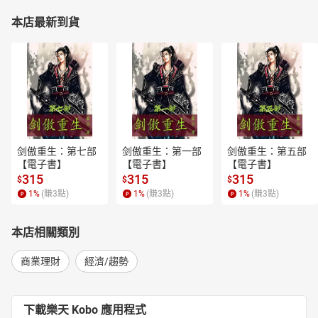
本店最新到貨
剑傲重生：第七部
剑傲重生：第一部
剑傲重生：第五部
【電子書】
【電子書】
【電子書】
315
315
315
$
$
$
1
%
(賺
3
點)
1
%
(賺
3
點)
1
%
(賺
3
點)
本店相關類別
商業理財
經濟/趨勢
下載樂天 Kobo 應用程式