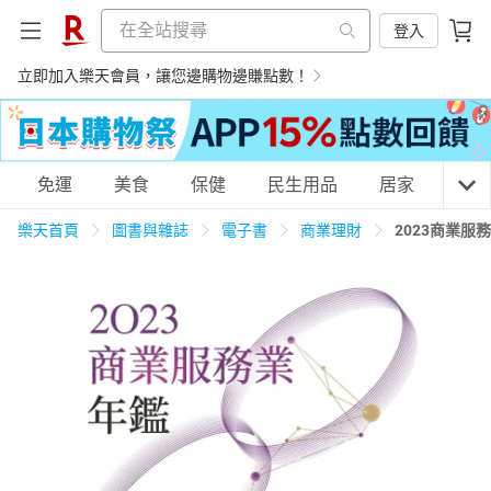
登入
立即加入樂天會員，讓您邊購物邊賺點數！
購物網分類
免運
美食
保健
民生用品
居家
3C
樂天首頁
圖書與雜誌
電子書
商業理財
2023商業服
天天免運
美食蛋糕
養生保健
民生用品
居家生活
3C家電
運動休閒
親子玩具
女裝
男裝
化妝保養
情趣用品