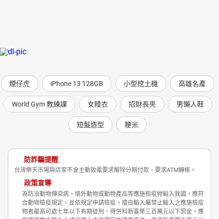
煙仔虎
iPhone 13 128GB
小型挖土機
高雄名產
World Gym 教練課
女睡衣
招財長夾
男懶人鞋
短髮造型
粳米
防詐騙提醒
台灣樂天市場與店家不會主動致電要求解除分期付款、要求ATM轉帳。
政策宣導
為防治動物傳染病，境外動物或動物產品等應施檢疫物輸入我國，應符
合動物檢疫規定，並依規定申請檢疫。擅自輸入屬禁止輸入之應施檢疫
物者最高可處七年以下有期徒刑，得併科新臺幣三百萬元以下罰金。應