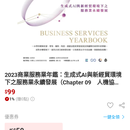
日本購物
電子/紙本書
HOT
2023商業服務業年鑑：生成式AI與新經貿環境
下之服務業永續發展（Chapter 09 人機協
作：服務業生成式AI應用）【電子書】
99
$
1%
(賺0點)
優惠券
一鍵全領