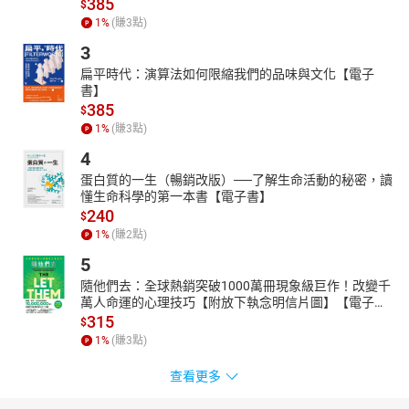
385
$
1
%
(賺
3
點)
3
扁平時代：演算法如何限縮我們的品味與文化【電子
書】
385
$
1
%
(賺
3
點)
4
蛋白質的一生（暢銷改版）──了解生命活動的秘密，讀
懂生命科學的第一本書【電子書】
240
$
1
%
(賺
2
點)
5
隨他們去：全球熱銷突破1000萬冊現象級巨作！改變千
萬人命運的心理技巧【附放下執念明信片圖】【電子
書】
315
$
1
%
(賺
3
點)
查看更多