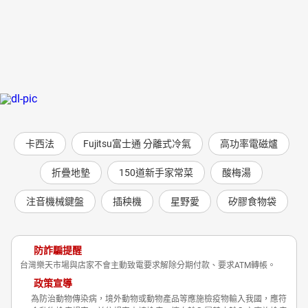
卡西法
Fujitsu富士通 分離式冷氣
高功率電磁爐
折疊地墊
150道新手家常菜
酸梅湯
注音機械鍵盤
插秧機
星野愛
矽膠食物袋
防詐騙提醒
台灣樂天市場與店家不會主動致電要求解除分期付款、要求ATM轉帳。
政策宣導
為防治動物傳染病，境外動物或動物產品等應施檢疫物輸入我國，應符