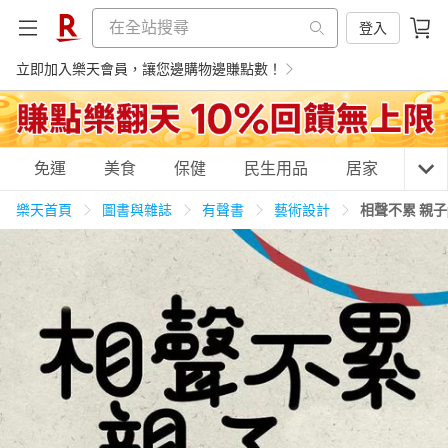
登入
立即加入樂天會員，讓您邊購物邊賺點數！
購物網分類
免運
美食
保健
民生用品
居家
3C
樂天首頁
圖書與雜誌
有聲書
藝術設計
相聲不累 親子
天天免運
美食蛋糕
養生保健
民生用品
居家生活
3C家電
運動休閒
親子玩具
女裝
男裝
化妝保養
情趣用品