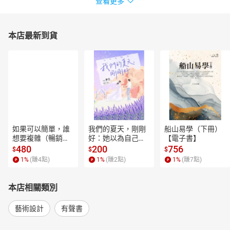
查看更多
本店最新到貨
如果可以簡單，誰
我們的夏天，剛剛
船山易學（下冊）
想要複雜（暢銷經
好：她以為自己只
【電子書】
典新編版）【電子
是逃離一段失敗的
480
200
756
$
$
$
書】
愛，卻在薰衣草盛
1
%
(賺
4
點)
1
%
(賺
2
點)
1
%
(賺
7
點)
開的山裡，重新學
會愛人，也學會把
自己留在幸福裡。
本店相關類別
【電子書】
藝術設計
有聲書