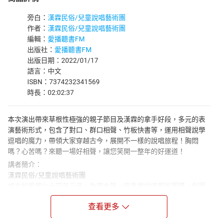
旁白：
漢霖民俗/兒童說唱藝術團
作者：
漢霖民俗/兒童說唱藝術團
編輯：
愛播聽書FM
出版社：
愛播聽書FM
出版日期：2022/01/17
語言：中文
ISBN：7374232341569
時長：02:02:37
本次演出帶來草根性極強的親子節目及漢霖的拿手好段，多元的表
演藝術形式，包含了對口、群口相聲、竹板快書等，運用相聲說學
逗唱的魔力，帶領大家穿越古今，展開不一樣的說唱旅程！胸悶
嗎？心苦嗎？來聽一場好相聲，讓您笑開一整年的好運道！
講者簡介：
漢霖民俗/兒童說唱藝術團
成立於民國七十四年元月，為國內第一個專業說唱藝術團體。創團
團長王振全1988年，受邀赴新加坡與中國大陸十大笑星之首姜昆等
查看更多
人同台演出「相聲歌謠大匯演」，是為海峽兩岸藝文交流之始，為
兩岸開啟了藝文交流的新局面，所著「說唱藝術縱橫談」為台灣第