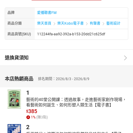
一本說唱工具書。漢霖至今製作演出已逾七千五百場，創作編寫相
聲至1123段，演出足跡遍達全球五大洲六十七個國家，台灣寶島二
品牌
愛播聽書FM
百七十八個鄉鎮市，繁榮了寶島台灣的說唱內涵。 漢霖年年開辦
商品分類
樂天首頁
樂天Kobo電子書
有聲書
藝術設計
「說唱娃娃兵」研習營，引起廣大熱烈迴響，以相聲手法，讓莘莘
學子在輕鬆、詼諧之中接受藝術薰陶，傳承相聲藝術進校園，落實
商品貨號(SKU)
112244fa-aa92-392a-b153-20dd21c625df
中華傳統文化「向下紮根；往上結果」之理念。漢霖的說唱娃娃
兵，並曾前往巴黎、比利時以英語、法語說相聲，揚名國際。
章節：
退換貨須知
01 開場致詞
02 啞巴說話
03 雙簧
本店熱銷商品
排名期間：2026/8/3 - 2026/8/9
04 語言醫生
05 竹板快書-三打白骨精
1
06 亂用成語
07 單口相聲
藝術的40堂公開課：透過故事，走進藝術家創作現場，
看藝術如何誕生、如何形塑人類生活【電子書】
08 荊軻刺秦王
385
$
1
%
(賺
3
點)
2