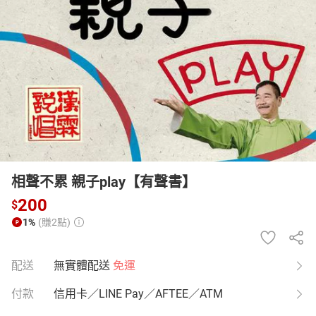
日本購物
電子/紙本書
HOT
相聲不累 親子play【有聲書】
200
$
1%
(賺2點)
配送
無實體配送
免運
付款
信用卡／LINE Pay／AFTEE／ATM