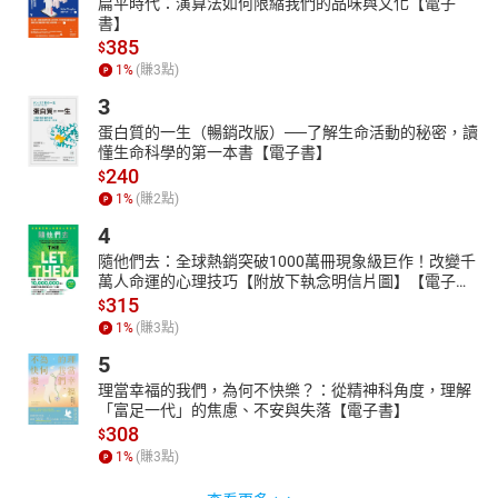
扁平時代：演算法如何限縮我們的品味與文化【電子
書】
385
$
1
%
(賺
3
點)
3
蛋白質的一生（暢銷改版）──了解生命活動的秘密，讀
懂生命科學的第一本書【電子書】
240
$
1
%
(賺
2
點)
4
隨他們去：全球熱銷突破1000萬冊現象級巨作！改變千
萬人命運的心理技巧【附放下執念明信片圖】【電子
書】
315
$
1
%
(賺
3
點)
5
理當幸福的我們，為何不快樂？：從精神科角度，理解
「富足一代」的焦慮、不安與失落【電子書】
308
$
1
%
(賺
3
點)