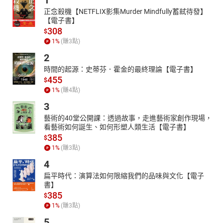
1
正念殺機【NETFLIX影集Murder Mindfully蓄弒待發】
【電子書】
308
$
1
%
(賺
3
點)
2
時間的起源：史蒂芬．霍金的最終理論【電子書】
455
$
1
%
(賺
4
點)
3
藝術的40堂公開課：透過故事，走進藝術家創作現場，
看藝術如何誕生、如何形塑人類生活【電子書】
385
$
1
%
(賺
3
點)
4
扁平時代：演算法如何限縮我們的品味與文化【電子
書】
385
$
1
%
(賺
3
點)
5