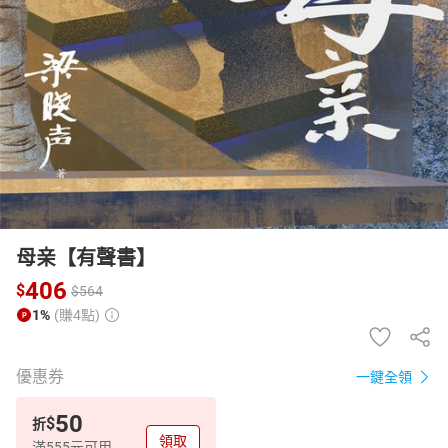
日本購物
電子/紙本書
HOT
母亲【有聲書】
406
$
$
564
1%
(賺4點)
優惠券
一鍵全領
50
$
折
領取
滿555元可用