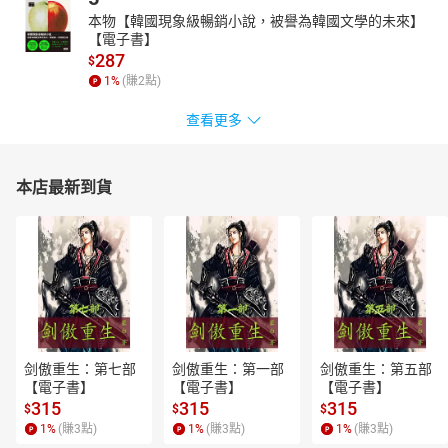
本物【韓國現象級暢銷小說，被譽為韓國文學的未來】
【電子書】
287
$
1
%
(賺
2
點)
查看更多
本店最新到貨
剑傲重生：第七部
剑傲重生：第一部
剑傲重生：第五部
【電子書】
【電子書】
【電子書】
315
315
315
$
$
$
1
%
(賺
3
點)
1
%
(賺
3
點)
1
%
(賺
3
點)