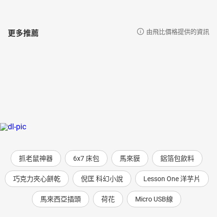
更多推薦
由飛比價格提供的資訊
抓老鼠神器
6x7 床包
馬來貘
鋁箔包飲料
巧克力夾心餅乾
倪匡 科幻小說
Lesson One 洋芋片
馬來西亞插頭
荷花
Micro USB線