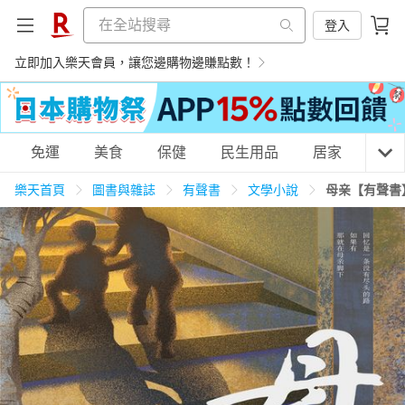
登入
立即加入樂天會員，讓您邊購物邊賺點數！
購物網分類
免運
美食
保健
民生用品
居家
3C
樂天首頁
圖書與雜誌
有聲書
文學小說
母亲【有聲書
天天免運
美食蛋糕
養生保健
民生用品
居家生活
3C家電
運動休閒
親子玩具
女裝
男裝
化妝保養
情趣用品