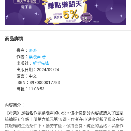
商品詳情
旁白：
咚咚
作者：
梁晓声 著
出版社：
新华先锋
出版日期：2024/09/24
語言：中文
ISBN：8970000017783
時長：11:08:53
内容简介：
《母亲》是著名作家梁晓声的小说。该小说部分内容被选入了国家
统编版五年级上册第六单元第18课。作者在小说中记叙了母亲在极
其艰难的生活条件下，勤劳节俭，保持善良、纯正的品格，以身作