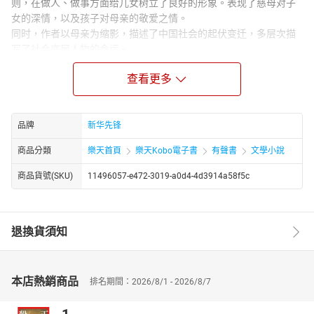
则，在做人、做事方面给儿女树立了良好的形象。表现了慈母对子
女的深情，以及孩子对母亲的敬爱之情。
同时，作者以母亲为缩影，描述了中国社会的起伏变迁，多层次描
写了社会底层人物的命运。
小说语言朴实，字里行间充满了感人至深的意境，在严肃的同时，
查看更多
作者巧妙的文笔又让文章时不时充满幽默氛围。作品体现了中国人
对家的看重，也含有父母为子女无条件付出的精神，具备及其强烈
的人文关怀。
品牌
新华先锋
作者简介：
梁晓声，原名梁绍生，祖籍山东荣成，1949年生于哈尔滨，当代知
商品分類
樂天首頁
樂天Kobo電子書
有聲書
文學小說
名作家、学者。北京语言大学人文学院资深教授，全国政协委员、
商品貨號(SKU)
11496057-e472-3019-a0d4-4d3914a58f5c
中央文史研究馆馆员。至今创作了包括散文、小说、杂论、纪实文
学等在内的作品逾千万字。代表作有《雪城》《年轮》《返城年
代》《今夜有暴风雪》。凭借作品《人世间》荣获第十届茅盾文学
奖。
退換貨須知
本店熱銷商品
排名期間：2026/8/1 - 2026/8/7