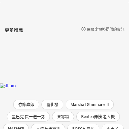
更多推薦
由飛比價格提供的資訊
竹節蟲卵
霧化機
Marshall Stanmore III
星巴克 買一送一券
果寡糖
Benten奔騰 老人機
NAS硬碟
人造石洗衣槽
BOSCH 電池
小王子