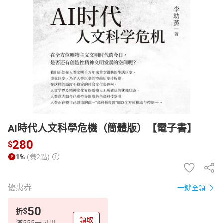
日本購物
電子/紙本書
HOT
AI時代人文科學危機（簡體版）【電子書】
280
$
1%
(賺2點)
優惠券
一鍵全領
50
$
折
領取
滿555元可用