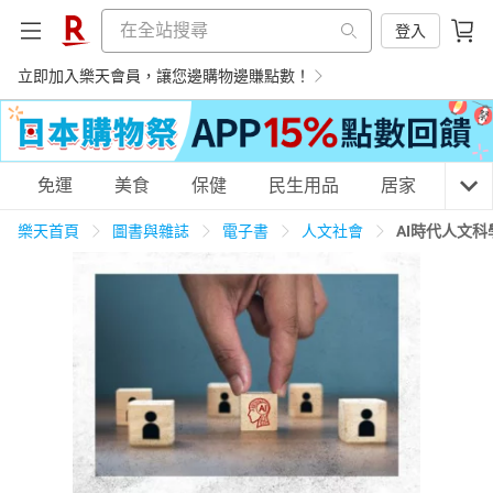
登入
立即加入樂天會員，讓您邊購物邊賺點數！
購物網分類
免運
美食
保健
民生用品
居家
3C
樂天首頁
圖書與雜誌
電子書
人文社會
AI時代人文
天天免運
美食蛋糕
養生保健
民生用品
居家生活
3C家電
運動休閒
親子玩具
女裝
男裝
化妝保養
情趣用品