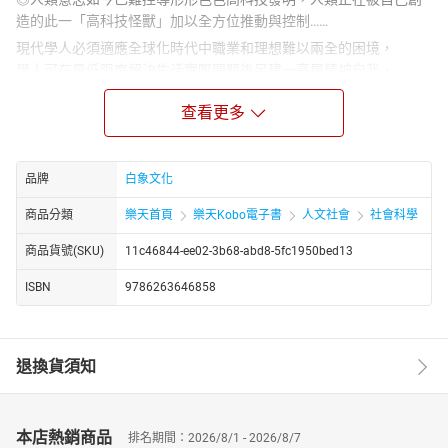
造的此一「高科技怪獸」加以全方位推動與控制……
現代學人必須適應全球化時代中職業和理想難以兩全的困境，
學人可在最低限度解決生活實際問題後另建一高層精神自我，
以分頭面對人生俗雅兩側面，以便能夠在人類生存全景中為自我安
查看更多
頓合理位置
自唯物主義成為歷史文明主導方向之時，致力維持和發展精神文化
史的人文學者，
品牌
白象文化
不僅正在被逐出歷史主流軌道，並進而有失去自身存價值和意義之
虞。
商品分類
樂天首頁
樂天Kobo電子書
人文社會
社會科學
因此，面對此日新月異演變中的歷史現實，迄今一切文史哲宗藝理
論傳承，
商品貨號(SKU)
11c46844-ee02-3b68-abd8-5fc1950bed13
都面臨著必須加以系統的、徹底的認知調整的時代任務，
ISBN
9786263646858
當此之時，東方學者對此時代呈現的精神文化挑戰自然最為敏感，
我們需要不斷重新檢討過去視為意旨深刻的各類理論知識，
並對自身舊有的認知立場與方法本身不斷進行質疑並希圖改善。
退換貨須知
本店熱銷商品
排名期間：2026/8/1 - 2026/8/7