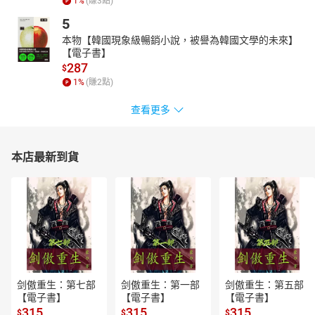
1
%
(賺
3
點)
5
本物【韓國現象級暢銷小說，被譽為韓國文學的未來】
【電子書】
287
$
1
%
(賺
2
點)
查看更多
本店最新到貨
剑傲重生：第七部
剑傲重生：第一部
剑傲重生：第五部
【電子書】
【電子書】
【電子書】
315
315
315
$
$
$