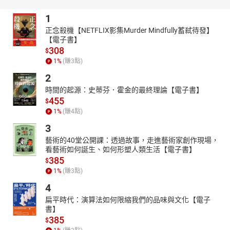
1
正念殺機【NETFLIX影集Murder Mindfully蓄弒待發】
【電子書】
308
$
1
%
(賺
3
點)
2
時間的起源：史蒂芬．霍金的最終理論【電子書】
455
$
1
%
(賺
4
點)
3
藝術的40堂公開課：透過故事，走進藝術家創作現場，
看藝術如何誕生、如何形塑人類生活【電子書】
385
$
1
%
(賺
3
點)
4
扁平時代：演算法如何限縮我們的品味與文化【電子
書】
385
$