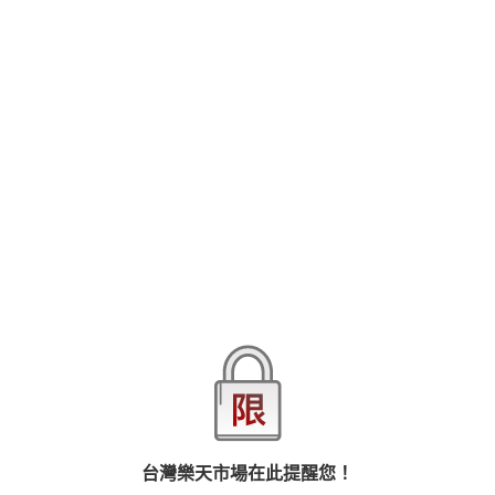
多位優質男模在說晚安之後
脫下衣服裸著身體
在微弱的光線下
開始了與身體的親密對話...
在房間內的輕聲細語
查看更多
空氣中圍繞著的誘人氣息
將挑逗你身體感官
品牌
亞升實業
裸身藝術的氛圍開始慢慢發酵...
商品分類
樂天首頁
樂天Kobo電子書
文學小說
Many good-quality male models after they say good night
同性愛小說
Take off the clothes and naked
In dim light
商品貨號(SKU)
11d90cb3-3bf7-3158-93d0-8094c880f79f
Started an intimate conversation with the body ...
Whisper in the room
退換貨須知
The seductive atmosphere surrounding the air
Will tease your physical senses
台灣樂天市場在此提醒您！
The atmosphere of nude art is slowly fermenting ...
本店熱銷商品
排名期間：2026/8/2 - 2026/8/8