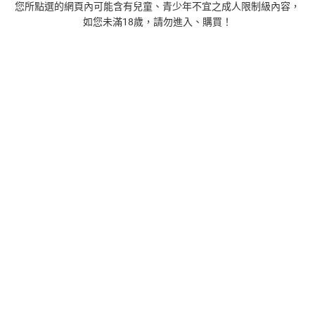
您所點選的網頁內可能含有兒童、青少年不宜之成人限制級內容，
如您未滿18歲，請勿進入、購買！
1
時間的起源：史蒂芬．霍金的最終理論【電子書】
455
$
1
%
(賺
4
點)
2
藝術的40堂公開課：透過故事，走進藝術家創作現場，
看藝術如何誕生、如何形塑人類生活【電子書】
385
$
1
%
(賺
3
點)
3
扁平時代：演算法如何限縮我們的品味與文化【電子
書】
385
$
1
%
(賺
3
點)
4
蛋白質的一生（暢銷改版）──了解生命活動的秘密，讀
懂生命科學的第一本書【電子書】
240
$