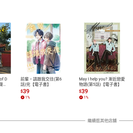
式
退換貨規範
、LINE PAY、AFTEE
本店是否提供消費者保護法七日猶
之權利，遽消費者保護法及通訊交
of D
前輩，請跟我交往(第6
May I help you? 漸近戀愛
除權合理例外情事適用準則，依商
有聲
話)完【電子書】
物語(第5話)【電子書】
質各有不同規定。詳細退換貨說明
39
39
$
$
照各商品說明。
1
%
1
%
詳細說明
繼續逛其他店舖