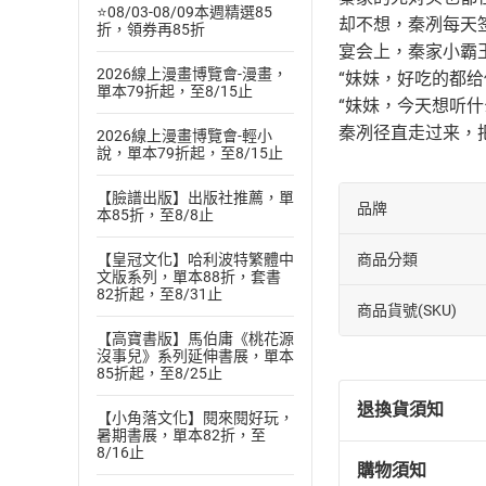
⭐08/03-08/09本週精選85
却不想，秦冽每天
折，領券再85折
宴会上，秦家小霸
2026線上漫畫博覽會-漫畫，
“妹妹，好吃的都给
單本79折起，至8/15止
“妹妹，今天想听什
秦冽径直走过来，
2026線上漫畫博覽會-輕小
說，單本79折起，至8/15止
【臉譜出版】出版社推薦，單
品牌
本85折，至8/8止
商品分類
【皇冠文化】哈利波特繁體中
文版系列，單本88折，套書
82折起，至8/31止
商品貨號(SKU)
【高寶書版】馬伯庸《桃花源
沒事兒》系列延伸書展，單本
85折起，至8/25止
退換貨須知
【小角落文化】閱來閱好玩，
暑期書展，單本82折，至
8/16止
購物須知
退換貨規定：