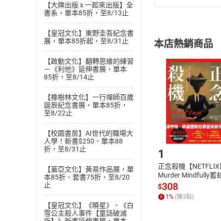
【大牌出版 x 一起來出版】全
(
一
)
依
消費
書系，單本85折，至8/13止
內容或一經提
購書須知
【皇冠文化】東野圭吾紀念書
定。
展，單本85折起，至8/31止
本店熱銷商品
(
二
)
消費者
且已下載
/
存
【啟動文化】翻轉思維的練習
挑選
商
－《利他》延伸書展，單本
退貨方式：您
Choose
85折，至8/14止
貨」，本店鋪
【橡樹林文化】一行禪師百歲
請注意，樂天
誕辰紀念書展，單本85折，
購書後，
至8/22止
【校園書房】AI世代的職場大
Step1
人學！新書$250、單本88
折，至8/31止
1
正念殺機【NETFLI
【蓋亞文化】黃易作品展，單
Murder Mindfully
本85折、套書75折，至8/20
發】【電子書】
308
止
$
1
%
(賺
3
點)
【皇冠文化】《曉星》、《白
雪公主殺人事件【童話破滅