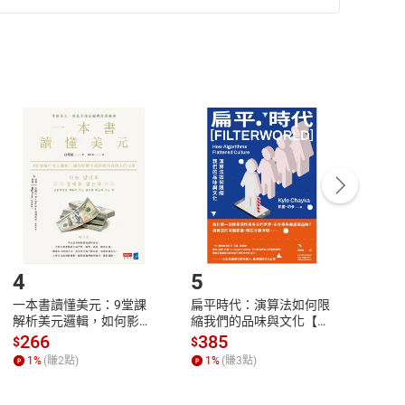
準則
第
2
條第
5
款之規定，「非以有形媒介提供之數位
，不適用消保法第
19
條第
1
項七日內無條件退貨之規
非以有形媒介提供之數位內容，消費者同意若訂購後
付款
方式
完成
訂單
中點選「瀏覽訂單明細」
>
「申請取消訂單
/
退
Payment
Complete
/退貨。
登入帳號，下載書籍後看書
4
5
6
一本書讀懂美元：9堂課
扁平時代：演算法如何限
本物
解析美元邏輯，如何影響
縮我們的品味與文化【電
說，
全球經濟和每個人的投資
子書】
來】
266
385
28
$
$
$
【電子書】
1
%
(賺
2
點)
1
%
(賺
3
點)
1
%