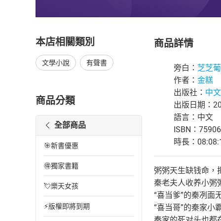
本店相關類別
商品詳情
文學小說
有聲書
旁白：
芝芝葡
作者：
金糕
出版社：
中文
商品分類
出版日期：202
語言：中文
全部商品
ISBN：75906
時長：08:08:
🎯新書優惠
🉐獨家書籍
粥粥天生缺钱命，
秦老夫人收养小粥
💘樂天女孩
“喜当爹”的秦冽面
⚡版權即將到期
“喜当哥”的秦家小
秦家的死对头也都