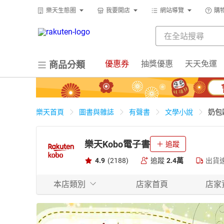
樂天生態圈
我要開店
網站導覽
購
優惠券
抽獎優惠
天天免運
商品分類
奶包
樂天首頁
圖書與雜誌
有聲書
文學小說
樂天Kobo電子書
追蹤
4.9
(2188)
追蹤
2.4萬
出貨
本店類別
店家首頁
店家