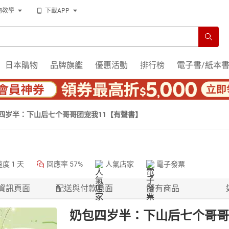
物教學
下載APP
日本購物
品牌旗艦
優惠活動
排行榜
電子書/紙本
四岁半：下山后七个哥哥团宠我11【有聲書】
速度
1 天
回應率
57%
人氣店家
電子發票
資訊頁面
配送與付款頁面
所有商品
奶包四岁半：下山后七个哥哥