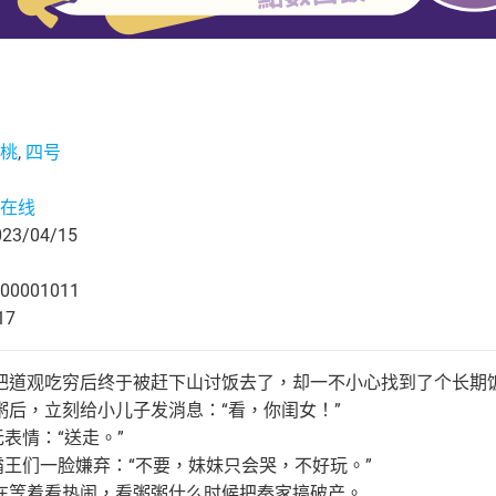
桃
,
四号
在线
3/04/15
00001011
17
把道观吃穷后终于被赶下山讨饭去了，却一不小心找到了个长期
粥后，立刻给小儿子发消息：“看，你闺女！”
无表情：“送走。”
霸王们一脸嫌弃：“不要，妹妹只会哭，不好玩。”
在等着看热闹，看粥粥什么时候把秦家搞破产。