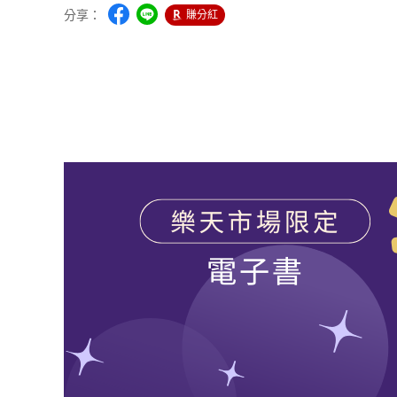
分享：
賺分紅