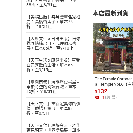
版】》新書延伸書展，單本
88折，至8/31止
本店最新到貨
【尖端出版】每月漫畫名家推
薦：高橋留美子，單本75
折，至8/31止
【大雁文化 x 日出出版】陪你
找到情緒出口，心理勵志書
展，單本85折，至9/10止
付款方
【天下生活 x 康健出版】享受
自己喜歡的生活，單本85
ATM轉帳、信用卡
折，至9/15止
The Female Coroner 
【臺灣商務】解碼歷史書展~
ali Temple Vol.6【
穿梭時空的閱讀冒險，單本
書】
132
$
85折，至8/31止
1
%
(賺
1
點)
【天下文化】重新定義你的價
值，職場升級展，單本88
折，至8/31止
【天下文化】理解今天，才能
預見明天。世界變局展，單本