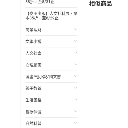
相似商品
88折，至8/31止
【麥田出版】人文社科展，單
本85折，至8/29止
商業理財
文學小說
投資理財
人文社會
經濟/趨勢
歐美文學
心理勵志
財務/金融
日本文學
國際關係
漫畫/輕小說/圖文書
管理/領導
韓國文學
政治
心靈成長/情緒
親子教養
職場工作術
華文文學
社會科學
人際關係
輕小說
生活風格
成功法
經典文學
台灣/中國歷史
兩性關係
奇幻/科幻
教育現場
醫療保健
行銷/廣告
成長/家庭生活小說
日/韓歷史
心理學
愛情故事
兒童文學/故事
飲食/食譜
自然科普
傳記
懸疑/推理小說
其他歷史/史學
職場/社會寫實
兒童科普/學習
健身/美顏
健康/養生