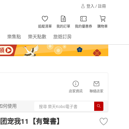
登入 / 註冊
追蹤清單
我的訂單
我的優惠券
購物車
書
樂集點
樂天點數
旅遊訂房
店家資訊
聯絡店家
如何使用
团宠我11【有聲書】