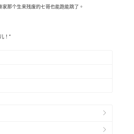
秦家那个生来残废的七哥也能跑能跳了。
儿！”