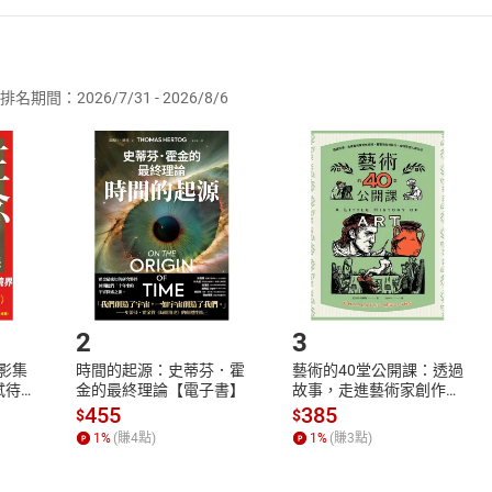
者保護法
第
19
條第
1
項後段
暨
通訊交易解除權合理例外情事適用
供即為完成之線上服務，經消費者事先同意始提供。」 之商品
排名期間：2026/7/31 - 2026/8/6
訂購本店鋪之商品即代表知悉本店鋪所銷售之商品為電子書，屬
取電子書，不得請求退貨退款。
品
放入
購物車
登入
帳號
欲取消訂單或辦理退貨時，請登入樂天市場，並於「我的訂單」
Shopping cart
Login
將依您的申請進行審核，待審核通過後將為您辦理退款事宜。
市場須以整筆訂單為單位進行取消/退貨，恕無法以單支商品取消
如何開始使用？
.選擇閱讀載具
Step2.
2
3
X影集
時間的起源：史蒂芬．霍
藝術的40堂公開課：透過
蓄弒待
金的最終理論【電子書】
故事，走進藝術家創作現
場，看藝術如何誕生、如
455
385
$
$
何形塑人類生活【電子
1
%
(賺
4
點)
1
%
(賺
3
點)
書】