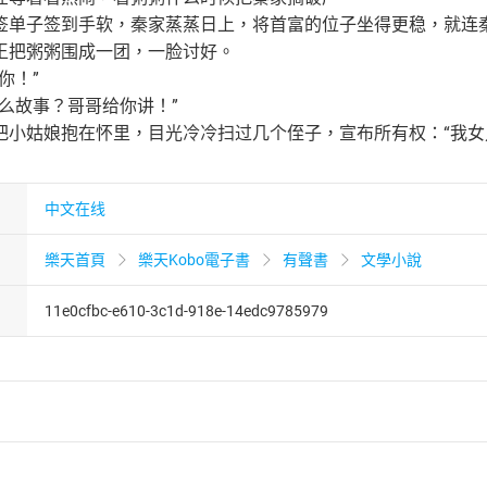
签单子签到手软，秦家蒸蒸日上，将首富的位子坐得更稳，就连
王把粥粥围成一团，一脸讨好。
你！”
么故事？哥哥给你讲！”
把小姑娘抱在怀里，目光冷冷扫过几个侄子，宣布所有权：“我女
中文在线
樂天首頁
樂天Kobo電子書
有聲書
文學小說
11e0cfbc-e610-3c1d-918e-14edc9785979