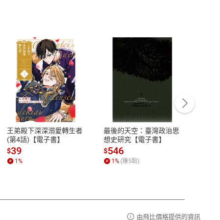
客服資訊
豫期
服務時間：週一到週五 10:00-12:00、
易解
13:00-17:00 (國定假日及例假日休息)
王弟殿下深深溺愛轉生者
最後的天空：臺灣政治思
鬼島
品性
客服電話：0080-1857077
(第4話)【電子書】
想史研究【電子書】
小事
請參
客服信箱：
聯絡店家
39
546
33
$
$
$
1
%
1
%
(賺
5
點)
1
%
由飛比價格提供的資訊