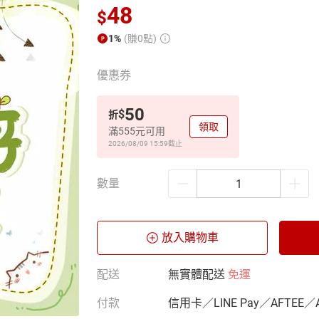
48
$
1%
(賺0點)
優惠券
50
$
折
領取
滿555元可用
2026/08/09 15:59
截止
數量
放入購物車
配送
無實體配送
免運
付款
信用卡／LINE Pay／AFTEE／