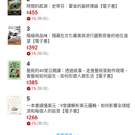
時間的起源：史蒂芬．霍金的最終理論【電子書】
455
$
1
%
(賺
4
點)
3
階級與品味：隱藏在文化審美與流行趨勢背後的地位渴
望【電子書】
392
$
1
%
(賺
3
點)
4
藝術的40堂公開課：透過故事，走進藝術家創作現場，
看藝術如何誕生、如何形塑人類生活【電子書】
385
$
1
%
(賺
3
點)
5
一本書讀懂美元：9堂課解析美元邏輯，如何影響全球經
濟和每個人的投資【電子書】
266
$
1
%
(賺
2
點)