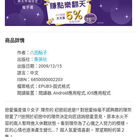
商品詳情
作者：
八田鮎子
出版社：
集英社
出版日期：2009/12/15
語言：中文
ISBN：6850000002203
檔案格式：EPUB3-固式格式
閱讀裝置：閱讀器, Android應用程式, iOS應用程式
戀愛偏差值０女子˙理奈的 初戀前途是!? 對戀愛絲毫不感興趣的理奈
戀愛了!?迷惘於初戀中的理奈決定向匠諮詢戀愛意見，原本水火不
容的兩人暫時進入休戰狀態。看到理奈為了心儀之人努力的模樣，
匠的心情也逐漸產生變化…？ 超人氣愛情喜劇， 眾望期盼的第２
集！