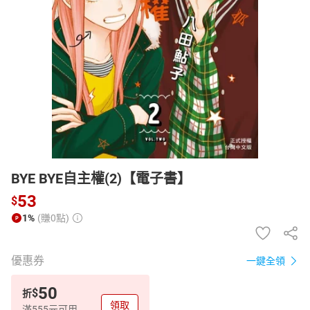
日本購物
電子/紙本書
HOT
BYE BYE自主權(2)【電子書】
53
$
1%
(賺0點)
優惠券
一鍵全領
50
$
折
領取
滿555元可用