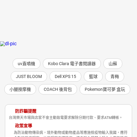
uv直噴機
Kobo Clara 電子書閱讀器
山蘇
JUST BLOOM
Dell XPS 15
籃球
青梅
小腿按摩機
COACH 後背包
Pokemon寶可夢 盒玩
防詐騙提醒
台灣樂天市場與店家不會主動致電要求解除分期付款、要求ATM轉帳。
政策宣導
為防治動物傳染病，境外動物或動物產品等應施檢疫物輸入我國，應符