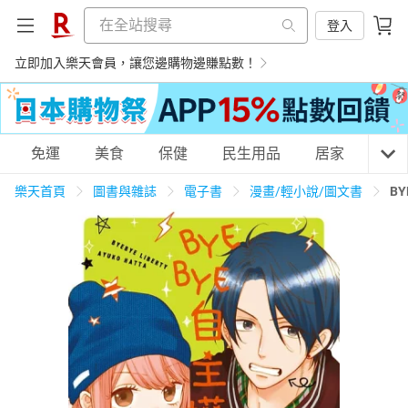
登入
立即加入樂天會員，讓您邊購物邊賺點數！
購物網分類
免運
美食
保健
民生用品
居家
3C
樂天首頁
圖書與雜誌
電子書
漫畫/輕小說/圖文書
B
天天免運
美食蛋糕
養生保健
民生用品
居家生活
3C家電
運動休閒
親子玩具
女裝
男裝
化妝保養
情趣用品