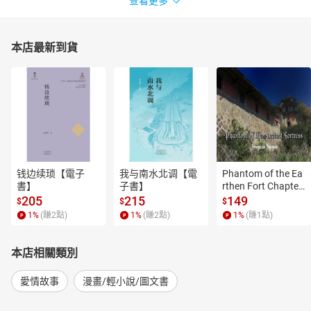
查看更多
本店最新到貨
钱边续琐【電子
我与南水北调【電
Phantom of the Ea
書】
子書】
rthen Fort Chapter
 4【有聲書】
205
215
149
$
$
$
1
%
(賺
2
點)
1
%
(賺
2
點)
1
%
(賺
1
點)
本店相關類別
愛情故事
漫畫/輕小說/圖文書